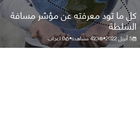
كل ما تود معرفته عن مؤشر مسافة
السلطة
5 أبريل 2022
423
مشاهدة
0
اعجاب
•
•