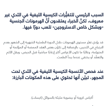
السبب الرئيسي للتغيُّرات الكيسية الليفية في الثدي غير
معروف، لكنَّ الخبراء يعتقدون أنَّ الهرمونات الجنسية
-وبشكل خاص الاستروجين- تلعب دورًا فيها.
قد يؤدي تغيّر مستوى الهرمونات خلال الدورة الطمثية الشهرية إلى الشعور بعدم
الارتياح في الثديين، بالإضافة إلى تكوّن بعض العقد الممضة أو المؤلمة أو
المتورّمة، وغالبًا ما تكون الأعراض أكثر إزعاجًا مباشرةً قبل الحيض، ويقل الألم
والتعقّد أو يختفي عندما يبدأ الطمث.
عند فحص الأنسجة الكيسية الليفية في الثدي تحت
المجهر، تبيّن أنها تحتوي على هذه المكونات البارزة:
أكياس كروية أو بيضوية مليئة بالسوائل (كيسات).