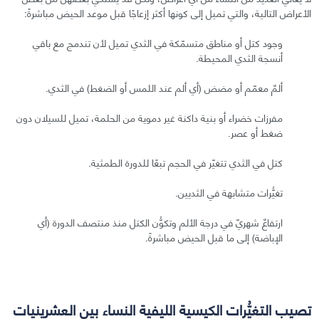
الأعراض التالية، والتي تميل إلى كونها أكثر إزعاجًا قبل موعد الحيض مباشرةً:
وجود كتل أو مناطق متسمّكة في الثدي تميل لأن تندمج مع باقي
أنسجة الثدي المحيطة.
ألمٌ معمّم أو مضض (أي ألم عند اللمس أو الضغط) في الثدي.
مفرزات خضراء أو بنية داكنة غير دموية من الحلمة، تميل للسيلان دون
ضغط أو عصر.
كتل في الثدي تتغيّر في الحجم تبعًا للدورة الطمثية.
تغيُّرات متشابهة في الثديين.
ارتفاعٌ شهريّ في درجة الألم وتكوُّن الكتل منذ منتصف الدورة (أي
الإباضة) إلى ما قبل الحيض مباشرةً.
تصيب التغيُّرات الكيسية الليفية النساء بين العشرينيات