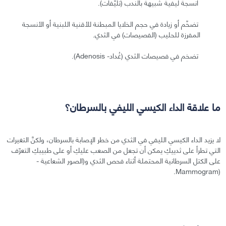
أنسجة ليفية شبيهة بالندب (تليّفات).
تضخّم أو زيادة في حجم الخلايا المبطنة للأقنية اللبنية أو الأنسجة
المفرزة للحليب (الفصيصات) في الثدي.
تضخم في فصيصات الثدي (غُداد- Adenosis).
ما علاقة الداء الكيسي الليفي بالسرطان؟
لا يزيد الداء الكيسي الليفي في الثدي من خطر الإصابة بالسرطان، ولكنَّ التغيرات
التي تطرأ على ثدييكِ يمكن أن تجعل من الصعب عليكِ أو على طبيبكِ التعرّف
على الكتل السرطانية المحتملة أثناء فحص الثدي و(الصور الشعاعية -
(Mammogram.