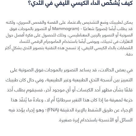
كيف يُشخّص الداء الكيسي الليفي في الثدي؟
يمكن لطبيبك وضع التشخيص بالاعتماد على القصة والفحص السريري، ولكنه
قد يطلب أيضًا (تصويرًا شعاعيًا - (Mammogram أو التصوير بالموجات فوق
الصوتية أو التصوير بالرنين المغناطيسي، وذلك للحصول على فكرة أفضل حول
التغيّرات في ثدييك، ويوصَى أيضًا باستخدام الماموجرام الرقمي للنساء
المُصابات بالداء الكيسي الليفي، إذ تسمح هذه التقنية بتصوير الثدي بشكلٍ أكثر
دقة.
في بعض الحالات، قد يساعد التصوير بالموجات فوق الصوتية على
التمييز بين أنسجة الثدي الطبيعية وغير الطبيعية، وفي حال كان طبيبك
قلقًا بشأن مظهر أحد الكيسات أو أي موجود آخر، فسيقوم بطلب أخذ
خزعة لمعرفة ما إذا كان هذا التغير سرطانيًا أم لا، وعادةً ما يُنفّذ هذا
الإجراء عن طريق الشفط بالإبرة الدقيقة (FNA)؛ وهو إجراء يؤخذ فيه
السائل أو الأنسجة باستخدام إبرة صغيرة.