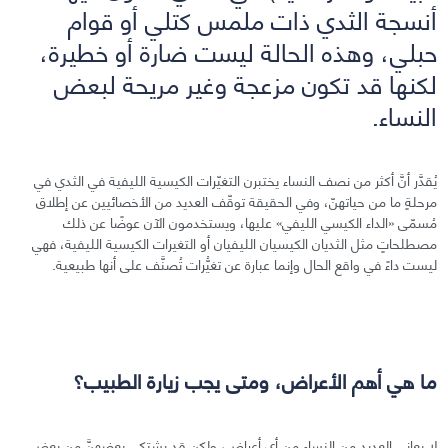
أنسجة الثدي ذات ملمس كتلي أو قوام
حبلي، وهذه الحالة ليست ضارة أو خطيرة،
لكنها قد تكون مزعجة وغير مريحة لبعض
النساء.
يُقدَّر أنَّ أكثر من نصف النساء يختبرن التغيّرات الكيسية الليفية في الثدي في
مرحلةٍ ما من حياتهنّ، وفي الحقيقة توقّف العديد من الأخصائيين عن إطلاق
مُسمّى «الداء الكيسي الليفي» عليها، ويستخدمون الآن عوضًا عن ذلك
مصطلحاتٍ مثل الثديان الكيسيان الليفيان أو التغيرات الكيسية الليفية، فهي
ليست داءً في واقع الحال وإنما عبارة عن تغيُّرات تُصنَّف على أنها طبيعية.
ما هي أهم الأعراض، ومتى يجب زيارة الطبيب؟
لا يعاني العديد من النساء من أي أعراض، ولكن قد يشتكي بعضهنَّ من بعض