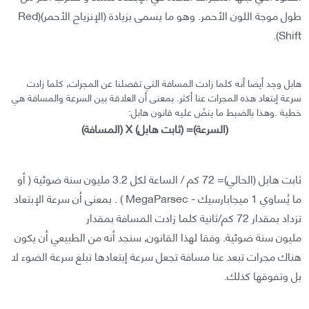
طول موجة اللون الأحمر. وهو ما يسمى بزيادة (الإنزياح الأحمر)(Red
Shift).
هابل وجد أيضا أنه كلما زادت المسافة التي تفصلنا عن المجرات, كلما زادت
سرعة إبتعاد هذه المجرات عنا أكثر. بمعنى أن العلاقة بين السرعة والمسافة هي
خطية .وهذا بالضبط ما ينصُ عليه قانون هابل:
(السرعة)= (ثابت هابل) X (المسافة)
ثابت هابل (الحالي)= 72 كم / الساعة لكل 3.2 مليون سنة ضوئية ( أو
ما يُساوي 1 ميجابارسيك - MegaParsec ) . بمعنى أن سرعة الإبتعاد
تزداد بمقدار 72 كم/ثانية كلما زادت المسافة بمقدار
مليون سنة ضوئية. وفقا لهذا القانون, سنجد أنه من الطبيعي أن يكون
هناك مجرات تبعد عنا مسافة تجعل سرعة إبتعادها تبلغ سرعة الضوء لا
بل وتفوقها كذلك.