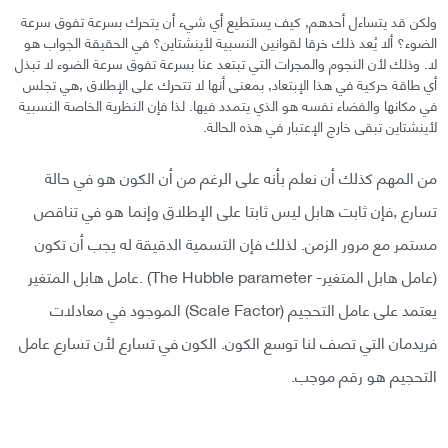
ولكن قد يتساءل أحدهم, كيف يستطيع أي شيء أن يتحرك بسرعة تفوق سرعة
الضوء؟ ألا يُعد ذلك خرقا لقوانين النسبية لأينشتاين؟ في الحقيقة الجواب هو
لا. وذلك لأن النجوم والمجرات التي تبتعد عنا بسرعة تفوق سرعة الضوء لا تبذل
أي طاقة حركية في هذا الإبتعاد, بمعنى أنها لا تتحرك على الإطلاق ,هي تجلس
في مكانها والفضاء نفسه هو الذي يتمدد فيها. لذا فإن النظرية الخاصة النسبية
لأينشتاين تبقى خارج الإعتبار في هذه الحالة.
من المهم كذلك أن نعلم بأنه على الرغم من أن الكون هو في حالة
تسارع ,فإن ثابت هابل ليس ثابتا على الإطلاق وإنما هو في تناقص
مستمر مع مرور الزمن. لذلك فإن التسمية الدقيقة له يجب أن تكون
(عامل هابل المتغير- The Hubble parameter) .عامل هابل المتغير
يعتمد على عامل التحجيم (Scale Factor) الموجود في معادلات
فريدمان التي تصف لنا توسع الكون. الكون في تسارع لأن تسارع عامل
التحجيم هو رقم موجب.