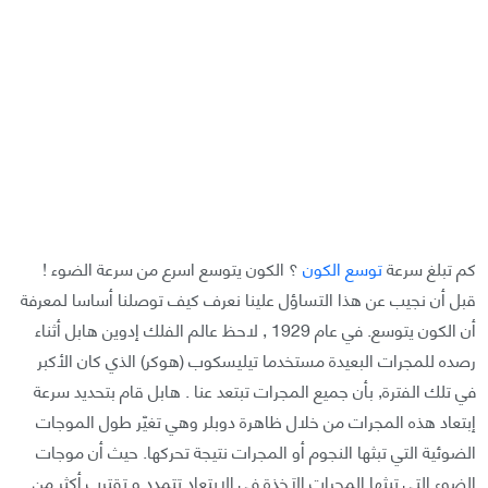
كم تبلغ سرعة
توسع الكون
؟ الكون يتوسع اسرع من سرعة الضوء !
قبل أن نجيب عن هذا التساؤل علينا نعرف كيف توصلنا أساسا لمعرفة
أن الكون يتوسع. في عام 1929 , لاحظ عالم الفلك إدوين هابل أثناء
رصده للمجرات البعيدة مستخدما تيليسكوب (هوكر) الذي كان الأكبر
في تلك الفترة, بأن جميع المجرات تبتعد عنا . هابل قام بتحديد سرعة
إبتعاد هذه المجرات من خلال ظاهرة دوبلر وهي تغيّر طول الموجات
الضوئية التي تبثها النجوم أو المجرات نتيجة تحركها. حيث أن موجات
الضوء التي تبثها المجرات الاَخذة في الإبتعاد تتمدد و تقترب أكثر من