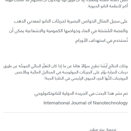
أكبر لأنظمة النانو الحيوية.
على سبيل المثال الخواص البصرية لجزيئات النانو لمعدني الذهب
والفضة المُشتتة في الماء وخواصها الكمومية والاشعاعية يمكن أن
تُستخدم في استهداف الأورام.
وتلك النتائج أيضًا تطرح سؤالاً هامًا عن ما إذا كان التغيُّر البنائي الموجَّه عن طريق
درجات الحرارة يؤثر على الجزيئات البيولوجية في المحاليل المائية وبالأخص
البروتينات لأنَّها الجزء الحيوي الرئيسي في الخلايا الحية!
تم نشر هذا البحث في الجريدة الدولية للنانوتكنولوجي
International Journal of Nanotechnology
ترجمة: بيتر ميلاد.