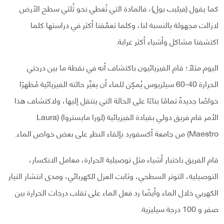
كما يقول (فيليب بول)، فالمادة التي تُغطي نحو ثُلثي سطح الأرض
لازالت مجهولة بالنسبة لنا، وكلما تعمَّقنا أكثر في دراستها كلما
اكتشفنا مشاكل وأشياء أكثر غرابة.
اليوم مثلًا؛ قام الفيزيائيون باكتشاف أنه في نقطة ما بين درجتي
الحرارة 40-60 سيلزيوس يُمكِن للماء أن يغيِّر حالته الفيزيائية مُظهرًا
خواصًا جديدةً تمامًا بناءًا على الحالة التي ينتقل إليها، ولاكتشاف هذا
الأمر قام فريق دولي بقيادة الفيزيائية (لورا مايستروا) (Laura
Maestro) من جامعة أكسفورد بإلقاء النظر على بعض خواص الماء.
قام الفريق باختبار أشياء مثل توصيلية الحرارة، معامل الانكسار،
التوصيلية، التوتر السطحي، وثابت العزل الكهربائي، ومدى انتشار التيار
الكهربي خلال الماء وأيضًا رد فعل الماء على تقلب درجات الحرارة بين
صفر و 100 درجة سيليزية.