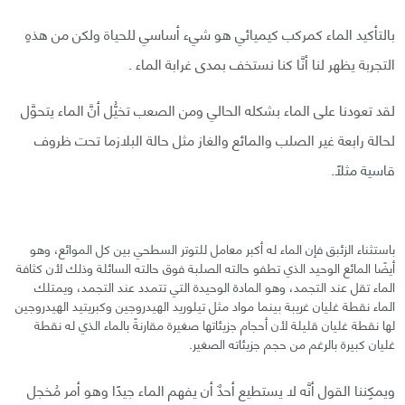
بالتأكيد الماء كمركب كيميائي هو شيء أساسي للحياة ولكن من هذهِ
التجربة يظهر لنا أنَّا كنا نستخف بمدى غرابة الماء .
لقد تعودنا على الماء بشكله الحالي ومن الصعب تخيُّل أنَّ الماء يتحوَّل
لحالة رابعة غير الصلب والمائع والغاز مثل حالة البلازما تحت ظروف
قاسية مثلاً.
باستثناء الزئبق فإن الماء له أكبر معامل للتوتر السطحي بين كل الموائع، وهو
أيضًا المائع الوحيد الذي تطفو حالته الصلبة فوق حالته السائلة وذلك لأن كثافة
الماء تقل عند التجمد، وهو المادة الوحيدة التي تتمدد عند التجمد، ويمتلك
الماء نقطة غليان غريبة بينما مواد مثل تيلوريد الهيدروجين وكبريتيد الهيدروجين
لها نقطة غليان قليلة لأن أحجام جزيئاتها صغيرة مقارنةً بالماء الذي له نقطة
غليان كبيرة بالرغم من حجم جزيئاته الصغير.
ويمكِننا القول أنَّه لا يستطيع أحدٌ أن يفهم الماء جيدًا وهو أمر مُخجل