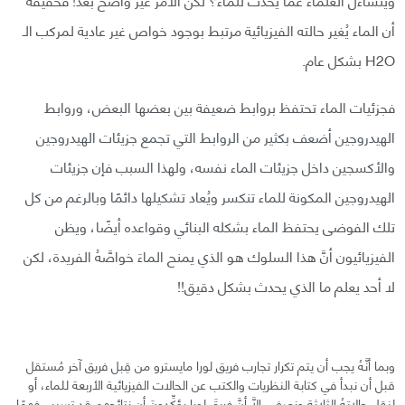
أن الماء يُغير حالته الفيزيائية مرتبط بوجود خواص غير عادية لمركب الـ
H2O بشكل عام.
فجزئيات الماء تحتفظ بروابط ضعيفة بين بعضها البعض، وروابط
الهيدروجين أضعف بكثير من الروابط التي تجمع جزيئات الهيدروجين
والأكسجين داخل جزيئات الماء نفسه، ولهذا السبب فإن جزيئات
الهيدروجين المكونة للماء تنكسر ويُعاد تشكيلها دائمًا وبالرغم من كل
تلك الفوضى يحتفظ الماء بشكله البنائي وقواعده أيضًا، ويظن
الفيزيائيون أنَّ هذا السلوك هو الذي يمنح الماءَ خواصَّهُ الفريدة، لكن
لا أحد يعلم ما الذي يحدث بشكل دقيق!!
وبما أنَّهُ يجب أن يتم تكرار تجارب فريق لورا مايسترو من قِبل فريق آخر مُستقل
قبل أن نبدأ في كتابة النظريات والكتب عن الحالات الفيزيائية الأربعة للماء، أو
لنقل حالاتهُ الثلاثة ونصف، إلَّا أنَّ فريقَ لورا يؤكِّدونَ أن نتائجهم قد تسبب فهمًا