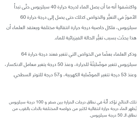
واكتشفوا أنه ما أن يصل الماء لدرجة حرارة 40 سيلزيوس حتَّى تبدأَ
الأمورُ في التغيُّر والخواص كذلك حتى يصل إلى درجة حرارة 60
سيلزيوس، فلكل خاصية درجة حرارة انتقالية مختلفة ويعتقد العلماء أن
هذا يحدُث بسبب تغيُّر الحالة الفيزيائية للماء.
وذكر العلماء بعضًا من الخواص التي تتغير فعند درجة حرارة 64
سيلزيوس تتغير موصِّليَتُهُ للحرارة، وعندَ 50 درجة يتغير معامل الانكسار،
وعندَ 53 درجة تتغير الموصِّلية الكهربية، و57 درجة للتوتر السطحي.
تلك النتائج تؤكد أنَّهُ في نطاق درجات الحرارة بين صفر و 100 درجة سيلزيوس
يُظهِر الماء درجة حرارة انتقالية لكثير من خواصه المختلفة بالذات بالقرب من
نطاق الـ 50 درجة سيلزيوس.