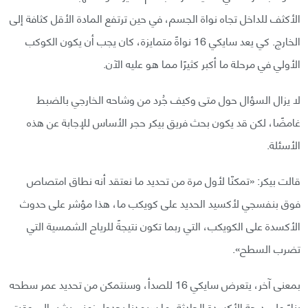
الأكثف للداخل تجاه نواة الجسم، في حين ترتفع المادة الأقل كثافة إلى
الخارج. كي يعد سايكي 16 نواةً متمايزة، كان يجب أن يكون الكوكب
الأولي في مرحلة ما أكبر كثيرًا مما هو عليه الآن.
لا يزال السؤال حول متى وكيف جُرد من وشاحه الخارجي بالضبط
غامضًا، لكن قد يكون بحث فريق بيكر حجر الأساس للإجابة عن هذه
الأسئلة.
قالت بيكر: «تمكنّا لأول مرة من تحديد ما نعتقد أنه نطاق امتصاص
فوق بنفسجي لأكسيد الحديد على كويكب ما، هذا مؤشر على حدوث
الأكسدة على الكويكب، التي ربما تكون نتيجةً للرياح الشمسية التي
تضرب السطح».
بمعنى آخر، يتعرض سايكي 16 للصدأ، وسنتمكن من تحديد عمر سطحه
بناءً على درجة الأكسدة الحادثة، ما سيمدنا بجدولٍ زمني يشير إلى وقت