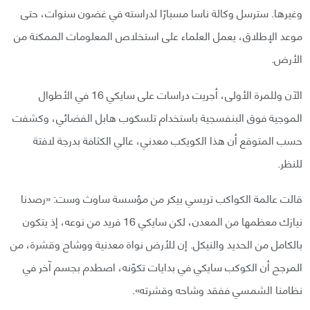
وغيرها. سترسل وكالة ناسا مسبارًا لدراسته في غضون سنوات، حتى
موعد الإطلاق، يعمل العلماء على استخلاص المعلومات الممكنة من
الأرض.
الآن وللمرة الأولى، أجريت دراسات على سايكي 16 في الأطوال
الموجية فوق البنفسجية باستخدام تلسكوب هابل الفضائي، وكشفت
حسب المتوقع أن هذا الكويكب معدني، عالي الكثافة بدرجة لافتة
للنظر.
قالت عالمة الكواكب تريسي بيكر من مؤسسة ساوث وست: «رصدنا
نيازك معظمها من المعدن، لكن سايكي 16 فريد من نوعه، إذ يتكون
بالكامل من الحديد والنيكل. إن للأرض نواة معدنية ووشاح وقشرة، من
المرجح أن الكوكب سايكي في بدايات تكوّنه، اصطدم بجسم آخر في
نظامنا الشمسي ففقد وشاحه وقشرته».