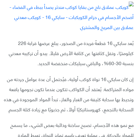
يُعد سايكي 16 قطعةً فريدة من الصخور، يبلغ عرضها قرابة 226
كيلومترًا، وتقل كثافتها عن كثافة الأرض قليلًا. يبدو أن تركيبه معدني
بنسبة 30-60%، والباقي سيليكات منخفضة الحديد.
إن كان سايكي 16 نواة كوكب أولية، فيُحتمل أن عدة عوامل جردته من
مواده المتراكمة. يُعتقد أن الكواكب تتكون عندما تكون نجومها يافعة
وتحيط بها سحابة كثيفة من الغبار والغاز، تبدأ المواد الموجودة في هذه
السحابة بالتجمع، كهروستاتيكيًا أولًا، ثم جذبويًا مع زيادة كتلة الجسم.
مع نمو هذه الأجسام، تصبح ساخنة وذائبة بعض الشيء، ما يسمح
للمواد بالحركة. في عملية تعرف باسم تمايز النواة، تهبط المادة