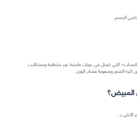
انبي الجسم.
الكيسات». التي تتمثل في دورات طمثية غير منتظمة ومشكلات
 كثرة الشعر وصعوبة فقدان الوزن.
ى المبيض؟
لأنثى بـ :