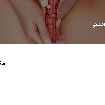
لاج
مق