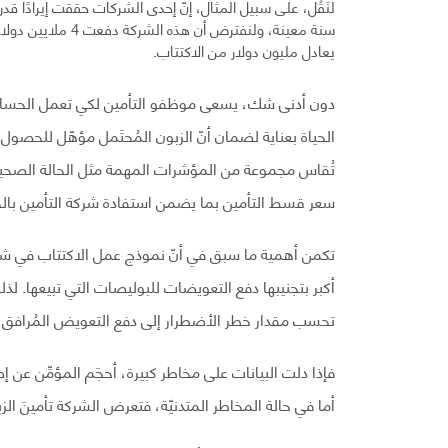
سنة معينة، ولنفترض
يعادل مليون دولار من الاكتتاب.
دون أدنى شك، يسعى موظفو التأمين لكي تعمل الحسابات 
الحياة بعناية لضمان أنّ الزبون المُحتَمل مؤهّل للحصول 
تُقاس مجموعة من المؤشرات المهمة مثل الحالة الصحية
سعر قسط التأمين بما يضمن استفادة شركة التأمين بال
تكمن أهمية ما سبق في أنّ نموذج عمل الاكتتاب في ش
أكبر بتجنيبها دفع التعويضات للبوليصات التي تبيعها. لذ
تحسب مقدار خطر الأضطرار إلى دفع التعويض المُرافق ل
فإذا دلت البيانات على مخاطر كبيرة، أحجَم المؤمِّن عن إ
أما في حالة المخاطر المتدنيّة، فتعرض الشركة تأمينَ ا