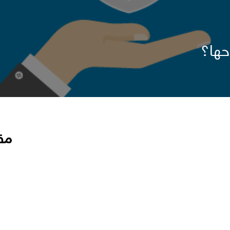
حها؟
مق