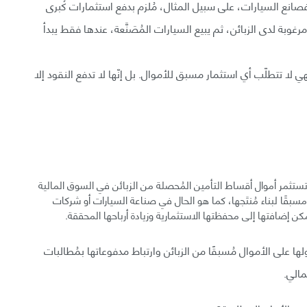
 فصانع السيارات، على سبيل المثال، مُلزم بدفع استثمارات كُبرى
 مرغوبة لدى الزبائن، ثم يبيع السيارات المُصَنَّعة، عندها فقط يبدأ
 لا تتطلّب أي استثمار مسبق للأموال. بل إنّها لا تدفع النقود إلا
ستثمر أموال أقساط التأمين المُحصلة من الزبائن في السوق المالية
 مسبقًا لبناء مُنتَجها، كما هو الحال في صناعة السيارات أو شركات
مكن إضافتها إلى محفظتها الاستثمارية وزيادة أرباحها المحققة.
ها على الأموال مُسبقًا من الزبائن وارتباط مدفوعاتها بمُطالبات
مالي.