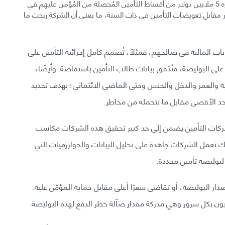
لنَقُل، على سبيل المثال، إنّ إحدى الشركات حققت إيرادًا قدره 5 ملايين دولار من أقساط التأمين المُحصلة من المُؤمن عليهم في
 أن هذه الشركة دفعت 4 ملايين دولار مقابل تعويضات التأمين في ذات السنة، ما يعني أن الشركة ربحت ما
المالية في صالحهم، فمثلًا، تُصَمم كامل إجرائية التأمين على
على البوليصة، فتُدَقق بيانات طالب التأمين باستفاضة. وأيضًا،
 والعمر والدخل والجنس وحتى الماضي الائتماني؛ بهدف تحديد
حد الأقصى مقابل ما تتحمله من مخاطر.
ركات التأمين يضمن إلى حد كبير تحقيق هذه الشركات مكاسب
لك تعمل الشركات جاهدة على تحليل البيانات والخوارزميات التي
بوليصة تأمين محددة.
صدار البوليصة، أو تقاضى سعرًا أعلى مقابل حماية المؤمَّن عليه.
لزبون بكل سرور وهي مدركة مقدار ضآلة خطر الدفع لهذه البوليصة.