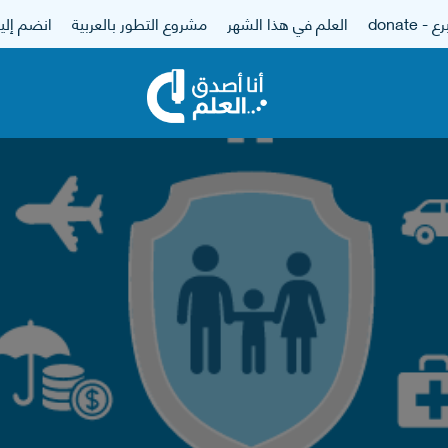
 - donate
العلم في هذا الشهر
مشروع التطور بالعربية
انضم إلين