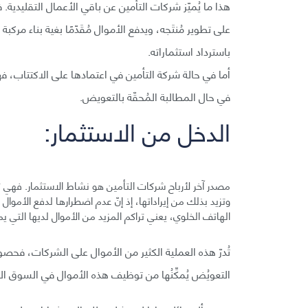
هذا ما يُميّز شركات التأمين عن باقي الأعمال التقليدية.
على تطوير مُنتَجه، ويدفع الأموال مُقَدّمًا بغية بناء مركبة
باسترداد استثماراته.
أما في حالة شركة التأمين في اعتمادها على الاكتتاب، فهي
في حال المطالبة المُحقّة بالتعويض.
الدخل من الاستثمار:
مصدر آخر لأرباح شركات التأمين هو نشاط الاستثمار. فهي ت
وتزيد بذلك من إيراداتها، إذ إنّ عدم اضطرارها لدفع الأموال
الهاتف الخلوي، يعني تراكم المزيد من الأموال لديها التي ي
تُدرّ هذه العملية الكثير من الأموال على الشركات، فحصول
التعويُض يُمكِّنُها من توظيف هذه الأموال في السوق ال