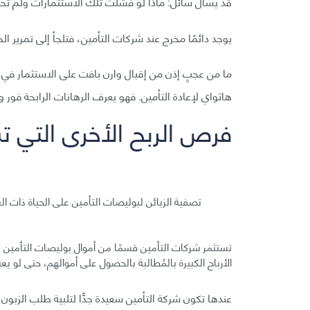
قد يسأل سائل: ماذا لو فشلت تلك الاستثمارات ولم تحق
يوجد دائمًا مخرج عند شركات التأمين، فتلجأ إلى تمرير الخس
ما من عجبٍ إذن من إقبال وارن بافت على الاستثمار في
هاثواي لإعادة التأمين. فهو يعرف الرهانات الرابحة فور و
فرص الربح الأخرى التي ت
تصفية الزبائن لبوليصات التأمين على الحياة ذات الع
تستثمر شركات التأمين قسمًا من أموال بوليصات التأمين على
الأرباح الكبيرة بالمُطالبة بالحصول على أموالهم، حتى لو 
عندها تكون شركة التأمين سعيدة جدًّا لتلبية طلب الزبون 