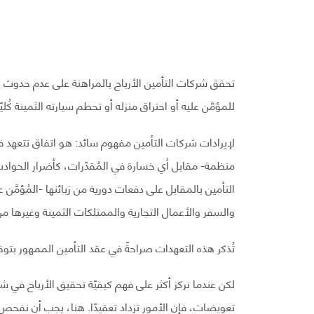
تحقق شركات التأمين الأرباح بالمراهنة على عدم حدوث
للمؤمَّن عليه أو احتراق منزله أو تحطم سيارته الثمينة كُل
لإيرادات شركات التأمين مفهوم سائد: هو اتفاق تتعهد فيه
منظمة- مقابل أي خسارة في المُقدّرات، كأضرار الحواد
التأمين بالمقابل على دفعات دورية من زبائنها -المُؤمَّن 
والسفر والأعمال التجارية والممتلكات الثمينة وغيرها من
تُذكر هذه التعهدات صراحةً في عقد التأمين الممهور بتوقي
لكن عندما نركز أكثر على فهم كيفيّة تحقيق الأرباح في 
تعويضات، فإن الأمور تزداد تعقيدًا. هنا، يجب أن نفح