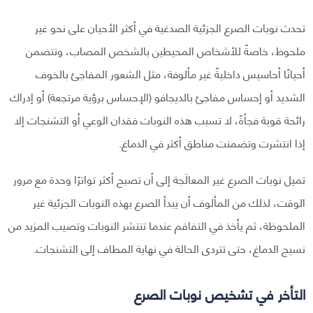
تحدث نوبات الصرع الجزئية الصدغية في أكثر الأحيان على نحو غير
ملحوظ، خاصةً للأشخاص المحيطين بالشخص المصاب، وتتضمن
أحيانًا أحاسيس داخليةً غير مألوفة، مثل الشعور المفاجئ بالخوف
الشديد أو إحساس مفاجئ بالديجافو (الإحساس برؤية مرتجعة) أو إدراك
رائحة قوية فجأةً، لا تسبب هذه النوبات فقدان الوعي أو التشنجات إلا
إذا انتشرت وتضمنت مناطق أكثر في الدماغ.
تميل نوبات الصرع غير المعالَجة إلى أن تصبح أكثر تواترًا وحدة مع مرور
الوقت، لذلك من المألوف أن يبدأ الصرع بهذه النوبات الجزئية غير
الملحوظة، ثم يأخذ في التفاقم عندما تنتشر النوبات وتصيب المزيد من
نسيج الدماغ، حتى تتردى الحالة في نهاية المطاف إلى التشنجات.
التأخر في تشخيص نوبات الصرع