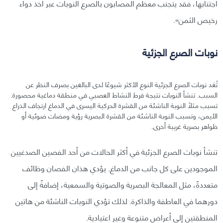
اجتنابها، فقد يتجنب معظم المصابون بالصرع النوبات عبر أخذ دواء
رخيص الثمن».
نوبات الصرع الجزئية
تُعَد نوبات الصرع الجزئية النوع الأكثر شيوعًا لدى البالغين بصرف النظر عن
السبب. تنشأ النوبات نتيجة فرط النشاط العصبي في منطقة دماغية محصورة.
تسبب مثلًا النوبة الناشئة من القشرة الحركية اليسرى في الدماغ ارتجاف الذراع
الأيمن، وتسبب النوبة الناشئة من القشرة البصرية رؤية ومضات ضوئية أو
ظواهر بصرية غريبة أخرى.
تنشأ نوبات الصرع الجزئية في أكثر الحالات من أحد الفصين الصدغيين
الموجودين على كل جانب من الدماغ. يؤدي هذان الفصان وظائف
متعددةً، مثل المعالجة البصرية والصوتية والسمعية، إضافةً إلى
دورهما في العاطفة والذاكرة. لذلك تؤدي النوبات الناشئة من هاتين
المنطقتين إلى أعراض متنوعة وغير اعتيادية.