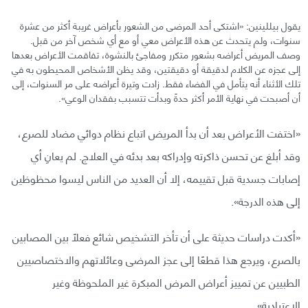
يقول بيللينين: «اشتكى أحد المرضى من الشعور بأعراض غريبة أكثر من عشرة
سنوات، ولم يتحدث عن هذه الأعراض معي أو مع أي شخص آخر من قبل.
وصف المريض أعراضه بشعور متكرر ومفاجئ بالنشوة، تفاقمت الأعراض بعدها
إلى عجزه عن الكلام لدقيقة أو دقيقتين، وقد يظن الأشخاص المحيطون به في
تلك الأثناء أنه يتأمل في الفضاء فقط. زادت وتيرة أعراضه على مر السنوات، إلى
أن أصبحت في نهاية الأمر أكثر حدةً وبدأت تتسبب بفقدان الوعي».
«اختفت الأعراض بعد أن بدأ المريض اتباع نظام دوائي مضاد للصرع،
وقد أبلغ عن تحسن ذاكرته وإدراكه بعد بدئه في العلاج. لم يعانِ أي
إصابات جسدية قبل تقييمه، إلا أن العديد من الناس ليسوا محظوظين
إلى هذه الدرجة».
«أكدت دراسات حديثة على أن تأخر التشخيص شائع فعلًا بين المصابين
بالصرع، ويرجع هذا قطعًا إلى عجز المرضى وعائلاتهم والاختصاصيين
الطبيين عن تمييز أعراض المرض المبكرة غير الملحوظة وغير
الاعتيادية».