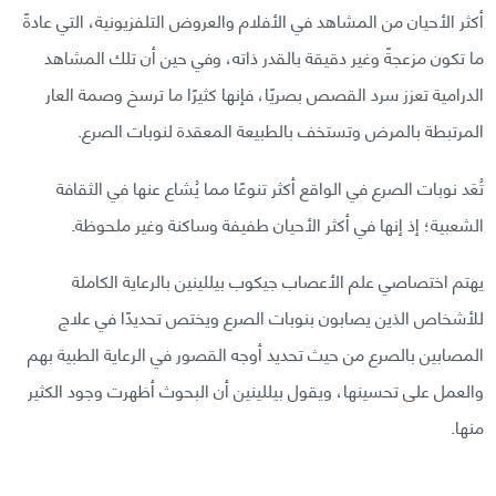
أكثر الأحيان من المشاهد في الأفلام والعروض التلفزيونية، التي عادةً
ما تكون مزعجةً وغير دقيقة بالقدر ذاته، وفي حين أن تلك المشاهد
الدرامية تعزز سرد القصص بصريًا، فإنها كثيرًا ما ترسخ وصمة العار
المرتبطة بالمرض وتستخف بالطبيعة المعقدة لنوبات الصرع.
تُعَد نوبات الصرع في الواقع أكثر تنوعًا مما يُشاع عنها في الثقافة
الشعبية؛ إذ إنها في أكثر الأحيان طفيفة وساكنة وغير ملحوظة.
يهتم اختصاصي علم الأعصاب جيكوب بيللينين بالرعاية الكاملة
للأشخاص الذين يصابون بنوبات الصرع ويختص تحديدًا في علاج
المصابين بالصرع من حيث تحديد أوجه القصور في الرعاية الطبية بهم
والعمل على تحسينها، ويقول بيللينين أن البحوث أظهرت وجود الكثير
منها.