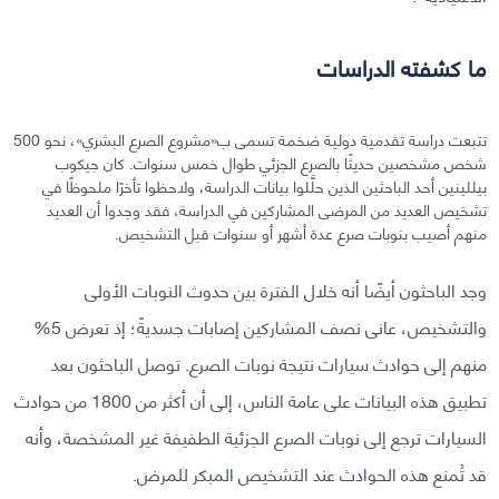
ما كشفته الدراسات
تتبعت دراسة تقدمية دولية ضخمة تسمى ب«مشروع الصرع البشري»، نحو 500
شخص مشخصين حديثًا بالصرع الجزئي طوال خمس سنوات. كان جيكوب
بيللينين أحد الباحثين الذين حلَّلوا بيانات الدراسة، ولاحظوا تأخرًا ملحوظًا في
تشخيص العديد من المرضى المشاركين في الدراسة، فقد وجدوا أن العديد
منهم أصيب بنوبات صرع عدة أشهر أو سنوات قبل التشخيص.
وجد الباحثون أيضًا أنه خلال الفترة بين حدوث النوبات الأولى
والتشخيص، عانى نصف المشاركين إصابات جسديةً؛ إذ تعرض 5%
منهم إلى حوادث سيارات نتيجة نوبات الصرع. توصل الباحثون بعد
تطبيق هذه البيانات على عامة الناس، إلى أن أكثر من 1800 من حوادث
السيارات ترجع إلى نوبات الصرع الجزئية الطفيفة غير المشخصة، وأنه
قد تُمنع هذه الحوادث عند التشخيص المبكر للمرض.