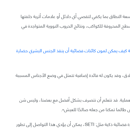
ة النطاق بما يكفي لتقصي أي دلائل أو علامات أثرية خلفتها
طح المحروقة للكواكب، ونتائج الحروب النووية المتواجدة في
ق، وقد يكون له فائدة إضافية تتمثل في وضع الأجناس المسببة
 العملية. قد نتعلم أن نتصرف بشكل أفضل مع بعضنا، وليس شن
ش طالما تمكنا من جعله صالحًا للعيش».
ويضيف: «إن هناك مُبررات عملية أخرى للبحث عن حضارة فضائية ذكية مثل: SETI، يمكن أن يؤدي هذا التواصل إلى تطور