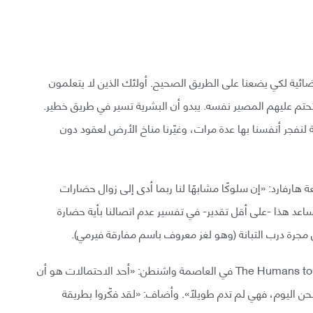
ائية لكي يضعنا على الطريق الصحيح. أولئك الذين لا يتعلمون
حتم عليهم المصير نفسه. يبدو أن البشرية تسير في طريق خطير.
 لنفجر أنفسنا بها عدة مرات، وغيّرنا مناخ الأرض لعقود دون
الفلك بجامعة هارفارد: «إن سلوكًا مشابهًا لنا ربما أدى إلى زوال حضارات
اعد هذا -على أقل تقدير- في تفسير عدم اتصالنا بأية حضارة
 مجرة درب التبانة (وهو لغز معروف باسم مفارقة فيرمي).
وقال لوب الأسبوع الماضي خلال حديثه في قمة The Humans to Mars في العاصمة واشنطن: «أحد الاحتمالات هو أن
 اليوم، فهي لم تدم طويلاً». وأضاف: «لقد فكّروا بطريقة