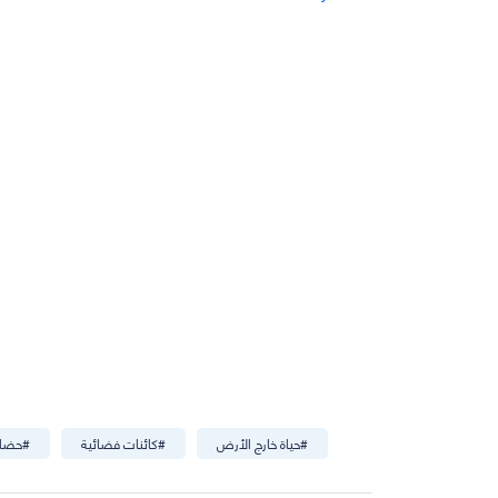
#
حياة خارج الأرض
#
كائنات فضائية
#
حضار