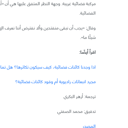
مركبة فضائية غريبة. وجهة النظر المتفق عليها هي أن «أ
الفضائية.
وقال: «يجب أن نبقى منفتحين وألا نفترض أننا نعرف الإج
شيئًا ما».
اقرأ أيضًا:
اذا وجدنا كائنات فضائية، كيف سيكون تكاثرها؟ هل ت
مجرد انبعاثات راديوية أم وقود كائنات فضائية؟
ترجمة: أزهر البكري
تدقيق: محمد الصفتي
المصدر