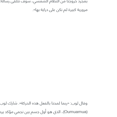
بمجرد خروجنا من النظام الشمسي، سوف نتلقى رسالة: «
مرورية كبيرة لم نكن على دراية بها».
وقال لوب: «ربما لمحنا بالفعل هذه الحركة». شارك لوب 
(Oumuamua)، الذي هو أول جسم بين نجمي مؤ