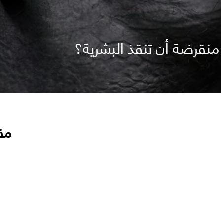
نقرضة أن تنقذ البشرية؟
مق