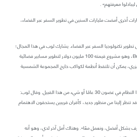
ليبادلوا معرفتهم» .
رات أخرى أمضت مليارات السنين في تطوير السفر عبر الفضاء،
طوير تكنولوجيا السفر عبر الفضاء. يشارك لوب في هذا المجال؛
ويترأس المجلس الاستشاري لـ Breakthrough Starshot، وهو مشروع قيمته 100 مليون دولار لتطوير مسابير فضائية
بآلية laser-sailing أو الإبحار الليزري، يمكن أن تلتقط أنظمة لكواكب خارج المجموعة الشمسية
يهدف تطبيق Breakthrough Starshot إلى تشغيل هذا النظام في غضون 30 عامًا أو شيء من هذا القبيل. وقال لوب:
 قد تنظر إلينا من منظور جديد، كأقران قريبين يستحقون الاهتمام
صرف بشكل أفضل، ونعمل معًا». وهناك أمل آخر لدي، وهو أنه