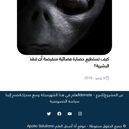
كيف تستطيع حضارة فضائية منقرضة أن تنقذ
البشرية؟
5 يونيو ، 2019
عن المشروع
للتبرع - donate
العلم في هذا الشهر
مجلة وسع صدرك
انضم إلينا
سياسة الخصوصية
©
جميع الحقوق محفوظة
-
موقع
أنا أصدق العلم
-
Apollo Solutions