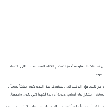
إن تمرينات المقاومة تُحفز تضخيم الكتلة العضلية و بالتالي اكتساب
القوة.
و مع ذلك، فإن الوقت الذي يستغرقه هذا النمو يكون بطيئاً نسبياً ،
يستغرق بشكل عام أسابيع عديدة أو ربما أشهراً لكي يكون ملاحظاً.
و المُثير أن تمريناً واحداً يُحفز بناء البروتينات في خلال 2-4 ساعات بعد