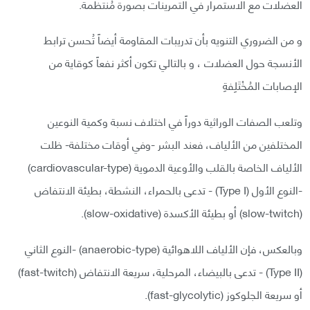
العضلات مع الاستمرار في التمرينات بصورة مُنتظمة.
و من الضروري التنويه بأن تدريبات المقاومة أيضاً تُحسن ترابط
الأنسجة حول العضلات ، و بالتالي تكون أكثر نفعاً كوقاية من
الإصابات المُخْتَلِفةِ
وتلعب الصفات الوراثية دوراً في اختلاف نسبة وكمية النوعين
المختلفين من الألياف، فعند البشر -وفي أوقات مختلفة- ظلت
الألياف الخاصة بالقلب والأوعية الدموية (cardiovascular-type)
-النوع الأول (Type I) - تدعى بالحمراء، النشطة، بطيئة الانتفاض
(slow-twitch) أو بطيئة الأكسدة (slow-oxidative).
وبالعكس، فإن الألياف اللاهوائية (anaerobic-type) -النوع الثاني
(Type II) - تدعى بالبيضاء، المرحلية، سريعة الانتفاض (fast-twitch)
أو سريعة الجلوكوز (fast-glycolytic).