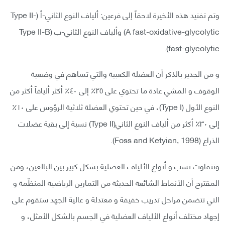
وتم تفنيد هذه الأخيرة لاحقاً إلى فرعين: ألياف النوع الثاني-أ (Type II-
A fast-oxidative-glycolytic) وألياف النوع الثاني-ب (Type II-B
fast-glycolytic).
و من الجدير بالذكر أن العضلة الكعبية والتي تساهم في وضعية
الوقوف و المشي عادة ما تحتوي على ٢٥٪ إلى ٤٠٪ أكثر أليافاً أكثر من
النوع الأول (Type I)، في حين تحتوي العضلة ثلاثية الرؤوس على ١٠٪
إلى ٣٠٪ أكثر من ألياف النوع الثاني(Type II) نسبة إلى بقية عضلات
الذراع (Foss and Ketyian, 1998).
وتتفاوت نسب و أنواع الألياف العضلية بشكل كبير بين البالغين، ومن
المقترح أن الأنماط الشائعة الحديثة من التمارين الرياضية المنظّمة و
التي تتضمن مراحل تدريب خفيفة و معتدلة و عالية الجهد ستقوم على
إجهاد مختلف أنواع الألياف العضلية في الجسم بالشكل الأمثل، و