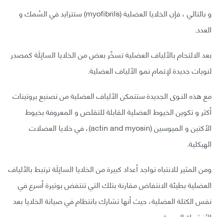
و بالتالي ، فإن الخلايا العضلية (myofibrils) ستتزايد في السُمك و
العدد.
بعد الالتحام بالألياف العضلية تسخّر بعض من الخلايا الساتِلَة كمصدر
لنويات جديدة لإتمام نمو الألياف العضلية.
مع هذه النـوى الجديدة ستتمكن الألياف العضلية من تصنيع بروتينات
أكثر و تكوين الخيوط العضلية القابلة للتقلص و المعروفة بخيوط
الأكتين و الميوسين (actin and myosin)، في خلايا العضلات
الهيكلية.
ومن المثير للانتباه تواجد أعداد كبيرة من الخلايا الساتِلَة ترتبط بالألياف
العضلية بطيئة الانتفاض مقارنة بتلك التي تنتفض بوتيرة أسرع في
نفس الكتلة العضلية، حيث أنها تشارك بانتظام في صيانة الخلايا بعد
الأنشطة اليومية.