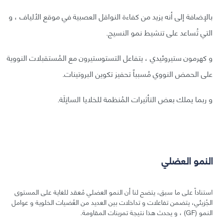
بالإضافة إلى أنه يزيد من كفاءة النواقل العصبية في موقع الألياف ، و
التي تُساعد على تنشيط نمو النسيج.
و كهرمون ستيروئيدي ، يتفاعل التستوستيرون مع المُستقبلات النووية
على الحمض النووي مُسبباً تحفيز تكوين البروتينات.
و ربما يملك بعض التأثيرات المُنظمة للخلايا الساتِلَة.
النمو العضلي
استناداً على ما سبق، يتضح لنا أن النمو العضلي مُعقد للغاية على المستوى
الجُزيئي، يتضمن تفاعلات و تداخلات بين العديد من العُضيات الخلوية و عوامل
النمو (GF) ، و يحدث هذا نتيجة تمرينات المقاومة.