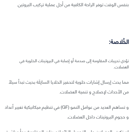
بنفس الوقت توفر الراحة الكافية من أجل عملية تركيب البروتين.
الخُلاصة:
تؤدي تدريبات المقاومة إلى صدمة أو إصابة في البروتينات الخلوية في
العضلات.
مما يحث إرسال إشارات خلوية لتحفيز الخلايا الساتِلَة بحيث تبدأ سيلاً
من الأحداث لإصلاح و تنمية العضلات.
و تساهم العديد من عوامل النمو (GF) في تنظيم ميكانيكية تغيير أعداد
و حجوم البروتينات داخل العضلات.
إن تكيف العضلات على التحميل الزائد لتمرينات المقاومة يبدأ مباشرة