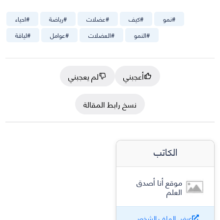
#
نمو
#
كيف
#
عضلات
#
رياضة
#
احياء
#
النمو
#
العضلات
#
عوامل
#
لياقة
أعجبني
لم يعجبني
نسخ رابط المقالة
الكاتب
موقع أنا أصدق
العلم
عرض الملف الشخصي