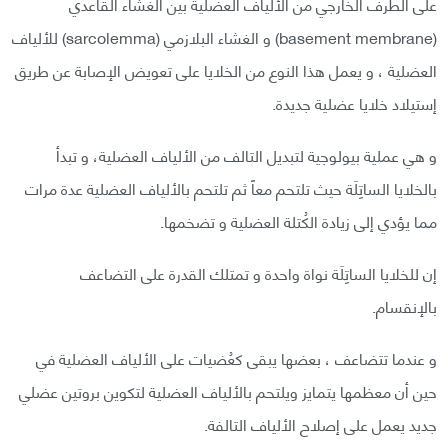
على الطرف الخارجي من الألياف العضلية بين الغشاء القاعدي
(basement membrane) و الغشاء البلازمي (sarcolemma) للألياف
العضلية ، و يعمل هذا النوع من الخلايا على تعويض الإصابة عن طريق
إستيلاد خلايا عضلية جديدة.
و هي عملية بيولوجية لتبديل التالف من الألياف العضلية، و تبدأ
بالخلايا الساتِلَة حيث تلتحم معاً ثم تلتحم بالألياف العضلية عدة مرات
مما يؤدي إلى زيادة الكُتلة العضلية و تضخمها.
إن للخلايا الساتِلَة نواة واحدة و تمتلك القدرة على التضاعف
بالإنقسام.
و عندما تتضاعف ، بعضها يبقى كعُضيات على الألياف العضلية في
حين أن معظمها يتمايز ويلتحم بالألياف العضلية لتكوين بروتين عضلي
جديد يعمل على إصلاح الألياف التالفة.