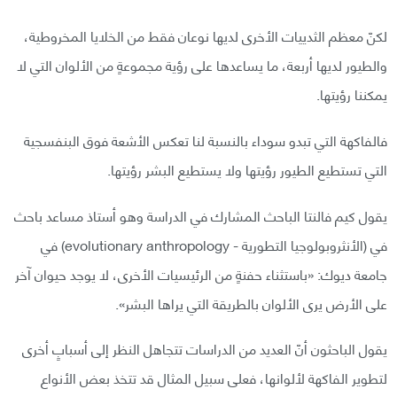
لكنّ معظم الثدييات الأخرى لديها نوعان فقط من الخلايا المخروطية،
والطيور لديها أربعة، ما يساعدها على رؤية مجموعةٍ من الألوان التي لا
يمكننا رؤيتها.
فالفاكهة التي تبدو سوداء بالنسبة لنا تعكس الأشعة فوق البنفسجية
التي تستطيع الطيور رؤيتها ولا يستطيع البشر رؤيتها.
يقول كيم فالنتا الباحث المشارك في الدراسة وهو أستاذ مساعد باحث
في (الأنثروبولوجيا التطورية - evolutionary anthropology) في
جامعة ديوك: «باستثناء حفنةٍ من الرئيسيات الأخرى، لا يوجد حيوان آخر
على الأرض يرى الألوان بالطريقة التي يراها البشر».
يقول الباحثون أنّ العديد من الدراسات تتجاهل النظر إلى أسبابٍ أخرى
لتطوير الفاكهة لألوانها، فعلى سبيل المثال قد تتخذ بعض الأنواع