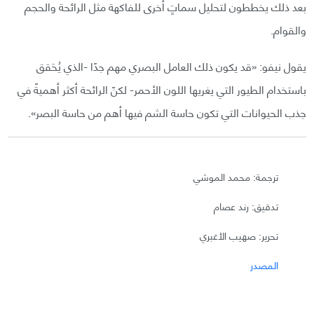
بعد ذلك يخططون لتحليل سماتٍ أخرى للفاكهة مثل الرائحة والحجم
والقوام.
يقول نيفو: «قد يكون ذلك العامل البصري مهم جدًا -الذي يُحَقق
باستخدام الطيور التي يغريها اللون الأحمر- لكنّ الرائحة أكثر أهميةً في
جذب الحيوانات التي تكون حاسة الشم فيها أهم من حاسة البصر».
ترجمة: محمد الموشي
تدقيق: رند عصام
تحرير: صهيب الأغبري
المصدر