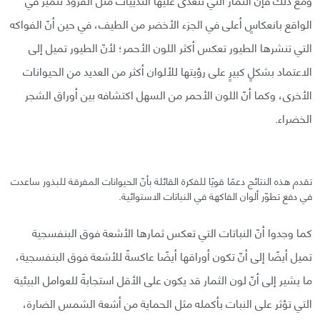
الواقع بانعكاسٍ أعلى في الجزء الأخضر من الطيف، في حين أنّ الفواكه
التي تنشرها الطيور تعكس أكثر اللون الأحمر؛ لأنّ الطيور تميل إلى
الاعتماد بشكلٍ كبيرٍ على رؤيتها للألوان أكثر من العديد من الحيوانات
الأخرى، وكما أنّ اللون الأحمر من السهل اكتشافه بين أوراق الشجر
الخضراء.
تقدم هذه النتائج دعمًا قويًا للفكرة القائلة بأنّ الحيوانات المفرقة للبذور ساعدت
في دفع تطوّر ألوان الفاكهة في النباتات الاستوائية.
كما وجدوا أنّ النباتات التي تعكس ثمارها الأشعة فوق البنفسجية
تميل أيضًا إلى أنّ تكون أوراقها أيضًا عاكسةً للأشعة فوق البنفسجية،
ما يشير إلى أنّ لون الثمار قد يكون على الأقل استجابةً للعوامل البيئية
التي تؤثر على النبات بأكمله مثل الحماية من أشعة الشمس الضارة،