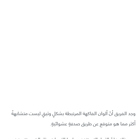
وجد الفريق أنّ ألوان الفاكهة المرتبطة بشكلٍ وثيقٍ ليست متشابهةً
أكثر مما هو متوقع عن طريق صدفةٍ عشوائيةٍ.
ومع ذلك فإنّ الثمار التي تتغذى عليها الثدييات مثل القرود تتميز في