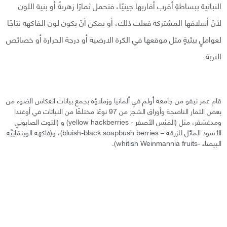
النباتية ببساطةٍ أقرب أقاربها جينيًا، فتحمل ثمارًا زهريةً أو بنية اللون
لأنّ أسلافها المشتركة فعلت ذلك، أو يمكن أنّ يكون لون الفاكهة نتاجًا
لعواملٍ بيئيةٍ مثل موقعها في الكرة الارضية أو درجة الحرارة أو خصائص
التربة.
قام عمر نيفو من جامعة أولم في ألمانيا وزملاؤه بجمع بيانات انعكاس الضوء من
بعض الثمار الناضجة وأوراق الشجر من 97 نوعًا مختلفًا من النباتات في أوغندا
ومدغشقر، مثل (المَيْس الأصفر - yellow hackberries) و (التوت الصابوني
الأسود المائل للزرقة – bluish-black soapbush berries)، و(فاكهة الوينمَانِيَّة
البيضاء -whitish Weinmannia fruits).