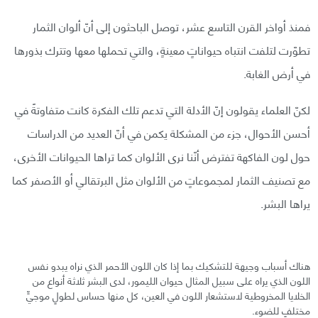
فمنذ أواخر القرن التاسع عشر، توصل الباحثون إلى أنّ ألوان الثمار
تطوّرت لتلفت انتباه حيواناتٍ معينةٍ، والتي تحملها معها وتترك بذورها
في أرض الغابة.
لكنّ العلماء يقولون إنّ الأدلة التي تدعم تلك الفكرة كانت متفاوتةً في
أحسن الأحوال، جزء من المشكلة يكمن في أنّ العديد من الدراسات
حول لون الفاكهة تفترض أنّنا نرى الألوان كما تراها الحيوانات الأخرى،
مع تصنيف الثمار لمجموعاتٍ من الألوان مثل البرتقالي أو الأصفر كما
يراها البشر.
هناك أسباب وجيهة للتشكيك بما إذا كان اللون الأحمر الذي نراه يبدو نفس
اللون الذي يراه على سبيل المثال حيوان الليمور، لدى البشر ثلاثة أنواع من
الخلايا المخروطية لاستشعار اللون في العين، كل منها حساس لطولٍ موجيٍّ
مختلفٍ للضوء.