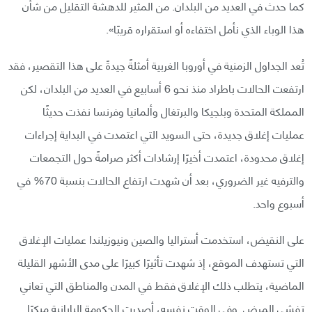
كما حدث في العديد من البلدان. من المثير للدهشة التقليل من شأن
هذا الوباء الذي نأمل اختفاءه أو استقراره قريبًا».
تُعد الجداول الزمنية في أوروبا الغربية أمثلةً جيدةً على هذا التقصير، فقد
ارتفعت الحالات باطراد منذ نحو 6 أسابيع في العديد من البلدان، لكن
المملكة المتحدة وبلجيكا والبرتغال وألمانيا وفرنسا نفذت حديثًا
عمليات إغلاق جديدة، حتى السويد التي اعتمدت في البداية إجراءات
إغلاق محدودة، اعتمدت أخيرًا إرشادات أكثر صرامةً حول التجمعات
والترفيه غير الضروري، بعد أن شهدت ارتفاع الحالات بنسبة 70% في
أسبوع واحد.
على النقيض، استخدمت أستراليا والصين ونيوزيلندا عمليات الإغلاق
التي تستهدف الموقع، إذ شهدت تأثيرًا كبيرًا على مدى الأشهر القليلة
الماضية، يتطلب ذلك الإغلاق فقط في المدن والمناطق التي تعاني
تفشي المرض. وفي الوقت نفسه، أصدرت الحكومة اليابانية مبكرًا