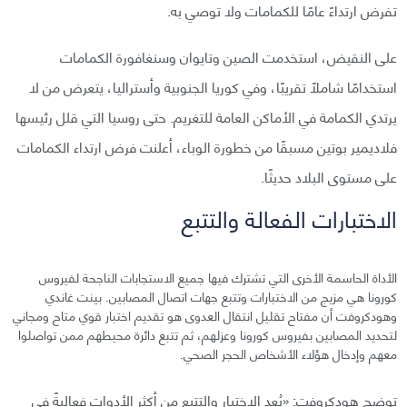
تفرض ارتداءً عامًا للكمامات ولا توصي به.
على النقيض، استخدمت الصين وتايوان وسنغافورة الكمامات
استخدامًا شاملًا تقريبًا، وفي كوريا الجنوبية وأستراليا، يتعرض من لا
يرتدي الكمامة في الأماكن العامة للتغريم. حتى روسيا التي قلل رئيسها
فلاديمير بوتين مسبقًا من خطورة الوباء، أعلنت فرض ارتداء الكمامات
على مستوى البلاد حديثًا.
الاختبارات الفعالة والتتبع
الأداة الحاسمة الأخرى التي تشترك فيها جميع الاستجابات الناجحة لفيروس
كورونا هي مزيج من الاختبارات وتتبع جهات اتصال المصابين. بينت غاندي
وهودكروفت أن مفتاح تقليل انتقال العدوى هو تقديم اختبار قوي متاح ومجاني
لتحديد المصابين بفيروس كورونا وعزلهم، ثم تتبع دائرة محيطهم ممن تواصلوا
معهم وإدخال هؤلاء الأشخاص الحجر الصحي.
توضح هودكروفت: «يُعد الاختبار والتتبع من أكثر الأدوات فعاليةً في