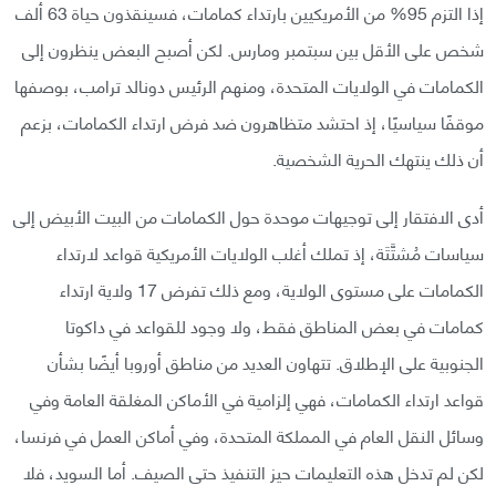
إذا التزم 95% من الأمريكيين بارتداء كمامات، فسينقذون حياة 63 ألف
شخص على الأقل بين سبتمبر ومارس. لكن أصبح البعض ينظرون إلى
الكمامات في الولايات المتحدة، ومنهم الرئيس دونالد ترامب، بوصفها
موقفًا سياسيًا، إذ احتشد متظاهرون ضد فرض ارتداء الكمامات، بزعم
أن ذلك ينتهك الحرية الشخصية.
أدى الافتقار إلى توجيهات موحدة حول الكمامات من البيت الأبيض إلى
سياسات مُشتَّتَة، إذ تملك أغلب الولايات الأمريكية قواعد لارتداء
الكمامات على مستوى الولاية، ومع ذلك تفرض 17 ولاية ارتداء
كمامات في بعض المناطق فقط، ولا وجود للقواعد في داكوتا
الجنوبية على الإطلاق. تتهاون العديد من مناطق أوروبا أيضًا بشأن
قواعد ارتداء الكمامات، فهي إلزامية في الأماكن المغلقة العامة وفي
وسائل النقل العام في المملكة المتحدة، وفي أماكن العمل في فرنسا،
لكن لم تدخل هذه التعليمات حيز التنفيذ حتى الصيف. أما السويد، فلا