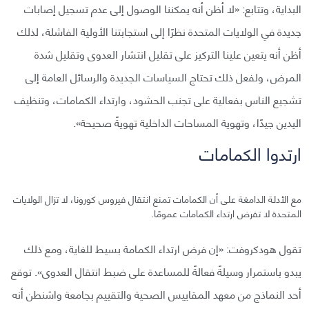
البداية، وتتابع: «لا أظن أنه يمكننا الوصول إلى عدم تسجيل إصابات
جديدة في الولايات المتحدة نظرًا إلى استجابتنا الأولية الفاشلة، لذلك
أظن أنه يتعين علينا التركيز على تقليل انتشار العدوى وتقليل شدة
المرض، ولفعل ذلك تحتاج السياسات الجديدة والرسائل العامة إلى
تشجيع الناس بفعالية على تجنب الحشود، وارتداء الكمامات، وتنظيف
اليدين جيدًا، وتهوية المساحات الداخلية تهويةً صحيحة».
ارتدوا الكمامات
مع الأدلة الدامغة على أن الكمامات تمنع انتقال فيروس كورونا، لا تزال الولايات
المتحدة لا تفرض ارتداء الكمامات عمومًا.
تقول هودكروفت: «إن فرض ارتداء الكمامة بسيط للغاية، ومع ذلك
يبدو باستمرار وسيلةً فعالةً للمساعدة على ضبط انتقال العدوى». توقع
أحد النماذج من معهد المقاييس الصحية والتقييم بجامعة واشنطن أنه