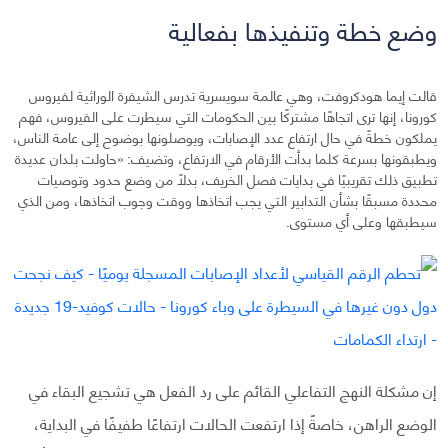
وضع خطة وتنفيذها بفعالية
قالت إيما هودكروفت، وهي عالمة سويسرية تدرس الشيفرة الوراثية لفيروس
كورونا، إنها ترى اتجاهًا مشتركًا بين الحكومات التي سيطرت على الفيروس، فهم
يملكون خطةً في حال ارتفاع عدد الإصابات، ويوصلونها بوضوح إلى عامة الناس،
ويطبقونها بسرعة كلما بدأت الأرقام في الارتفاع، وتضيف: «حاولت بلدان عديدة
تطبيق ذلك تقريبيًا في بدايات فصل الخريف، بدلًا من وضع حدود وتوصيات
محددة مسبقًا بشأن التدابير التي يجب اتخاذها ووقت وجوب اتخاذها، ومن الذي
سيطبقها وعلى أي مستوى.
إن مشكلة النهج التفاعلي القائم على رد الفعل هي تشجيع البقاء في
الوضع الراهن، خاصةً إذا ارتفعت الحالات ارتفاعًا طفيفًا في البداية،