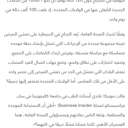
الجديدة المُعلن عنها في الولايات المتحدة، إذ بلغت 100 ألف حالة في
يوم واحد.
وفقًا لخبراء الصحة العامة، يُعد النجاح في السيطرة على تفشي المرض
نتيجة مجموعة محددة من الإجراءات التي تتمثل بإنشاء خطة موحدة
متماسكة مع مراسلة متسقة، وفرض ارتداء الكمامات على الجميع،
وتنفيذ اختبارات على نطاق واسع، وتتبع جهات اتصال الفرد المصاب.
تفتقر البلدان التي تفشل في الحد من تفشي المرض إلى عنصر واحد
على الأقل من تلك العناصر، أما الولايات المتحدة فتفتقر إليها جميعًا!
قالت مونيكا غاندي أستاذة الطب في جامعة كاليفورنيا في سان
فرانسيسكو لمجلة Business Insider: «أظن أن الاستجابة الموحدة
والمنظمة، وثقة الناس بقادتهم وبمسؤولي الصحة العامة، هما
العنصران الأهم، لكننا فشلنا فشلًا ذريعًا في كليهما!».