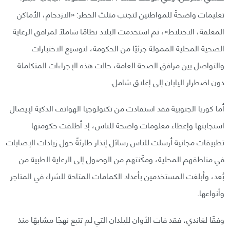
تعليمات واضحةً للمواطنين لتجنب مثلث الخطر: «الازدحام، الأماكن
المغلقة، الاختلاط»، ثم استخدمت البلاد نظامًا شاملًا لمرافق الرعاية
الصحية المحلية الممولة جزئيًا من الحكومة، لتوسيع الاختبارات
والتواصل بين مرافق الصحة العامة، حالت هذه الإجراءات المتكاملة
دون اضطرار اليابان إلى إغلاق شامل.
أما كوريا الجنوبية فقد استفادت من تكنولوجيا الهواتف الذكية لإيصال
استجابتها وإعطاء معلومات واضحة للناس، إذ أطلقت حكومتها
تطبيقات مجانية أرسلت للناس رسائل إنذار طارئةً حول زيادات الإصابات
في مناطقهم المحلية، ومكّنتهم من الوصول إلى الرعاية الطبية من
بُعد، وأبلغت المستخدمين بأعداد الكمامات المتاحة للشراء في المتاجر
وأنواعها.
وفقًا لغاندي، فقد فات الأوان للبلدان التي لم تتبع نهجًا مشابهًا منذ