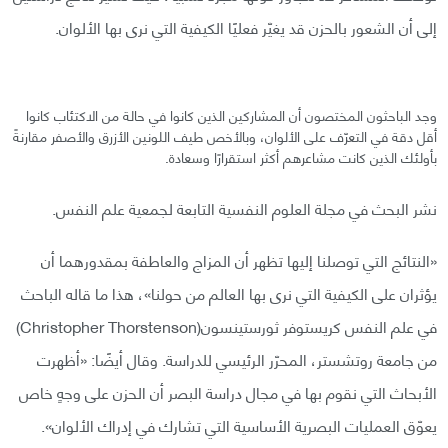
إلى أن الشعور بالحزن قد يغيّر فعليًا الكيفية التي نرى بها الألوان.
وجد الباحثون المختصون أن المشاركين الذين كانوا في حالة من الاكتئاب كانوا
أقل دقة في التعرّف على الألوان، وبالأخص طيف اللونين الأزرق والأصفر مقارنةً
بأولئك الذين كانت مشاعرهم أكثر استقرارًا وسعادة.
نشر البحث في مجلة العلوم النفسية التابعة لجمعية علم النفس.
«النتائج التي توصلنا إليها تظهر أن المزاج والعاطفة بمقدورهما أن
يؤثران على الكيفية التي نرى بها العالم من حولنا»، هذا ما قاله الباحث
في علم النفس كريستوفر ثورستينسون(Christopher Thorstenson)
من جامعة روتشستر، المحرّر الرئيسي للدراسة. وقال أيضًا: «أظهرت
الأبحاث التي نقوم بها في مجال دراسة البصر أن الحزن على وجهٍ خاص
يعوّق العمليات البصرية الأساسية التي تشارك في إدراك الألوان».