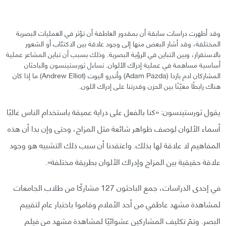
وقد أظهرت دراسات سابقة أن بمقدور العاطفة أن تؤثر في العمليات البصرية
المختلفة، وقد أشار البعض منها إلى وجود علاقة بين الاكتئاب أو الشعور
بالاستقرار، وبين التباين في الرؤية البصرية. وذلك بسبب أن تباين المشاعر عملية
أساسية مساهمة في عملية إدراك الألوان. تساءل ثورستينسون والباحثان
المشاركان ادم بازدا (Adam Pazda) وأندرو اليوت (Andrew Elliot) ما إذا كان
هناك رابطًا معيّنًا بين الحزن وقدرتنا على إدراك اللون.
يقول ثورستينسون: «كنا بالفعل على دراية عميقة باستخدام الناس غالبًا
أسماء الألوان لوصف ظواهر شائعة مثل المزاج، وحتى وإن بدا أن هذه
المفاهيم لا علاقة لها بذلك. واعتقدنا أن سبب ذلك التشبيه هو وجود
علاقة حقيقية بين المزاج وإدراك الألوان بطريقة مختلفة».
في إحدى الدراسات، جمع الباحثون 127 مشاركًا من طلاب الجامعات
لمشاهدة مشهد عاطفي من أحد الأفلام وقاموا باختبار عام لتقييم
البصر. وتمّ تكليف المشاركين عشوائيًا لمشاهدة مشهد من فيلم