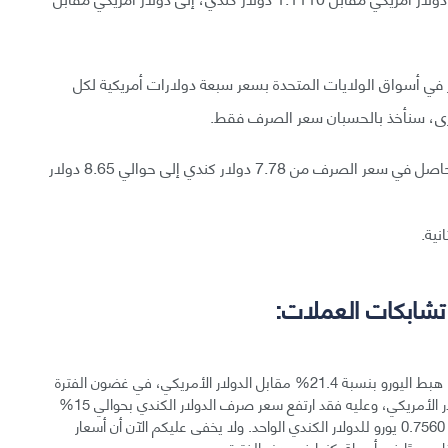
 في أسواق الولايات المتحدة بسعر سبعة دولارات أمريكية لكل
خرى، سنأخذ بالحسبان سعر الصرف فقط.
سيرتفع ثمن لوز كاليفورنيا في أسواق كندا تبعًا للتغير الحاصل في سعر الصرف من 7.78 دولار كندي إلى حوالي 8.65 دولار
 تشابكات العملات:
لنتذكر معًا ما حدث في العام ما قبل 24 أبريل 2015، عندما هبط اليورو بنسبة 21.4% مقابل الدولار الأمريكي، في غضون الفترة
نفسها هبط الدولار الكندي بنسبة 9.5% فقط مقابل الدولار الأمريكي، وعليه فقد ارتفع سعر صرف الدولار الكندي بحوالي 15%
مقابل اليورو من دولار كندي مقابل 0.6575 يورو، إلى حدود 0.7560 يورو للدولار الكندي الواحد. ولا يخفى عليكم الآن أن أسعار
أقل سعرًا في أسواق كندا في هذه الفترة.