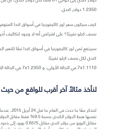
1.2350 دولار كندي.
كيف سيكون سعر لوز كاليفورنيا في أسواق كندا المتوفر
نصف كيلو تقريبًا؟ على افتراض أنه لا وجود لتكاليف أ
كندي لكل نصف كيلو تقريبًا.
7x1.1110 في الحالة الأولى، و 7x1.2350 في الحالة الثانية.
لنأخذ مثالًا آخر أقرب للواقع من حيث
المنتجات الأوروبية -كالنبيذ وأنواع الأجبان المختلفة- باتت 