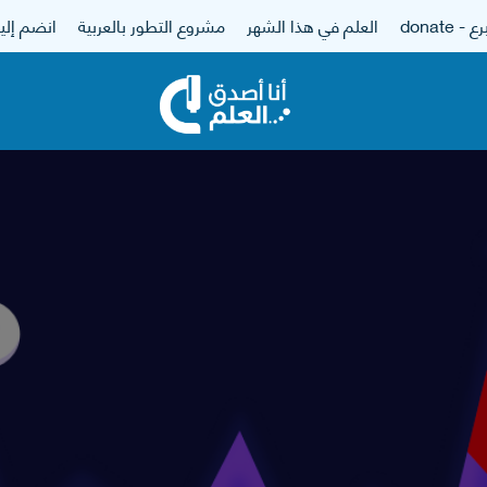
 - donate
العلم في هذا الشهر
مشروع التطور بالعربية
انضم إلين