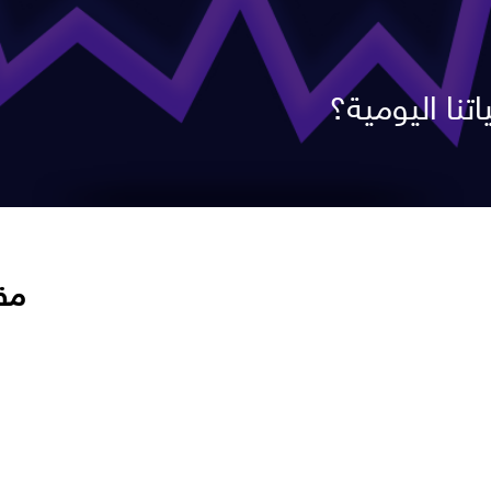
نا اليومية؟
مق