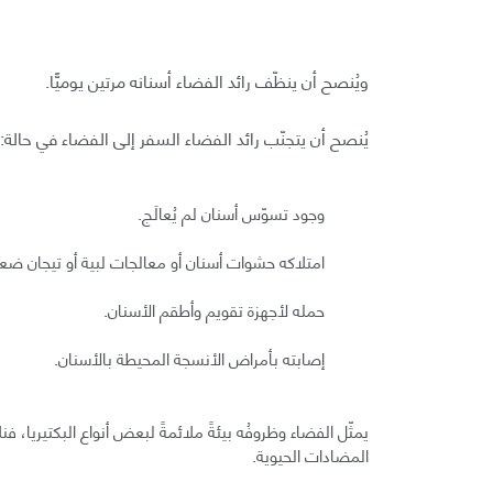
ويُنصح أن ينظّف رائد الفضاء أسنانه مرتين يوميًّا.
يُنصح أن يتجنّب رائد الفضاء السفر إلى الفضاء في حالة:
وجود تسوّس أسنان لم يُعالَج.
امتلاكه حشوات أسنان أو معالجات لبية أو تيجان ضع
حمله لأجهزة تقويم وأطقم الأسنان.
إصابته بأمراض الأنسجة المحيطة بالأسنان.
يمثّل الفضاء وظروفُه بيئةً ملائمةً لبعض أنواع البكتيريا، 
المضادات الحيوية.