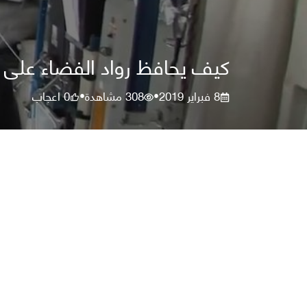
كيف يحافظ رواد الفضاء على 
8 فبراير 2019
308
مشاهدة
0
اعجاب
•
•