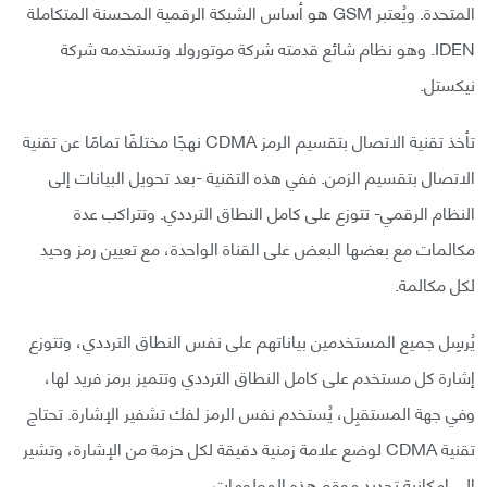
المتحدة. ويُعتبر GSM هو أساس الشبكة الرقمية المحسنة المتكاملة
IDEN. وهو نظام شائع قدمته شركة موتورولا وتستخدمه شركة
نيكستل.
تأخذ تقنية الاتصال بتقسيم الرمز CDMA نهجًا مختلفًا تمامًا عن تقنية
الاتصال بتقسيم الزمن. ففي هذه التقنية -بعد تحويل البيانات إلى
النظام الرقمي- تتوزع على كامل النطاق الترددي. وتتراكب عدة
مكالمات مع بعضها البعض على القناة الواحدة، مع تعيين رمز وحيد
لكل مكالمة.
يُرسِل جميع المستخدمين بياناتهم على نفس النطاق الترددي، وتتوزع
إشارة كل مستخدم على كامل النطاق الترددي وتتميز برمز فريد لها،
وفي جهة المستقبِل، يُستخدم نفس الرمز لفك تشفير الإشارة. تحتاج
تقنية CDMA لوضع علامة زمنية دقيقة لكل حزمة من الإشارة، وتشير
إلى إمكانية تحديد موقع هذه المعلومات.