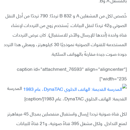
بالمشغل A وB.
خُصص لكل من المشغلين A و B 832 ترددًا: 790 ترددًا من أجل النقل
الصوتي و42 ترددًا لنقل البيانات. يُستخدم زوج من الترددات لإنشاء
قناة واحدة (أحدها للإرسال والآخر للاستقبال). كان عرض الترددات
المستخدمة للقنوات الصوتية نموذجيًا 30 كيلوهرتز، ويعطي هذا التردد
جودة صوت جيدة مقارنةً بالهواتف السلكية.
[caption id="attachment_76593" align="aligncenter"
width="235"]
المدرسة
القديمة: الهاتف الخلوي DynaTAC، عام 1983[/caption]
لكل قناة صوتية ترددا إرسال واستقبال منفصلين بمجال 45 ميغاهرتز
لمنع التداخل. ولكل مشغل 395 قناةً صوتية، و21 قناةً للبيانات