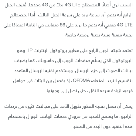
السبب ترى أحيانًا المصطلح 4G LTE بدلًا من 4G وحدها. يُعرَف الجيل
الرابع أنه يدعم أي سرعة تزيد على سرعة الجيل الثالث، أما المصطلح
4G LTE فيعني أنه يدعم ما يزيد على 86 ميغابت في الثانية اعتمادًا على
تقنية معينة وبنية تحتية برمجية خاصة.
تعتمد شبكة الجيل الرابع على معايير بروتوكول الإنترنت IP، وهو
البروتوكول الذي يسلّم صفحات الويب إلى حاسوبك، كما يضيف
بيانات الصوت إلى حزم الإرسال. ويستخدم تقنية الإرسال المتعدد
بتقسيم التردد المتعامدOFDMA، إذ يفصل بين البتات في حوامل
فرعية لزيادة سرعة النقل، حتى تصل إلى وجهتها.
يمكن أن تعمل تقنية التطور طويل الأمد على مجالات كثيرة من ترددات
الراديو، ما يسمح للعديد من مزودي خدمات الهاتف الجوال باستخدام
هذه التقنية دون البدء من الصفر.