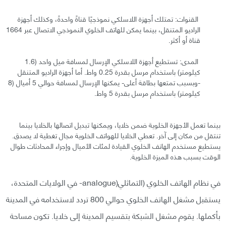
القنوات: تمتلك أجهزة اللاسلكي نموذجيًا قناةً واحدةً، وكذلك أجهزة
الراديو المتنقل، بينما يمكن للهاتف الخلوي النموذجي الاتصال عبر 1664
قناة أو أكثر.
المدى: تستطيع أجهزة اللاسلكي الإرسال لمسافة ميل واحد (1.6
كيلومتر) باستخدام مرسل بقدرة 0.25 واط. أما أجهزة الراديو المتنقل
-وبسبب تمتعها بطاقة أعلى- يمكنها الإرسال لمسافة حوالي 5 أميال (8
كيلومتر) باستخدام مرسل بقدرة 5 واط.
بينما تعمل الأجهزة الخلوية ضمن خلايا، ويمكنها تبديل اتصالها بالخلايا بينما
تنتقل من مكان إلى آخر. تعطي الخلايا للهواتف الخلوية مجال تغطية لا يصدق.
يستطيع مستخدم الهاتف الخلوي القيادة لمئات الأميال وإجراء المحادثات طوال
الوقت بسبب هذه الميزة الخلوية.
في نظام الهاتف الخلوي (التماثلي(analogue- في الولايات المتحدة،
يستقبل مشغل الهاتف الخلوي حوالي 800 تردد لاستخدامه في المدينة
بأكملها. يقوم مشغل الشبكة بتقسيم المدينة إلى خلايا. تكون مساحة