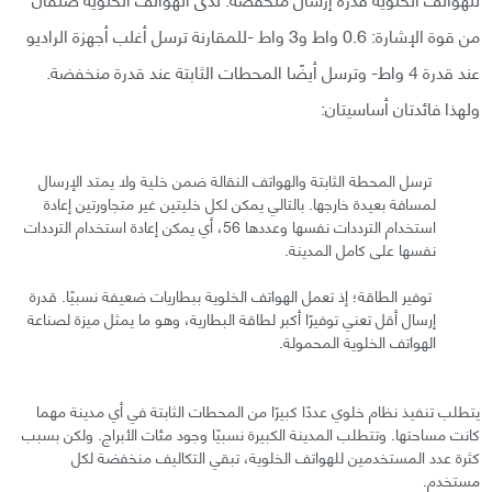
من قوة الإشارة: 0.6 واط و3 واط -للمقارنة ترسل أغلب أجهزة الراديو
عند قدرة 4 واط- وترسل أيضًا المحطات الثابتة عند قدرة منخفضة.
ولهذا فائدتان أساسيتان:
ترسل المحطة الثابتة والهواتف النقالة ضمن خلية ولا يمتد الإرسال
لمسافة بعيدة خارجها. بالتالي يمكن لكل خليتين غير متجاورتين إعادة
استخدام الترددات نفسها وعددها 56، أي يمكن إعادة استخدام الترددات
نفسها على كامل المدينة.
توفير الطاقة؛ إذ تعمل الهواتف الخلوية ببطاريات ضعيفة نسبيًا. قدرة
إرسال أقل تعني توفيرًا أكبر لطاقة البطارية، وهو ما يمثل ميزة لصناعة
الهواتف الخلوية المحمولة.
يتطلب تنفيذ نظام خلوي عددًا كبيرًا من المحطات الثابتة في أي مدينة مهما
كانت مساحتها. وتتطلب المدينة الكبيرة نسبيًا وجود مئات الأبراج. ولكن بسبب
كثرة عدد المستخدمين للهواتف الخلوية، تبقي التكاليف منخفضة لكل
مستخدم.