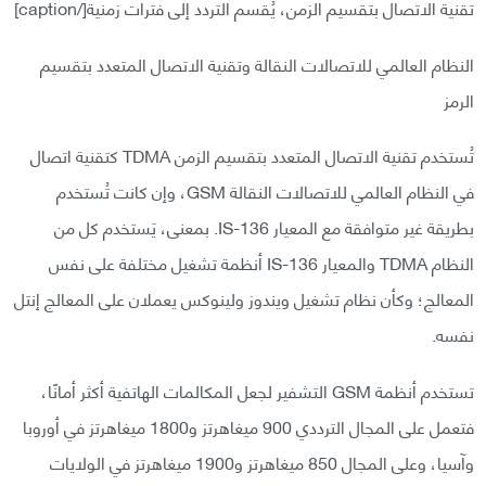
تقنية الاتصال بتقسيم الزمن، يُقسم التردد إلى فترات زمنية[/caption]
النظام العالمي للاتصالات النقالة وتقنية الاتصال المتعدد بتقسيم
الرمز
تُستخدم تقنية الاتصال المتعدد بتقسيم الزمن TDMA كتقنية اتصال
في النظام العالمي للاتصالات النقالة GSM، وإن كانت تُستخدم
بطريقة غير متوافقة مع المعيار IS-136. بمعنى، يَستخدم كل من
النظام TDMA والمعيار IS-136 أنظمة تشغيل مختلفة على نفس
المعالج؛ وكأن نظام تشغيل ويندوز ولينوكس يعملان على المعالج إنتل
نفسه.
تستخدم أنظمة GSM التشفير لجعل المكالمات الهاتفية أكثر أمانًا،
فتعمل على المجال الترددي 900 ميغاهرتز و1800 ميغاهرتز في أوروبا
وآسيا، وعلى المجال 850 ميغاهرتز و1900 ميغاهرتز في الولايات