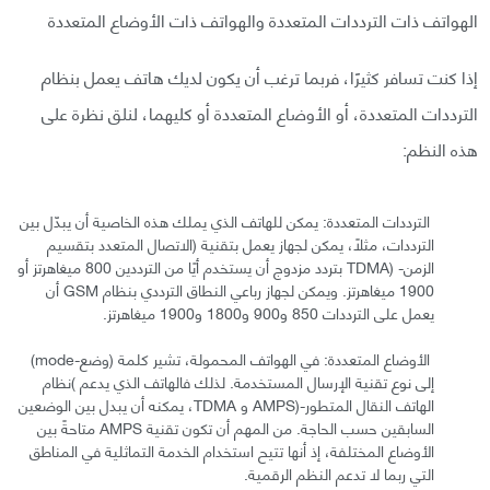
الهواتف ذات الترددات المتعددة والهواتف ذات الأوضاع المتعددة
إذا كنت تسافر كثيرًا، فربما ترغب أن يكون لديك هاتف يعمل بنظام
الترددات المتعددة، أو الأوضاع المتعددة أو كليهما، لنلق نظرة على
هذه النظم:
الترددات المتعددة: يمكن للهاتف الذي يملك هذه الخاصية أن يبدّل بين
الترددات، مثلًا، يمكن لجهاز يعمل بتقنية (الاتصال المتعدد بتقسيم
الزمن- (TDMA بتردد مزدوج أن يستخدم أيًا من الترددين 800 ميغاهرتز أو
1900 ميغاهرتز. ويمكن لجهاز رباعي النطاق الترددي بنظام GSM أن
يعمل على الترددات 850 و900 و1800 و1900 ميغاهرتز.
الأوضاع المتعددة: في الهواتف المحمولة، تشير كلمة (وضع-mode)
إلى نوع تقنية الإرسال المستخدمة. لذلك فالهاتف الذي يدعم )نظام
الهاتف النقال المتطور-(AMPS و TDMA، يمكنه أن يبدل بين الوضعين
السابقين حسب الحاجة. من المهم أن تكون تقنية AMPS متاحةً بين
الأوضاع المختلفة، إذ أنها تتيح استخدام الخدمة التماثلية في المناطق
التي ربما لا تدعم النظم الرقمية.