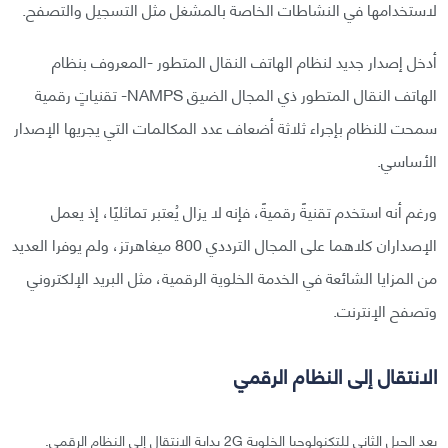
لاستخدامها في النشاطات الخاصة بالمشغل مثل التسجيل والتصفح.
أدخل إصدار جديد لنظام الهاتف النقال المتطور -المعروف بنظام
الهاتف النقال المتطور ذي المجال الضيق NAMPS- تقنياتٍ رقمية
سمحت للنظام بإجراء ثلاثة أضعاف عدد المكالمات التي يجريها الإصدار
الأساسي.
ورغم أنه استخدم تقنيةً رقميةً، فإنه لا يزال يُعتبر تماثليًا، إذ يعمل
الإصداران كلاهما على المجال الترددي 800 ميغاهرتز، ولم يوفرا العديد
من المزايا الشائعة في الخدمة الخلوية الرقمية، مثل البريد الإلكتروني
وتصفح الإنترنت.
الانتقال إلى النظام الرقمي
يعد الجيل الثاني للتكنولوجيا الخلوية 2G بداية الانتقال إلى النظام الرقمي.