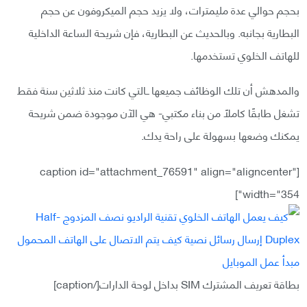
بحجم حوالي عدة مليمترات، ولا يزيد حجم الميكروفون عن حجم
البطارية بجانبه. وبالحديث عن البطارية، فإن شريحة الساعة الداخلية
للهاتف الخلوي تستخدمها.
والمدهش أن تلك الوظائف جميعها ــالتي كانت منذ ثلاثين سنة فقط
تشغل طابقًا كاملًا من بناء مكتبي- هي الآن موجودة ضمن شريحة
يمكنك وضعها بسهولة على راحة يدك.
[caption id="attachment_76591" align="aligncenter"
width="354"]
بطاقة تعريف المشترك SIM بداخل لوحة الدارات[/caption]