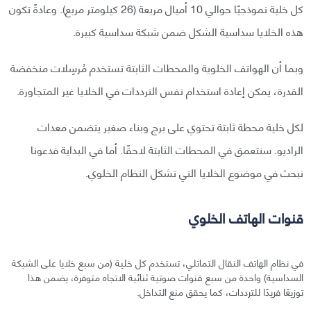
كل خلية نموذجيًا حوالي 10 أميال مربعة (26 كيلومتر مربع). وعادةً تكون
هذه الخلايا سداسية الشكل ضمن شبكة سداسية كبيرة.
وبما أن الهواتف الخلوية والمحطات الثابتة تستخدم مُرسِلات منخفضة
القدرة، يمكن إعادة استخدام نفس الترددات في الخلايا غير المتجاورة.
لكل خلية محطة ثابتة تحتوي على برج وبناء صغير يتضمن معدات
الراديو. سنتعمق في المحطات الثابتة لاحقًا. أما في البداية فدعونا
نبحث في موضوع الخلايا التي تشكل النظام الخلوي.
قنوات الهاتف الخلوي
في نظام الهاتف النقال التماثلي، تستخدم كل خلية (من سبع خلايا على الشبكة
السداسية) واحدة من سبع قنوات صوتية ثنائية الاتجاه متوفرة، يضمن هذا
توزيعًا فريدًا للترددات، كما يحقق منع التداخل.