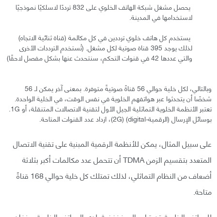
يحصل مشغل شبكة الهاتف الخلوي على 832 ترددًا لاسلكيًا نموذجيًا
لاستخدامها في المدينة.
يستخدم كل هاتف خلوي ترددين في كل مكالمة (قناة ثنائية الاتجاه)
لذلك يوجد 395 قناة صوتية لكل مشغل. (تُستخدم الترددات الأخرى
والتي عددها 42 في قنوات التحكم، سنتحدث عنها بشكل مفصل لاحقًا)
وبالتالي، لكل خلية حوالي 56 قناةً صوتيةً متوفرة. بمعنى آخر يمكن لـ 56
شخصًا أن يتحدثوا عبر هواتفهم الخلوية في نفس الوقت، في الخلية الواحدة.
تعتبر الأنظمة الخلوية التماثلية الجيل الأول لتقنية الاتصالات المتنقلة، أو 1G.
بوسائل الإرسال (الرقمية-digital) (2G)، ازداد عدد القنوات المتاحة.
على سبيل المثال، يمكن للأنظمة الرقمية المبنية على تقنية الاتصال
المتعدد بتقسيم الزمن TDMA أن تتحمل عدد مكالمات أكبر بثلاثة
أضعاف من النظام التماثلي، لذلك تمتلك كل خلية حوالي 168 قناةً
متاحة.
للهواتف الخلوية قدرة إرسال منخفضة. لدى الهواتف الخلوية صنفان