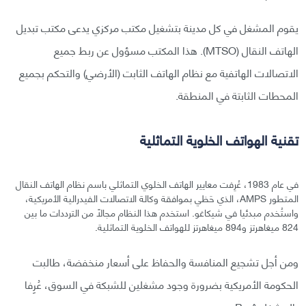
يقوم المشغل في كل مدينة بتشغيل مكتب مركزي يدعى مكتب تبديل
الهاتف النقال (MTSO). هذا المكتب مسؤول عن ربط جميع
الاتصالات الهاتفية مع نظام الهاتف الثابت (الأرضي) والتحكم بجميع
المحطات الثابتة في المنطقة.
تقنية الهواتف الخلوية التماثلية
في عام 1983، عُرِفت معايير الهاتف الخلوي التماثلي باسم نظام الهاتف النقال
المتطور AMPS، الذي حَظي بموافقة وكالة الاتصالات الفيدرالية الأمريكية،
واستُخدم مبدئيا في شيكاغو. استخدم هذا النظام مجالًا من الترددات ما بين
824 ميغاهرتز و894 ميغاهرتز للهواتف الخلوية التماثلية.
ومن أجل تشجيع المنافسة والحفاظ على أسعار منخفضة، طالبت
الحكومة الأمريكية بضرورة وجود مشغلين للشبكة في السوق، عُرِفا