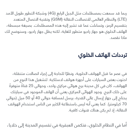
ربما قد سمعت بمصطلحات مثل الجيل الرابع (4G) وشبكة التطور طويل الأمد
(LTE) والنظام العالمي للاتصالات النقالة (GSM) وتقنية الاتصال المتعدد
بتقسيم الرمز، وتساءلت عما قد تشير إليه هذه المصطلحات. بصيغة مبسطة،
الهاتف الخلوي هو جهاز راديو متطور للغاية، لكنه يظل جهاز راديو، وسنوضح لك
ماذا نقصد.
ترددات الهاتف الخلوي
في عصر ما قبل الهواتف الخلوية، ونظرًا للحاجة إلى إجراء اتصالات متنقلة،
احتوت بعض السيارات على أجهزة هواتف لاسلكية. لتشغيل هذا النوع من
الهواتف، كان في كل مدينة برج هوائي مركزي واحد، وحوالي 25 قناةً متوفرةً
على ذلك البرج. وجود الهوائي المركزي يعني أن الهاتف الموجود في سيارتك
يحتاج إلى جهاز إرسال عالي القدرة، يرسل لمسافة حوالي 40 أو 50 ميل (حوالي
70 كيلومتر). كما يعني أنه ليس باستطاعة الكثير من الناس استخدام الهواتف
النقالة، إذ لم يكن هناك قنوات كافية.
أما في النظام الخلوي، فتكمن العبقرية في تقسيم المدينة إلى خلايا،