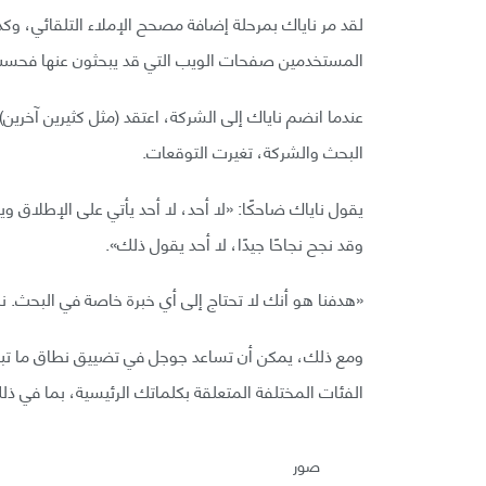
لقد مر ناياك بمرحلة إضافة مصحح الإملاء التلقائي، وك
المستخدمين صفحات الويب التي قد يبحثون عنها فحسب، 
عندما انضم ناياك إلى الشركة، اعتقد (مثل كثيرين آخر
البحث والشركة، تغيرت التوقعات.
يقول ناياك ضاحكًا: «لا أحد، لا أحد يأتي على الإطلاق و
وقد نجح نجاحًا جيدًا، لا أحد يقول ذلك».
«هدفنا هو أنك لا تحتاج إلى أي خبرة خاصة في البحث. نر
ومع ذلك، يمكن أن تساعد جوجل في تضييق نطاق ما ت
الفئات المختلفة المتعلقة بكلماتك الرئيسية، بما في ذل
صور