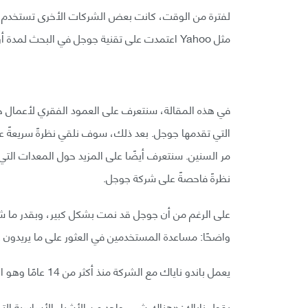
لفترة من الوقت، كانت بعض الشركات الأخرى تستخدم 
مثل Yahoo اعتمدت على تقنية جوجل في البحث لمدة أربع سنوات تقريبًا إلى أن طورت تقنيات محرك البحث الخاصة بها.
في هذه المقالة، سنتعرف على العمود الفقري لأعمال ج
التي تقدمها جوجل. بعد ذلك، سوف نلقي نظرةً سريعةً ع
مر السنين. سنتعرف أيضًا على المزيد حول المعدات الت
نظرةً فاحصةً على شركة جوجل.
على الرغم من أن جوجل قد نمت بشكل كبير، وبقدر ما شه
واضحًا: مساعدة المستخدمين في العثور على ما يريدون 
يعمل باندو ناياك مع الشركة منذ أكثر من 14 عامًا وهو الآن نائب رئيس البحث.