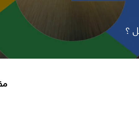
ل ؟
مق