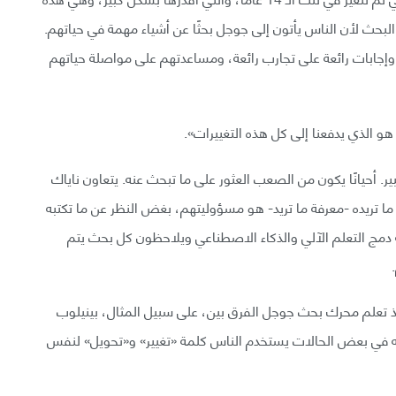
نا البحث لأن الناس يأتون إلى جوجل بحثًا عن أشياء مهمة في حياتهم.
وإجابات رائعة على تجارب رائعة، ومساعدتهم على مواصلة حياتهم
ل هو الذي يدفعنا إلى كل هذه التغييرات».
ير. أحيانًا يكون من الصعب العثور على ما تبحث عنه. يتعاون ناياك
ما تريده -معرفة ما تريد- هو مسؤوليتهم، بغض النظر عن ما تكتبه
 دمج التعلم الآلي والذكاء الاصطناعي ويلاحظون كل بحث يتم
إذ تعلم محرك بحث جوجل الفرق بين، على سبيل المثال، بينيلوب
ه في بعض الحالات يستخدم الناس كلمة «تغيير» و«تحويل» لنفس