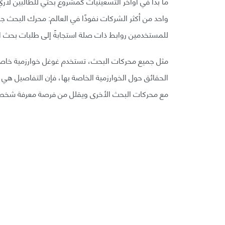
ما بدأ في أواخر التسعينيات كمشروع بحثي للطالبين لار
واحد من أكثر الشركات نفوذًا في العالم: محرك البحث ج
للمستخدمين روابط ذات صلة استجابةً إلى طلبات بحث 
مثل جميع محركات البحث، تستخدم غوغل خوارزمية خاصة 
الحقائق حول الخوارزمية الخاصة بها، فإن التفاصيل هي
مع محركات البحث الأخرى ويقلل من فرصة معرفة شخص م