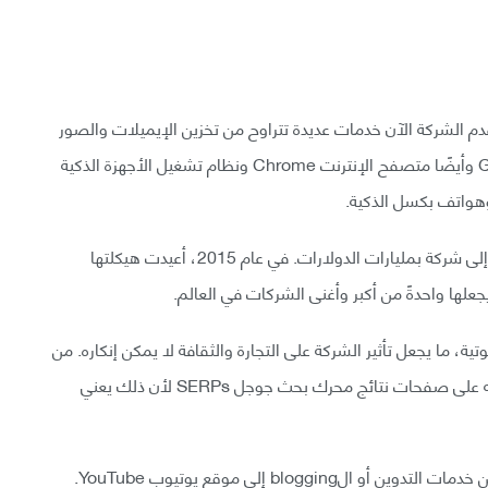
 الشركة الآن خدمات عديدة تتراوح من تخزين الإيميلات والصور
الفوتوغرافية إلى مجموعة البرامج الإنتاجية Google Doc وأيضًا متصفح الإنترنت Chrome ونظام تشغيل الأجهزة الذكية
تطورت جوجل من تلك المؤسسة المؤلفة من شخصين إلى شركة بمليارات الدولارات. في عام 2015، أعيدت هيكلتها
تية، ما يجعل تأثير الشركة على التجارة والثقافة لا يمكن إنكاره. من
الناحية العملية، يرغب كل مشرف موقع في إدراج موقعه على صفحات نتائج محرك بحث جوجل SERPs لأن ذلك يعني
استحصلت جوجل أيضًا على شركات إنترنت أخرى، بدءًا من خدمات التدوين أو الblogging إلى موقع يوتيوب YouTube.