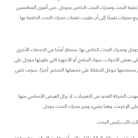
تقنية البحث ومحرك البحث الخاص بجوجل. حتى أقوى المنافسين
وجل ومحرك البحث الخاص بها. سننظر أيضًا في الخدمات الأخرى
لى بعض الأدوات، سواء البرامج أو الأجهزة التي طورتها جوجل على
ي تستخدمها جوجل للحفاظ على تشغيلها الضخم. أخيرًا، سوف نلقي
دت الشركة العديد من التغييرات، لا يزال الغرض الأساسي منها
على الإنترنت. وهنا يضيء ويبرز محرك البحث جوجل.
يقول ناياك: «هناك شيء واحد من الأشياء الأساسية التي لم تتغير في تلك الـ 14 عامًا، والتي أقدرها بشكل كبير، وهي هذه