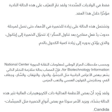
فقط في الولايات المتّحدة؛ ولقد تمّ التعرّف على هذه الحالة النادرة
مؤخّرًا خلال هذا العقد.
وتشتمل هذه الحالة على زيادة للخميرة في الأمعاء حتى تصل لمرحلة
حدوث ردّ فعلٍ مفاجئٍ بعد تناول السكّر؛ إذ تتحوّل الخميرة إلى إيثانول،
والذي يؤدّي بدوره إلى زيادة كمية الكحول بالدم.
وبحسب ملاحظات المركز الوطني لمعلومات التقانة الحيوية National Center
for Biotechnology Information، فإنّ المصاب بحالة متلازمة التخمّر الذاتي
يشعر ببعض الأعراض الجانبية مثل التجشّؤ، والدوار، والتوَهَان، والسَّكَر، وجفاف
الفم، ومتلازمتي القولون العصبي والتعب المزمن.
ولقد وُجِد أنّ بعض الأنظمة الغذائية ذات الكربوهيدرات العالية تثير هذه
الحالة بشدّة، ويزيد الأمر سوءًا مع بعض أنواع الخميرة مثل المبيضّات-
Candida.