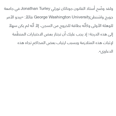
ولقد وضّح أستاذ القانون جوناثان تورلي Jonathan Turley في جامعة
جورج واشنطنGeorge Washington University قائلًا: «يبدو الأمر
للوهلة الأولى وكأنّه بطاقة للخروج من السجن، إلّا أنّه لم يكن سهلًا
إلى هذه الدرجة؛ إذ يجب عليك أن تجتاز بعض الاختبارات المنظّمة
لإثبات هذه المتلازمة وبسبب ارتياب بعض المحاكم تجاه هذه
الدعاوى».