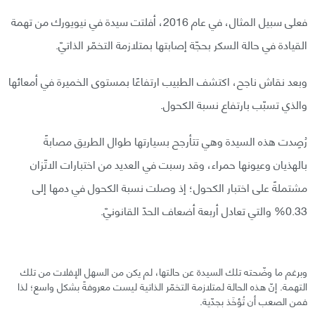
فعلى سبيل المثال، في عام 2016، أفلتت سيدة في نيويورك من تهمة
القيادة في حالة السكر بحجّة إصابتها بمتلازمة التخمّر الذاتيّ.
وبعد نقاش ناجح، اكتشف الطبيب ارتفاعًا بمستوى الخميرة في أمعائها
والذي تسبّب بارتفاع نسبة الكحول.
رُصِدت هذه السيدة وهي تتأرجح بسيارتها طوال الطريق مصابةً
بالهذيان وعيونها حمراء، وقد رسبت في العديد من اختبارات الاتّزان
مشتملةً على اختبار الكحول؛ إذ وصلت نسبة الكحول في دمها إلى
0.33% والتي تعادل أربعة أضعاف الحدّ القانونيّ.
وبرغم ما وضّحته تلك السيدة عن حالتها، لم يكن من السهل الإفلات من تلك
التهمة. إنّ هذه الحالة لمتلازمة التخمّر الذاتية ليست معروفةً بشكل واسع؛ لذا
فمن الصعب أن تُؤخَذ بجدّية.