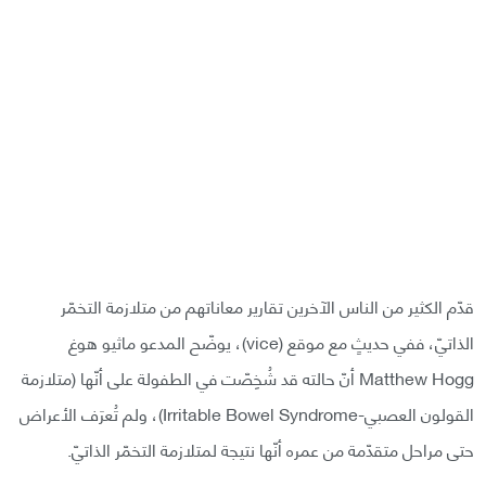
قدّم الكثير من الناس الآخرين تقارير معاناتهم من متلازمة التخمّر
الذاتيّ، ففي حديثٍ مع موقع (vice)، يوضّح المدعو ماثيو هوغ
Matthew Hogg أنّ حالته قد شُخِصّت في الطفولة على أنّها (متلازمة
القولون العصبي-Irritable Bowel Syndrome)، ولم تُعرَف الأعراض
حتى مراحل متقدّمة من عمره أنّها نتيجة لمتلازمة التخمّر الذاتيّ.