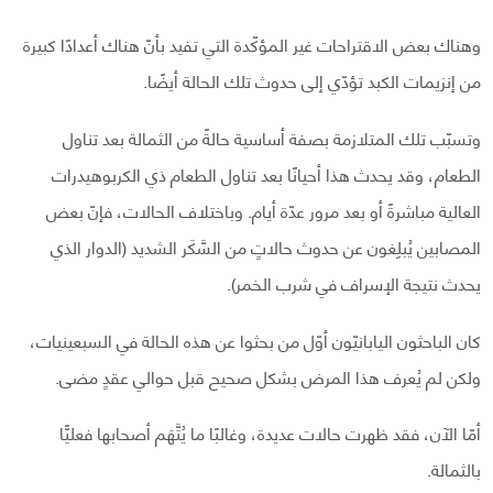
وهناك بعض الاقتراحات غير المؤكّدة التي تفيد بأنّ هناك أعدادًا كبيرة
من إنزيمات الكبد تؤدّي إلى حدوث تلك الحالة أيضًا.
وتسبّب تلك المتلازمة بصفة أساسية حالةً من الثمالة بعد تناول
الطعام، وقد يحدث هذا أحيانًا بعد تناول الطعام ذي الكربوهيدرات
العالية مباشرةً أو بعد مرور عدّة أيام. وباختلاف الحالات، فإنّ بعض
المصابين يُبلِغون عن حدوث حالاتٍ من السَّكَر الشديد (الدوار الذي
يحدث نتيجة الإسراف في شرب الخمر).
كان الباحثون اليابانيّون أوّل من بحثوا عن هذه الحالة في السبعينيات،
ولكن لم يُعرف هذا المرض بشكل صحيح قبل حوالي عقدٍ مضى.
أمّا الآن، فقد ظهرت حالات عديدة، وغالبًا ما يُتَّهَم أصحابها فعليًّا
بالثمالة.