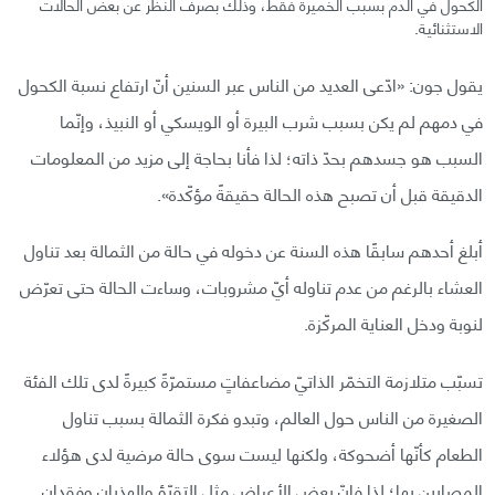
الكحول في الدم بسبب الخميرة فقط، وذلك بصرف النظر عن بعض الحالات
الاستثنائية.
يقول جون: «ادّعى العديد من الناس عبر السنين أنّ ارتفاع نسبة الكحول
في دمهم لم يكن بسبب شرب البيرة أو الويسكي أو النبيذ، وإنّما
السبب هو جسدهم بحدّ ذاته؛ لذا فأنا بحاجة إلى مزيد من المعلومات
الدقيقة قبل أن تصبح هذه الحالة حقيقةً مؤكّدة».
أبلغ أحدهم سابقًا هذه السنة عن دخوله في حالة من الثمالة بعد تناول
العشاء بالرغم من عدم تناوله أيّ مشروبات، وساءت الحالة حتى تعرّض
لنوبة ودخل العناية المركّزة.
تسبّب متلازمة التخمّر الذاتيّ مضاعفاتٍ مستمرّةً كبيرةً لدى تلك الفئة
الصغيرة من الناس حول العالم، وتبدو فكرة الثمالة بسبب تناول
الطعام كأنّها أضحوكة، ولكنها ليست سوى حالة مرضية لدى هؤلاء
المصابين بها؛ لذا فإنّ بعض الأعراض مثل التقيّؤ والهذيان وفقدان