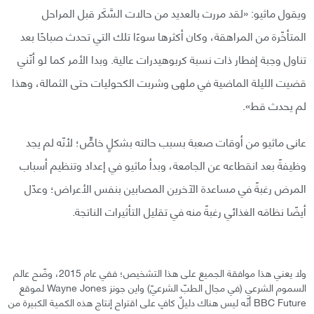
ويقول ماثيو: «لقد مررت بالعديد من حالات السَّكَر قبل المراحل
المتأخّرة من المراهقة، وكان أكثرها سوءًا تلك التي تحدث صباحًا بعد
تناول وجبة إفطار ذات نسبة كربوهيدرات عالية. وبدا الأمر كما لو أنّني
قضيت الليلة الماضية في ملهى وشربت الكحوليات حتى الثمالة، وهذا
لم يحدث قط».
عانى ماثيو من أوقات صعبة بسبب حالته بشكلٍ خاصٍّ؛ لأنّه لم يجد
وظيفةً بعد انقطاعه عن الجامعة، وبدأ ماثيو في إعداد وتنظيم أسباب
المرض رغبةً في مساعدة الآخرين المصابين بنفس الأعراض؛ وعدّل
أيضًا نظامَه الغذائي رغبةً منه في تقليل التأثيرات الناتجة.
ولا يعني هذا موافقة الجميع على هذا التشخيص؛ ففي عام 2015، وضّح عالم
السموم الشرعي (في مجال الطبّ الشرعيّ) واين جونز Wayne Jones لموقع
BBC Future أنّه ليس هناك دليلٌ كافٍ على اقتراح إنتاج هذه الكمية الكبيرة من