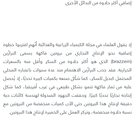
إضافي أكثر حلاوة من البدائل الأخرى.
إذ يقول العلماء في مجلة الكيمياء الزراعية والغذائية أنّهم اقتربوا خطوة
إضافية نحو الإنتاج التجاري من بروتين فاكهة يسمى البرازّين
(brazzein) الذي هو أكثر حلاوة من السكر وأقل منه بالسعرات
الحرارية. فقد جذب البرازّين الاهتمام منذ عدة سنوات باعتباره المحلي
المحتمل كبديل للسكر، كما شكّل صنعه بكميات كبيرة تحديًا، إذ يُحصل
عليه من ثمار فاكهة تنمو بشكل طبيعي في غرب أفريقيا، كما شكل
إنتاجه تجاريًا تحديًا كبيرًا. وحققت الجهود المبذولة لهندسة كائنات حية
دقيقة لإنتاج هذا البروتين حتى الآن كميات منخفضة من البروتين مع
نسبة حلاوة منخفضة، وتركز العمل على الخميرة لإنتاج هذا البروتين.