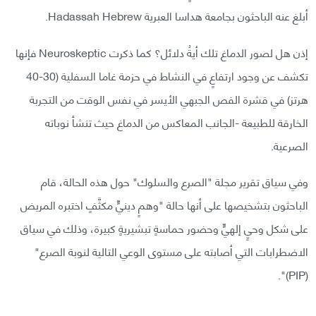
أبلغ عنه الباحثون بجامعة هداسا العبرية Hadassah Hebrew.
إذن هل لصور الدماغ تلك أيةُ دلائل؟ كما ذكرت Neuroskeptic فإنها
تكشف عن وجود ارتفاعٍ في النشاط في حزمة غاما السفلية (30-40
هرتز) في قشرة الفص الجبهي الأيسر في نفس الوقت من التجربة
الخارقة للطبيعة -الجانب المعاكس من الدماغ حيث تنشأ نوباته
الصرعية.
وفي سياق تقرير مجلة "الصرع والسلوك" حول هذه الحالة، قام
الباحثون بتشخيصها على أنها حالة "وهمٍ دينيٍّ مكثَّفٍ اختبره المريض
على شكل وحيٍ إلهيٍّ وحضور حماسةٍ تبشيريةٍ كبيرة، وذلك في سياق
الاضطرابات التي أصابته على مستوى الوعي التالية لنوبة الصرع"
(PIP)".