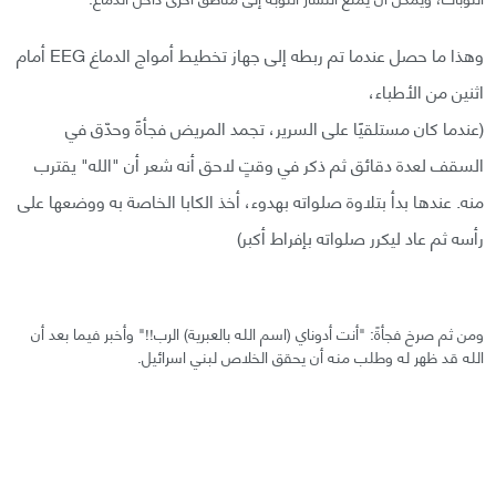
وهذا ما حصل عندما تم ربطه إلى جهاز تخطيط أمواج الدماغ EEG أمام
اثنين من الأطباء،
(عندما كان مستلقيًا على السرير، تجمد المريض فجأةً وحدّق في
السقف لعدة دقائق ثم ذكر في وقتٍ لاحق أنه شعر أن "الله" يقترب
منه. عندها بدأ بتلاوة صلواته بهدوء، أخذ الكابا الخاصة به ووضعها على
رأسه ثم عاد ليكرر صلواته بإفراط أكبر)
ومن ثم صرخ فجأةً: "أنت أدوناي (اسم الله بالعبرية) الرب!!" وأخبر فيما بعد أن
الله قد ظهر له وطلب منه أن يحقق الخلاص لبني اسرائيل.