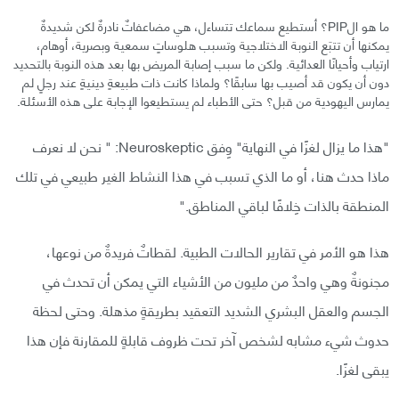
ما هو الPIP؟ أستطيع سماعك تتساءل، هي مضاعفاتٌ نادرةٌ لكن شديدةٌ
يمكنها أن تتبَع النوبة الاختلاجية وتسبب هلوساتٍ سمعية وبصرية، أوهام،
ارتياب وأحيانًا العدائية. ولكن ما سبب إصابة المريض بها بعد هذه النوبة بالتحديد
دون أن يكون قد أصيب بها سابقًا؟ ولماذا كانت ذات طبيعةٍ دينيةٍ عند رجلٍ لم
يمارس اليهودية من قبل؟ حتى الأطباء لم يستطيعوا الإجابة على هذه الأسئلة.
"هذا ما يزال لغزًا في النهاية" وِفق Neuroskeptic: " نحن لا نعرف
ماذا حدث هنا، أو ما الذي تسبب في هذا النشاط الغير طبيعي في تلك
المنطقة بالذات خِلافًا لباقي المناطق."
هذا هو الأمر في تقارير الحالات الطبية. لقطاتٌ فريدةٌ من نوعها،
مجنونةٌ وهي واحدٌ من مليون من الأشياء التي يمكن أن تحدث في
الجسم والعقل البشري الشديد التعقيد بطريقةٍ مذهلة. وحتى لحظة
حدوث شيء مشابه لشخص آخر تحت ظروف قابلةٍ للمقارنة فإن هذا
يبقى لغزًا.