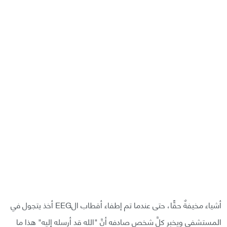
أشياء مخيفةٌ حقًّا، حتى عندما تم إطفاء أقطاب الEEG أخذ يتجول في
المستشفى ويخبر كلَّ شخصٍ صادفه أنَّ "الله قد أرسله إليه" هذا ما