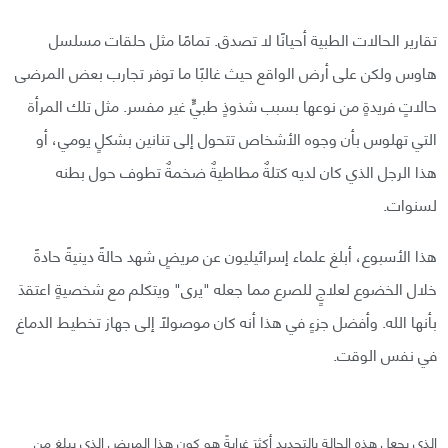
تقارير الحالات الطبية أحيانًا لا تصدق. تمامًا مثل حلقات مسلسل
هاوس ولكن على أرض الواقع حيث غالبًا ما توفر تجارب بعض المرضى
حالاتٍ فريدةٍ من نوعها بسبب شذوذٍ طبيٍّ غير مفسر. مثل تلك المرأة
التي تهلوس بأن وجوه الأشخاص تتحول إلى تنانين بشكلٍ يومي، أو
هذا الرجل الذي كان لديه كتلةٌ مطاطيةٌ ضخمةٌ تطوف حول بطنه
لسنوات.
هذا الأسبوع، أبلغ علماء إسرائيليون عن مريضٍ شهد حالةً دينيةً حادةً
خلال الخضوع لعلاجٍ للصرع مما جعله "يرى" ويتكلم مع شخصيةٍ اعتقدَ
بأنها الله. وأفضل جزءٍ في هذا أنه كان موصولًا إلى جهاز تخطيط الدماغ
في نفس الوقت.
الذي يجعل هذه الحالة بالتحديد أكثرَ غرابةً هو كون هذا المريض الذي يبلغ من