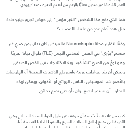
العمر 46 عامًا غير متدين فعليًّا بالرغم من أنه تم التعريف عنه كيهودي.
فما الذي دفع هذا الشخص "الغير مؤمن" إلى خوض تجربةٍ دينيةٍ حادة
مثل هذه أمام عددٍ من علماء الأعصاب؟
وفقًا لتقارير مجلة Neuroskeptic فالمريض كان يعاني من صرعٍ غير
معمم "بؤري" في الفص الصدغي الأيمن (TLE) طوال حياته تقريبًا،
وهو نوعٌ من الصرع تنشأ فيه نوبة الاختلاجات في الفص الصدغي.
ويمكن أن يثير عواطفَ غريبة واسترجاع الذكريات القديمة أو الهلوسات
بالأصوات، الموسيقى، الناس، الروائح أو الأذواق. ويمكن لهذه
التجارب أن تستمر لبضع ثوان، أو حتى بضع دقائق.
كجزءٍ من علاجه، طُلِبَ منه أن يتوقف عن تناول الدواء المضاد للاختلاج وهي
الأدوية التي تقمع إطلاق السيالات السريع والمفرط للخلايا العصبية أثناء
النوبات، ويمكن أن يمنع انتشار النوبة إلى مناطق أخرى داخل الدماغ.