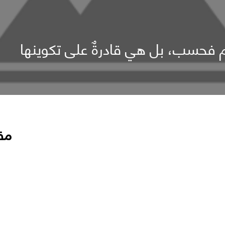
وم فحسب، بل هي قادرةٌ على تكوينها
مق