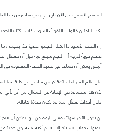
المرشّح الأفضل حتى الآن ظهر في وقتٍ سابق من هذا العام، ل
لكن الباحثين قالوا لا الثقوبُ السوداء ذات الكتلة النج
إن الثقب الأسود ذا الكتلة النجمية صغيرٌ جدًا بحجمه، ما
ضخم قويةٌ لدرجة أن النجم سيقع فيه قبل أن تتعطل القو
أبيض يمكن أن تساعد في تحديد الحلقة المفقودة في ال
قال عالم الفيزياء الفلكية كريس فراجيل من كلية تشارل
لأن هذا سيساعد في الإجابة عن السؤال: من أين تأتي ا
خلال أحداث تعطّل المد قد يكون تقدمًا هائلًا».
لن يكون الأمر سهلًا، فعلى الرغم من أنها يمكن أن تنتج
ينفثها بدفعاتٍ نسبية؛ إلا أنه لم تُكتشَف سوى حفنة من 