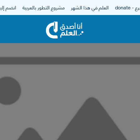
 - donate
العلم في هذا الشهر
مشروع التطور بالعربية
انضم إلين