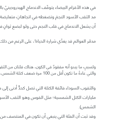
في هذه الأقزام البيضاء يتوقّف الاندماج الهيدروجينيّ ب
مد الثقب الأسود النجمَ وتضغطه في اتجاهاتٍ متعارض
أن يشعل الاندماج في قلب النجم حتى ولو لبضع ثوانٍ فقط
مدمّر العوالم قد يغذّي شرارة الحياة!، على الرغم من ذل
ولسببٍ ما يبدو أنه مفقودٌ في الكون، هناك فئتان من الثقو
والتي عادةً ما تكون أقل من 100 مرة ضعف كتلة الشمس، وتكون اصطداماتها مسؤولة عن ملاحظات موجات الجاذبية.
الشمس).
وقد ثبت أن الفئة التي ينبغي أن تكون في المنتصف من 1000 إلى 100000 كتلة شمسية بعيدةُ المنال.