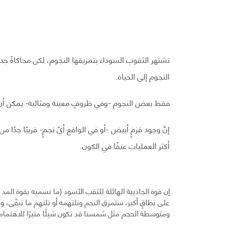
تشتهر الثقوب السوداء بتمزيقها النجوم، لكن محاكاةً جدي
النجوم إلى الحياة.
فقط بعض النجوم -وفي ظروفٍ معينة ومثالية- يمكن أن ت
إنَّ وجود قزمٍ أبيض -أو في الواقع أيّ نجمٍ- قريبًا جدً
أكثر العمليات عنفًا في الكون.
إن قوة الجاذبية الهائلة للثقب الأسود (ما نسميه بقوة المد و
على نطاقٍ أكبر، ستمزق النجم وتلتهمه أو تلتهم ما تبقّى، و
ومتوسطة الحجم مثل شمسنا قد تكون شيئًا مثيرًا للاهتمام