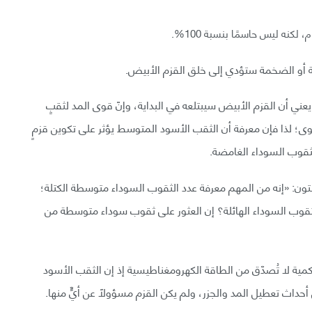
كنه ليس حاسمًا بنسبة 100%.
مية أو الضخمة ستؤدي إلى خلق القزم الأبيض.
 يعني أن القزم الأبيض سيبتلعه في البداية، وإنّ قوى المد لثقبٍ
ى؛ لذا فإن معرفة أن الثقب الأسود المتوسط يؤثر على تكوين قزمٍ
ثقوب السوداء الغامضة.
ستون: «إنه من المهم معرفة عدد الثقوب السوداء متوسطة الكتلة؛
لثقوب السوداء الهائلة؟ إن العثور على ثقوب سوداء متوسطة من
 كمية لا تُصدّق من الطاقة الكهرومغناطيسية إذ إن الثقب الأسود
أحداث تعطيل المد والجزر، ولم يكن القزم مسؤولًا عن أيٍّ منها.