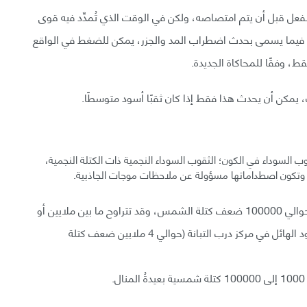
الفعل قبل أن يتم امتصاصه، ولكن في الوقت الذي تُمدِّد فيه قوى
ة فيما يسمى بحدث اضطراب المد والجزر، يمكن للضغط في الواقع
، وفقًا للمحاكاة الجديدة.
ك، يمكن أن يحدث هذا فقط إذا كان ثقبًا أسود متوسطًا.
ب السوداء في الكون؛ الثقوب السوداء النجمية ذات الكتلة النجمية،
والثقوب السوداء فائقة الكتلة التي تصل كحدٍّ أدنى إلى حوالي 100000 ضعف كتلة الشمس، وقد تتراوح ما بين ملايين أو
مليارات الكتل الشمسية؛ مثل القوس وهو الثقب الأسود الهائل في مركز درب التبانة (حوالي 4 ملايين ضعف كتلة