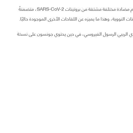
يحتوي لقاح كوفيد-19 الجديد نفسه على نسخ من أجسام مضادة مختلفة مشتقة من بروتينات SARS-CoV-2، متضمنةً
ت النووية، وهذا ما يميزه عن اللقاحات الأخرى الموجودة حاليًا.
ي الريبي الرسول الفيروسي، في حين يحتوي جونسون على نسخة