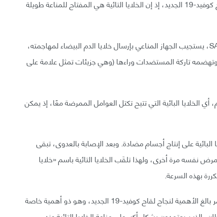
إن مناعة الخلايا التائية هي الهدف الأساسي لتطوير لقاح كوفيد-19 الجديد، إذ إن الخلايا التائية هي المفتاح للمناعة طويلة
وعندما يصاب الجسم بعامل ممرض، مثل SARS-COV-2، يستجيب الجهاز المناعي بإرسال خلايا الدم البيضاء لمهاجمته،
 وتهضمه تاركة المستضدات وراءها (وهي جزيئات تمثل علامة على
ي الخلايا البائية التي تتيح تكتل العوامل الممرضة معًا، إذ يمكن
لايا البائية على إنتاج أجسام مضادة. وبعد الإصابة بالعدوى، تبقى
رض نفسه مرة أخرى، ولهذا تلقَب الخلايا التائية باسم «خلايا
كررة بهذه السرعة.
بناءً على ذلك، فإن تحفيز استجابة الخلايا التائية القوية أمر بالغ الأهمية لنجاح لقاح كوفيد-19 الجديد، وهو ذو أهمية خاصة
، الذين يعتمدون بشكل أكبر على مناعة الخلايا التائية عند