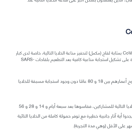
ذكر مؤلفو الدراسة أنه قد يكون لقاح كوفيد-19 الجديد CoVac-1 بمثابة لقاح (مكمل) لتحفيز مناعة الخلايا التائية، خاصة لدى كبار
السن والأفراد منقوصي المناعة، الذين يعانون ضعف القدرة على تشكيل استجابة مناعية كافية بعد التطعيم بلقاحات SARS-
طبق الفريق لقاح كوفيد-19 الجديد على 36 مشاركًا تتراوح أعمارهم بين 18 و 80 عامًا دون وجود استجابة مسبقة للخلايا
بعد تقييم أولي في اليوم الأول، تابع الفريق استجابة الخلايا التائية للمشاركين، فقاسوها بعد سبعة أيام و 14 و 28 و 56
دوا أية آثار جانبية خطيرة مع توفر حمولة كاملة من الخلايا التائية
هر على الأقل (وهي مدة التجربة).