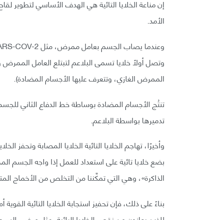
الأمد.
وتصل أولًا خلايا تسمى البلاعم لتبتلع العامل الممرض
الممرض الغازي، وتتعرف عليها الأجسام المضادة).
تنتُج الأجسام المضادة بوساطة خط الدفاع الثاني للجسم، أ
تدميرها بواسطة البلاعم.
وأخيرًا، تهاجم الخلايا التائية الخلايا المصابة وتحفز الخ
بضع خلايا تائية على استعداد للعمل إذا واجه الجسم المم
الذاكرة»، وهي التي تمكِّننا من التخلص من الأخماج المت
للذين يعانون من نقص الخلايا البائية، مثل مرضى السرطان