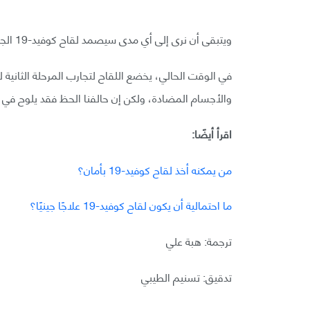
ويتبقى أن نرى إلى أي مدى سيصمد لقاح كوفيد-19 الجديد CoVac-1 أمام تطور لقاحات COVID-19.
في الوقت الحالي، يخضع اللقاح لتجارب المرحلة الثانية لا
والأجسام المضادة، ولكن إن حالفنا الحظ فقد يلوح في الأفق لقاح جديد ض
اقرأ أيضًا:
من يمكنه أخذ لقاح كوفيد-19 بأمان؟
ما احتمالية أن يكون لقاح كوفيد-19 علاجًا جينيًا؟
ترجمة: هبة علي
تدقيق: تسنيم الطيبي