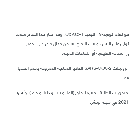
شهدت مراحل تطور لقاح كوفيد-19 دخول لقاح جديد، وهو لقاح كوفيد-19 الجديد CoVac-1، وقد اجتاز هذا اللقاح متعدد
أولى على البشر، وأثبت اللقاح أنه آمن فعال قادر على تحفيز
المناعة الطبيعية أو اللقاحات البديلة.
فقد حث لقاح كوفيد-19 الجديد وحيد الحقنة المبني على بروتينات SARS-COV-2 الخلايا المناعية المعروفة باسم الخلايا
تحورات الحالية المثيرة للقلق (ألفا أو بيتا أو دلتا أو جاما). ونُشرت