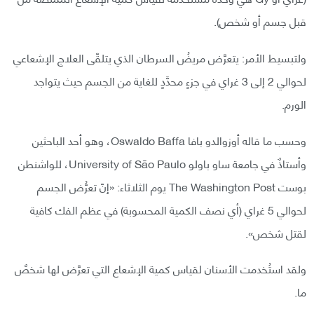
قبل جسم أو شخص).
ولتبسيط الأمر: يتعرَّض مريضُ السرطان الذي يتلقّى العلاج الإشعاعي
لحوالي 2 إلى 3 غراي في جزءٍ محدَّدٍ للغاية من الجسم حيث يتواجد
الورم.
وحسب ما قاله أوزوالدو بافا Oswaldo Baffa، وهو أحد الباحثين
وأستاذٌ في جامعة ساو باولو University of São Paulo، للواشنطن
بوست The Washington Post يوم الثلاثاء: «إنّ تعرُّض الجسم
لحوالي 5 غراي (أي نصف الكمية المحسوبة) في عظم الفك كافية
لقتل شخص».
ولقد استُخدمت الأسنان لقياس كمية الإشعاع التي تعرَّض لها شخصٌ
ما.