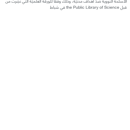
الأسلحة النووية ضدّ أهداف مدنيّة، وذلك وفقًا للورقة العلميّة التي نُشِرت من
قبل the Public Library of Science في شباط