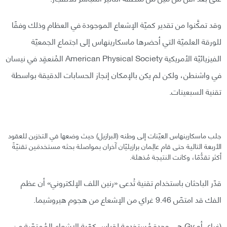
وقد تمكَّنوا من تقدير كميّة الإشعاع الموجودة في العظام وذلك وفقًا
للورقة العلميّة التي أحضرها ماسكارينهاس إلى اجتماع الجمعيّة
الفيزيائيّة الأمريكية American Physical Society المُنعقِد في نيسان
في واشنطن، ولكن لم يكن بالإمكان إنجاز الحسابات الدقيقة بواسطة
تقنية السبعينات.
جلب ماسكارينهاس العيّنات إلى وطنه (البرازيل) حيث وضعها في التخزين للعقود
الأربعة التالية حتى قام عالِمان برازيليّان آخران بمواصلة بحثه مستخدمَين تقنيّةً
أكثر تقدُّمًا، وكانت النتيجة مُذهلة.
قدّر الباحثان باستخدام تقنية تُدعى «رنين اللف الإلكتروني» أن عظم
الفك قد امتصّ 9.46 غراي من الإشعاع من هجوم هيروشيما.
(غراي أو Gy هي وحدة مُستخدمة لقياس كمّية الإشعاع المُمتصّة من