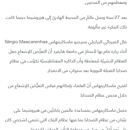
ومعظمهم من المدنيين.
بعد 27 سنة وصل عالمٌ من المحيط الهادئ إلى هيروشيما حينما كانت
تلك الفكرة غير مألوفة.
قال الفيزيائي البرازيلي سيرجيو ماسكارينهاس Sérgio Mascarenhas
أثناء زيارة قام بها لأستاذٍ في جامعة هارفرد أنّ التعرُّض للإشعاع جعل
العظام البشريّة مُمغنَطة وأن الذاكرة المغناطيسيّة تكوّنت في عظام
ضحايا القنبلة النووية بعد سنواتٍ من الانفجار.
اقترح ماسكارينهاس أنّ العلماء بإمكانهم قياس التعرُّض للإشعاع من
خلال فحص عظام الضحايا.
حصل ماسكارينهاس بمساعدة عالمين يابانيَّين في هيروشيما على
عيّناتٍ من عظام الضحايا بما فيها عظام الفك التي تنتمي لشخصٍ كان
على بُعد أقلّ من ميل من منطقة التأثير المباشر للانفجار.