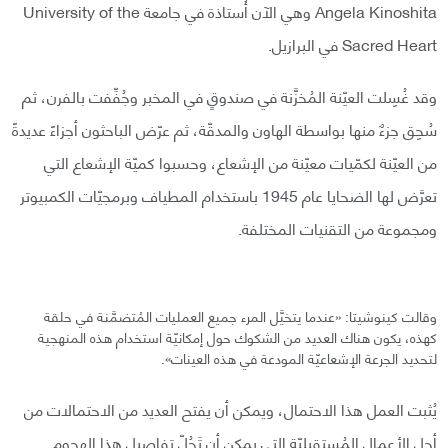
Angela Kinoshita وهي الآن أُستاذة في جامعة University of the
Sacred Heart في البرازيل.
وقد غُسِلت العيّنة المُخزَّنة في صندوقٍ في المخبر وجُفِّفت بالفرن، ثم
سُحِق جزءٌ منها بواسطة الهاون والمدقّة، ثم عرّض الباحثون أجزاءً عديدةً
من العيّنة لكمّيات معيّنة من الإشعاع، وحسبوا كميّة الإشعاع التي
تعرَّض لها الضحايا عام 1945 باستخدام المطياف وبرمجيّات الكمبيوتر
ومجموعة من التقنيات المختلفة.
وقالت كينوشيتا: «عندما يتخيَّل المرء جميع العمليات المُتضمَّنة في حلقة
كهذه، يكون هناك العديد من الشكوك حول إمكانيّة استخدام هذه المنهجية
لتحديد الجرعة الإشعاعيّة المودعة في هذه العينات».
يُثبت العمل هذا الاحتمال، ويمكن أن يفتح العديد من الاحتمالات من
أجل الأعمال المُستقبليّة التي يمكن أن تَحُلّ تفاصيل هذا الهجوم