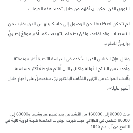
النووي الذي يمكن أن يُفهَم من خلال تحديد هذه الجرعات.
لم تتمكن The Post من الوصول إلى ماسكارينهاس الذي يقترب من
التسعينات وقد تقاعد، ولكنّ بحثَه لم ينتهِ بعد، كما أخبر موقعٌ إخباريٌّ
برازيليٌّ للعلوم.
وقال: «إنّ القياس الذي استُخدم في الدراسة الأخيرة أكثر موثوقيّة
وأحدث من النتائج الأوليّة ولكنني الآن أُقيّم منهجيّةً أكثر حساسية
بآلاف المرات من الرّنين اللفّاف الإلكترونيّ، سنحصلُ على أخبارٍ خلال
أشهرَ قليلة».
مات 90000 إلى 166000 من الأشخاص بعد تفجير هيروشيما و60000 إلى
80000 شخص في ناغازاكي حيث فجرت الولايات المتحدة قنبلةً نوويّةً ثانيةً في
التاسع من آب عام 1945.