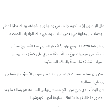
قال الباحثون إنّ نتائجهم جاءت في وقتها وإنّها مُهمّة، وذلك نظرًا لخطرِ
الهجمات الإرهابية في بعض البلدان بما في ذلك الولايات المتحدة.
وقال بافا Baffa لموقعٍ برازيليٍّ لأخبار العلوم هذا الأسبوع: «تخيَّل
شخصًا في نيويورك يزرعُ قنبلةً عاديّةً تحتوي على كميّةٍ صغيرةٍ من
المواد المُشعّة مُلتصقةً بالمادّة المتفجّرة».
يمكن أن تساعد تقنيات كهذه في تحديد مَن تعرّض للتَّسرُّب الإشعاعيّ
ويحتاج للمعالجة.
كان البحثُ الذي خرج من نتائج ماسكارينهاس السابقة هو رسالة ما بعد
الدكتوراه لطالبة بافا Baffa السابقة أنجيلا كينوشيتا