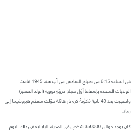
في الساعة 6:15 من صباح السادس من آب سنة 1945 قامت
الولايات المتحدة بإسقاط أوّل قنبلةٍ حربيّةٍ نووية (الولد الصغير)،
وانفجرت بعد 43 ثانية مُكوِّنةً كرة نار هائلة حوّلت معظم هيروشيما إلى
رماد.
كان يوجد حوالي 350000 شخصٍ في المدينة اليابانية في ذاك اليوم