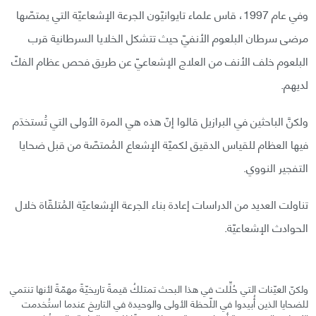
وفي عام 1997، قاس علماء تايوانيّون الجرعة الإشعاعيّة التي يمتصّها
مرضى سرطان البلعوم الأنفيّ حيث تتشكل الخلايا السرطانية قرب
البلعوم خلف الأنف من العلاج الإشعاعيّ عن طريق فحص عظام الفكّ
لديهم.
ولكنَّ الباحثين في البرازيل قالوا إنّ هذه هي المرة الأولى التي تُستخدَم
فيها العظام للقياس الدقيق لكميّة الإشعاع المُمتصّة من قبل ضحايا
التفجير النووي.
تناولت العديد من الدراسات إعادة بناء الجرعة الإشعاعيّة المُتلقّاة خلال
الحوادث الإشعاعيّة.
ولكنّ العيّنات التي حُلِّلت في هذا البحث تمتلكُ قيمةً تاريخيّةً مهمّةً لأنها تنتمي
للضحايا الذين أُبيدوا في اللّحظة الأولى والوحيدة في التاريخ عندما استُخدمت