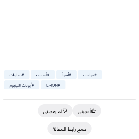
#
هواتف
#
أسوأ
#
أضعف
#
بطاريات
#
LI-ION
#
أيونات الليثيوم
أعجبني
لم يعجبني
نسخ رابط المقالة