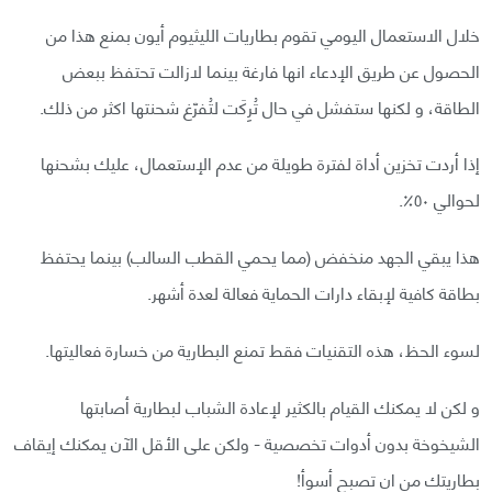
خلال الاستعمال اليومي تقوم بطاريات الليثيوم أيون بمنع هذا من
الحصول عن طريق الإدعاء انها فارغة بينما لازالت تحتفظ ببعض
الطاقة، و لكنها ستفشل في حال تُرِكَت لتُفرّغ شحنتها اكثر من ذلك.
إذا أردت تخزين أداة لفترة طويلة من عدم الإستعمال، عليك بشحنها
لحوالي ٥٠٪.
هذا يبقي الجهد منخفض (مما يحمي القطب السالب) بينما يحتفظ
بطاقة كافية لإبقاء دارات الحماية فعالة لعدة أشهر.
لسوء الحظ، هذه التقنيات فقط تمنع البطارية من خسارة فعاليتها.
و لكن لا يمكنك القيام بالكثير لإعادة الشباب لبطارية أصابتها
الشيخوخة بدون أدوات تخصصية - ولكن على الأقل الآن يمكنك إيقاف
بطاريتك من ان تصبح أسوأ!