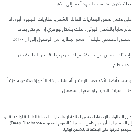
١٠٠٪ تكون قد رفعت الجهد أيضا إلى حدّه.
على عكس بعض البطاريات القابلة للشحن، بطاريات الليثيوم أيون لا
تتأثر سلباً بالشحن الجزئي، لذلك بشكل جوهري إن لم تكن بحاجة
الشحن الإضافي عليك أن تمنع البطارية من الوصول إلى ال ١٠٠٪.
بإبقائك الشحن بين ٢٠-٨٠٪ فإنك تقوم بإطالة عمر البطارية قدر
المستطاع.
و عليك أيضا الأخذ بعين الإعتبار أنّه عليك إبقاء الأجهزة مشحونة جزئياً
خلال فترات التخزين او عدم الإستعمال.
على البطاريات الإحتفاظ ببعض الطاقة لإبقاء دارات الحماية الداخلية لها فعالة، و
إن السماح لها بأن تفرغ كامل شحنتها ( التفريغ العميق - Deep Discharge)
سيدمر قدرتها على الإحتفاظ بالشحن نهائياً.