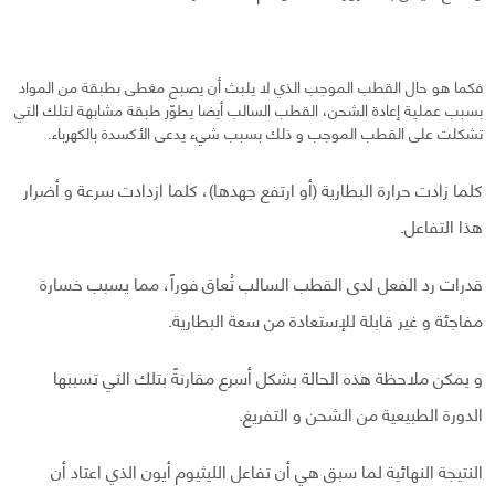
فكما هو حال القطب الموجب الذي لا يلبث أن يصبح مغطى بطبقة من المواد
بسبب عملية إعادة الشحن، القطب السالب أيضا يطوّر طبقة مشابهة لتلك التي
تشكلت على القطب الموجب و ذلك بسبب شيء يدعى الأكسدة بالكهرباء.
كلما زادت حرارة البطارية (أو ارتفع جهدها)، كلما ازدادت سرعة و أضرار
هذا التفاعل.
قدرات رد الفعل لدى القطب السالب تُعاق فوراً، مما يسبب خسارة
مفاجئة و غير قابلة للإستعادة من سعة البطارية.
و يمكن ملاحظة هذه الحالة بشكل أسرع مقارنةً بتلك التي تسببها
الدورة الطبيعية من الشحن و التفريغ.
النتيجة النهائية لما سبق هي أن تفاعل الليثيوم أيون الذي اعتاد أن