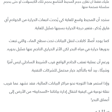
عليك فقط أن تقارن حجم المحيط الشاسع بحجم تلك الكبسولات أو حتى بحجم
سلسلة ضخمة منها.
ستجد أن المحيط واسع للغاية كي يُحدث انبعاث الحرارة من الخوادم أي
فارق يُذكر، فتغير درجة الحرارة بسببها ضئيل للغاية.
كما يوجد أصلًا كابلات لنقل البيانات تحت سطح الماء، والتي تبعث
بدورها حرارة في مياه البحر لكن الأثر الحراري الناجم عنها ضئيل بدوره.
ورغم أن عملية تعقب الخادم الواقع قرب الشريط الساحلي ليس أمرًا
وشيكًا، بيد أنه بالتأكيد خيار محتمل للشركات التقنية.
وإذا استمر هذا التوجه نحو مراكز البيانات المائية، فقد نشهد عما قريب
نقلة نوعية في كيفية انتقال إدارة بياناتنا «السحابية» من الأرض إلى
أعماق البحر!