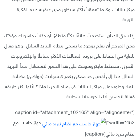
مركز بيانات، وكلما تعمقتَ أكثر سيظهر مدى عبقرية هذه الفكرة
الثورية.
إذا سبق لك أن استخدمتَ هاتفًا ذكيًّا متطوّرًا أو حدّثتَ حاسوبك مؤخرًا،
فمن المرجح أن تعلم بوجود ما يسمى بنظام التبريد السائل، وهو فعال
للغاية في الحفاظ على برودة المعالجات الأكثر نشاطًا والإلكترونيات
الأخرى، فتخطط مايكروسوفت على هذا النسق لاستغلال مبدأ التبريد
السائل هذا إلى أقصى حد ممكن بغمر كبسولات (حواضن) مضادة
للماء وحاوية على مراكز البيانات في مياه البحر، لماذا؟ لأنها أكثر طريقة
فعالة لتحسين أداء الحوسبة السحابية.
[caption id="attachment_102165" align="aligncenter"
width="452"]
جهاز حاسب مع
نظام تبريد مائي[/caption]