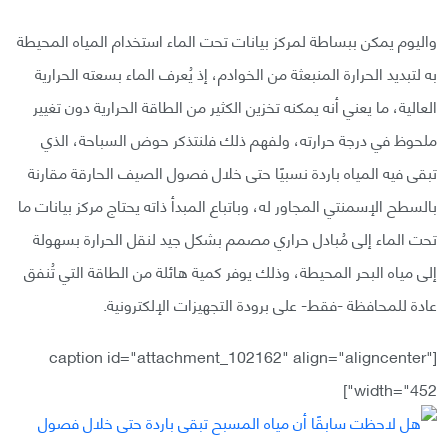
واليوم يمكن ببساطة لمركز بيانات تحت الماء استخدام المياه المحيطة
به لتبديد الحرارة المنبعثة من الخوادم، إذ يُعرف الماء بسعته الحرارية
العالية، ما يعني أنه يمكنه تخزين الكثير من الطاقة الحرارية دون تغيير
ملحوظ في درجة حرارته، ولفهم ذلك فلنتذكر حوض السباحة، الذي
تبقى فيه المياه باردة نسبيًا حتى خلال فصول الصيف الحارقة مقارنة
بالسطح الإسمنتي المجاور له، وباتباع المبدأ ذاته يحتاج مركز بيانات ما
تحت الماء إلى مُبادل حراري مصمم بشكل جيد لنقل الحرارة بسهولة
إلى مياه البحر المحيطة، وذلك يوفر كمية هائلة من الطاقة التي تُنفق
عادة للمحافظة -فقط- على برودة التجهيزات الإلكترونية.
[caption id="attachment_102162" align="aligncenter"
width="452"]