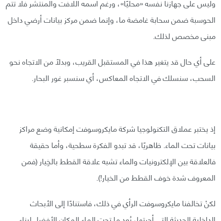
وليس على جهازنا نفسه «محليًا»، ورغم اسمه اللافت والمنتشر فلا تتم
الحوسبة ضمن سحابة غامضة ما، وإنما ضمن مركز بيانات أرضي داخل
مبنى مخصص لذلك.
على أي حال قد يتغير هذا في المستقبل القريب، وبدلًا من الاتجاه نحو
السحب، سنسلك في الاتجاه المعاكس، أي سنسبر غور البحار.
إذ يختبر عملاق التكنولوجيا شركة مايكروسوفت إمكانية وضع مراكز
بيانات تحت الماء. ظاهريًا، قد تبدو الفكرة سطحية، وأما حقيقة
فالعلاقة بين الإلكترونيات والماء تشبه علاقة القطط بالخِيار (فمن
المعروف شدة خوف القطط من الخيار!).
لكنْ تخالفنا مايكروسوفت الرأي في ذلك، فاستنادًا إلى الأبحاث
الداخلية الحديثة التي أجرتها، يُعد ما تحت الماء المكان الأفضل لبناء