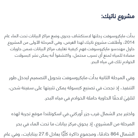
مشروع ناتيك:
بدأت مايكروسوفت رحلتها لاستكشاف جدوى وضع مراكز البيانات تحت الماء عام
2014، وأطلقت مشروع ناتيك لهذا الغرض، وفي المرحلة الأولى من المشروع
حاول مهندسو مايكروسوفت فهم كيفية تغليف مراكز البيانات ضمن حاويات
مضادة للمياه لمنع أي تسرب محتمل، واكتشفوا أنه يمكن نشر كبسولات
الخوادم تلك في مياه البحر.
وفي المرحلة الثانية بدأت مايكروسوفت بتحويل التصميم ليدخل طور
التنفيذ، إذ نجحت في تصنيع كبسولة يمكن تثبيتها على سفينة شحن،
لتلقِيَ لاحقًا الحاوية حاملة الخوادم في مياه البحر.
واختير بحر الشمال قرب جزر أوركني في اسكوتلندا موقع تجربة لهذه
المرحلة من المشروع، إذ يحوي مركز بيانات ما تحت الماء في بحر
الشمال 864 خادمًا، ومجموع ذاكرة كلّيًّا يعادل 27.6 بيتابايت، وفي عام