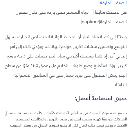
هل لاحظت سابقًا أن مياه المسبح تبقى باردة حتى خلال فصول
الصيف الحارقة[/caption]
ونظرًا إلى كمية مياه البحر أو المحيط الهائلة لامتصاص الحرارة، يسهل
التوسع وتحسين منشآت تخزين خوادم البيانات، ويؤدي ذلك إلى أمر
إيجابي آخر: إذ كلما تعمقت أكثر في مياه البحر حصلت على درجة برودة
كبرى، وإذا استُطيعَ وضع حاويات الخادم على عمق 150 مترًا عن سطح
البحر يمكن الحصول على تبريد ممتاز حتى في المناطق الاستوائية
الدافئة.
جدوى اقتصادية أفضل:
توضع عادة مراكز البيانات في مناطق نائية ذات كثافة سكانية منخفضة، وتفضل
الشركات مواقعًا كهذه بسبب انخفاض قيمة الأرض والتكاليف التشغيلية
اللاحقة، ورغم توفير ذلك المال لكن لا يخلو نموذج العمل من بعض العيوب.