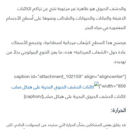
والحشف الحيوي هو ظاهرة غير مرغوبة تنتج عن تراكم الكائنات
الدقيقة والنباتات والحيوانات والطحالب ونموها على أسطح الأجسام
المغمورة في مياه البحر.
فيصبح هذا السطح كشِعاب مرجانية اصطناعية، وتتجمع الأسماك
عادة حول «الشعاب المرجانية» هذه، ما يعزز التنوع البيولوجي بدلًا من
تهديده.
[caption id="attachment_102159" align="aligncenter"
width="856"]
كائنات الحشف الحيوي البحرية على هيكل صلب[/caption]
الحرارة:
قد يقلق بعض المشككين بشأن الحرارة التي ستبدد من كبسولات الخادم، لكن