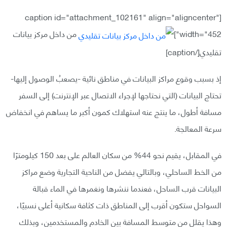
[caption id="attachment_102161" align="aligncenter"
width="452"]
من داخل مركز بيانات
تقليدي[/caption]
إذ بسبب وقوع مراكز البيانات في مناطق نائية -يصعبُ الوصول إليها-
تحتاج البيانات (التي نحتاجها لإجراء الاتصال عبر الإنترنت) إلى السفر
مسافة أطول، ما ينتج عنه استهلاك كمون أكبر ما يساهم في انخفاض
سرعة المعالجة.
في المقابل، يقيم نحو 44% من سكان العالم على بعد 150 كيلومترًا
من الخط الساحلي، وبالتالي يفضل من الناحية التجارية وضع مراكز
البيانات قرب الساحل، فعندما ننشرها ونغمرها في الماء قبالة
السواحل ستكون أقرب إلى المناطق ذات كثافة سكانية أعلى نسبيًا،
وهذا يقلل من متوسط المسافة بين الخادم والمستخدمين، وبذلك