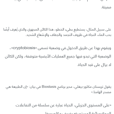
مميتة.
على سبيل المثال، يستطيع بطيء الخطو، هذا الكائن المجهري والذي يُعرف أيضًا
بدب الماء، النجاة في ظروف التجمد والجفاف والإشعاع الشديد.
ويقوم بهذا عن طريق الدخول في وضعية تسمى «cryptobiosis»،
الوضعية التي تبدو فيها جميع العمليات الأيضية متوقفة، ولكن الكائن
لا يزال على قيد الحياة.
يقول تريستان مكلور-بيغلي، مدير برنامج Biostasis في بيان: «إن الطبيعة هي
مصدر الهامنا.»
«على المستوى الجزيئي، الحياة عبارة عن سلسلة من التفاعلات
البيوكيميائية المستمرة» يضيف مكلور-بيغلي.