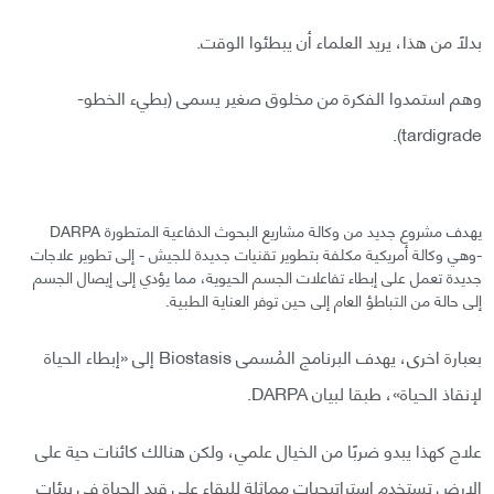
بدلًا من هذا، يريد العلماء أن يبطئوا الوقت.
وهم استمدوا الفكرة من مخلوق صغير يسمى (بطيء الخطو-
tardigrade).
يهدف مشروع جديد من وكالة مشاريع البحوث الدفاعية المتطورة DARPA
-وهي وكالة أمريكية مكلفة بتطوير تقنيات جديدة للجيش - إلى تطوير علاجات
جديدة تعمل على إبطاء تفاعلات الجسم الحيوية، مما يؤدي إلى إيصال الجسم
إلى حالة من التباطؤ العام إلى حين توفر العناية الطبية.
بعبارة اخرى، يهدف البرنامج المُسمى Biostasis إلى «إبطاء الحياة
لإنقاذ الحياة»، طبقا لبيان DARPA.
علاج كهذا يبدو ضربًا من الخيال علمي، ولكن هنالك كائنات حية على
الارض تستخدم استراتيجيات مماثلة للبقاء على قيد الحياة في بيئات