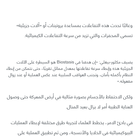
وغالبًا تحدث هذه التفاعلات بمساعدة بروتينات أو «آلات جزيئية»
تسمى المحفزات والتي تزيد من سرعة التفاعلات الكيميائية.
يضيف مكلور-بيغلي: «إن هدفنا في Biostasis هو السيطرة على الآلات
الجزيئية هذه وإبطاء سرعة تفاعلاتها بمعدل مماثل تقريبًا، حتى نتمكن من إبطاء
النظام بأكمله بأمان، وتجنب العواقب السلبية عند عكس العملية أو عند زوال
مفعوله.»
ولكن الاحتفاظ بالأجسام بصورة مثالية في أرض المعركة حتى وصول
العناية الطبية أمر لا يزال بعيد المنال.
في بادئ الامر، يخطط العلماء لتجربة طرق مختلفة لإبطاء العمليات
البيوكيميائية في الخلايا والأنسجة، ومن ثم تطبيق العملية على