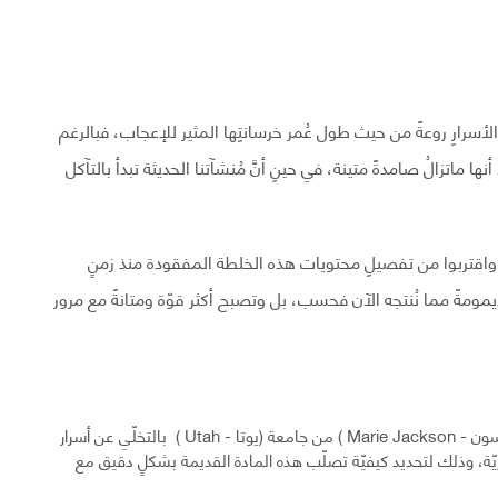
ثر الأسرارِ روعةً من حيث طول عُمر خرسانتِها المثير للإعجاب، فبالرغم
ها ماتزالُ صامدةً متينة، في حينِ أنَّ مُنشآتنا الحديثة تبدأ بالتآكل
، واقتربوا من تفصيلِ محتويات هذه الخلطة المفقودة منذ زمنٍ
يمومةً مما نُنتجه الآن فحسب، بل وتصبح أكثر قوّة ومتانةً مع مرور
وقد قام الباحثون بقيادة البروفسورة الجيولوجيّة ( ماري جاكسون - Marie Jackson ) من جامعة (يوتا - Utah ) بالتخلّي عن أسرار
يّة، وذلك لتحديد كيفيّة تصلّب هذه المادة القديمة بشكلٍ دقيق مع