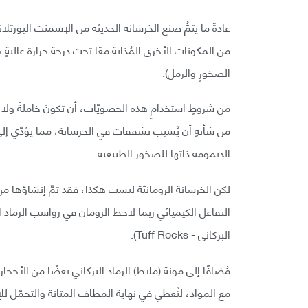
عادةً ما يتمُّ صنع الخرسانة الحديثة من الإسمنت البورت
من المكونات الأخرى المُذابة معًا تحت درجة حرارة عاليةٍ ج
الصخورِ والرمل).
من شروطِ استخدامِ هذه الحصويّات، أن تكونَ خاملةً ولا تت
من شأنهِ أن يُسبب تشققات في الخرسانة، مما يؤدّي إلى 
الديمومةَ ذاتها للصخور الطبيعية.
لكن الخرسانة الرومانيّة ليست هكذا، فقد تمَّ إنشاؤها من 
التفاعل الكيميائي ربما لاحظ الرومان في رواسب الرماد ال
البركاني - Tuff Rocks).
مُضافًا إلى مونة (ملاط) الرماد البركاني بعضًا من الأحجار ا
مع المواد، لتُعطي في نهاية المطاف المتانة والتحمّل للإ