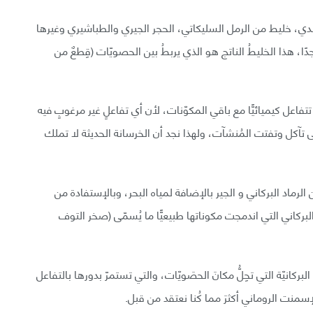
لاندي، خليط من الرمل السليكاتي، الحجر الجيري والطباشيري وغيرها
دًا، هذا الخليطُ الناتج هو الذي يربطُ بين الحصويّات (قِطعٌ من
فاعل كيميائيًّا مع باقي المكوّنات، لأن أي تفاعلٍ غير مرغوبٍ فيه
تآكل وتفتت المُنشآت، ولهذا نجد أن الخرسانة الحديثة لا تملك
الرماد البركاني و الجير بالإضافة لمياه البحر، وبالإستفادة من
بركاني التي اندمجت مكوناتها طبيعيًّا ما يُسمّى (صخر التوف
لبركانيّة التي تحِلُّ مكانَ الحصَويّات، والتي تستمرّ بدورها بالتفاعل
سمنت الروماني أكثرَ مما كُنا نعتقد من قبل.