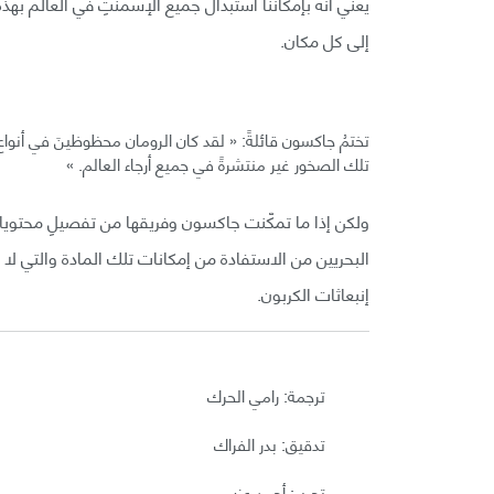
يعني أنّه بإمكاننا استبدال جميع الإسمنتِ في العالم بهذه ا
إلى كل مكان.
تختمُ جاكسون قائلةً: « لقد كان الرومان محظوظينَ في أنواع 
تلك الصخور غير منتشرةً في جميع أرجاء العالم. »
ولكن إذا ما تمكّنت جاكسون وفريقها من تفصيلِ محتويات 
البحريين من الاستفادة من إمكانات تلك المادة والتي لا 
إنبعاثات الكربون.
ترجمة: رامي الحرك
تدقيق: بدر الفراك
تحرير: أحمد عزب