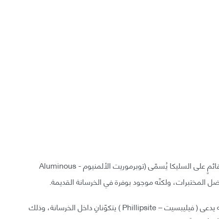
كانت جاكسون مهتمةً بشكلٍ خاص بوجودِ معدنٍ صلبٍ قائمٍ على السليكا يُسمّى (توبرموريت الألمنيوم - Aluminous
وكما اتضح، فإنَ توبرموريت الألمنيوم ومعدنًا آخر مشابه يدعى ( فيليبسيت – Phillipsite ) يتكوّنانِ داخل الخرسانة، وذلك