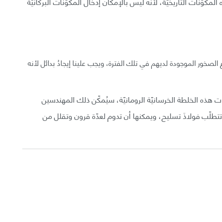
لمكوّنات التاريخيّة، لأنه ليس بالإمكان إدخال المكوّنات البركانيّة
الصخور الموجودة لديهم في تلك الفترة، ويجب علينا إيجادُ بدائل لأنه
هذه الخلطة الخرسانيّة الرومانيّة، سيُمكّن ذلك المهندسين
تتطلّب فولاذَ تسليح، ويمكنها أن تدوم لعدّة قرون وتقلل من