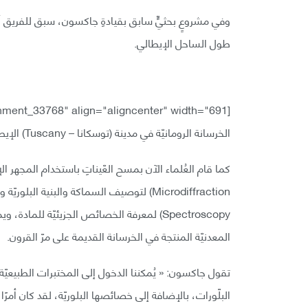
وفي مشروعٍ بحثيٍّ سابق بقيادةِ جاكسون، سبق للفريق أن ج
طول الساحل الإيطالي.
[caption id="attachment_33768" align="aligncenter" width="691"]
الخرسانة الرومانيّة في مدينة (توسكانا – Tuscany) الإيطاليّة[/caption]
Spectroscopy) لمعرفة الخصائص الجزيئيّة للما
المعدنيّة المنتجة في الخرسانة القديمة على مرّ القرون.
تقول جاكسون: « يُمكننا الدخول إلى المختبرات الطبيعيّ
البلّورات، بالإضافة إلى خصائصها البلوريّة، لقد كان أمرًا مث