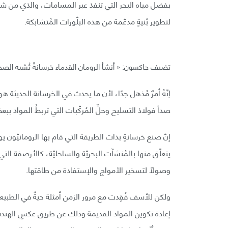
بفضل مياه البحر التي تنفذ عبر المسامات، والذي من شأنهِ أ
لتطوير بُنيةٍ مدعّمة من هذه البلّورات المُتشابكة.
تضيف جاكسون: « أنشأ الرومان القدماء خرسانةً تُشبه الصخور،
إنّهُ أمرٌ مُذهل جدًا، لأن ما يحدث في الخرسانة الحديثة ه
صدأ فولاذ التسليح وحلِّ المُركّبات التي تربطُ المواد بب
إنَّ صنع خرسانةٍ بذات الطريقة التي قام بها الرومانيّون يوم
يتعلّق منها بالمُنشآت البحريّة والساحليّة، كالأرصفة ا
وصولًا لتسخير الأمواج والإستفادة من طاقتها.
ولكن للأسف فُقِدت مع مرور الزمن أمثلة حيةٌ في الطبيع
إعادة نكوين المواد القديمة وذلك عن طريق عكسِ الهندسة