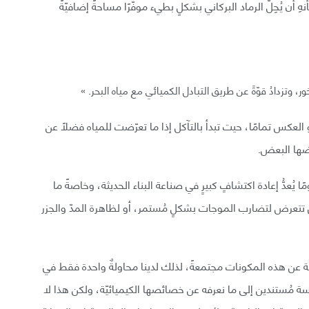
ن يُحِلَّ الرماد البركاني بشكلٍ بطيء موفّرًا مساحةً إضافيّةً
 وتزدادُ قوّةً عن طريق التبادل الكميائي مع مياه البحر. »
و العكس تمامًا، حيت تبدأ بالتآكل إذا ما تعرّضت للمياه فضلًا عن
عضها البعض.
ًا يُعدُّ إعادة اكتشافٍ كبيرٍ في صناعة البناء الحديثة، وخاصةً ما
لتي تتعرض لتضارب الموجات بشكلٍ مُستمر، أو لظاهرة المدّ والجزر
ة عن هذه المكونات مجتمعةً، لذلك لدينا محاولةٌ واحدة فقط في
 مُستندين إلى ما نعرفه عن خصائصها الكيميائيّة، ولكن هذا لا