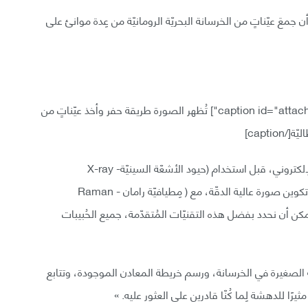
معَ عيّناتٍ من الخرسانة البحريّة الرومانيّة من عِدة موانئ على
تُظهر الصورة طريقة حفر وأخذ عيّناتٍ من
كما قام العُلماء الآن بمسح العّيناتِ باستخدام المجهر الإلكتروني، قبل استخدام (حيود الأشعّة السينيّة- X-ray
Microdiffraction) لتوصيف السماكة والبنية البلوريّة وتكوين صورة عالية الدقّة، مع ( مِطيافيّة رامان - Raman
دة، ويمكن أن نحدد بفضل هذه التقنيّات المُتقدّمة، جميع الحُبيبات
ة الصغيرة في الخرسانة، ورسم خريطة المعادن الموجودة، وتتابع
يرًا للدهشة لِما كُنّا قادرين على العثور عليه. »