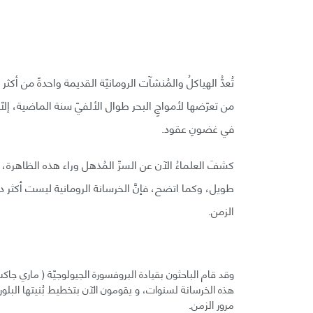
تُعدُّ الهياكلُ والمُنشآت الرومانيّة القديمة واحدةً من أك
من تعرّضها لأمواجِ البحر طوال الألفيّ سنة الماضية، إلّا أن
في غضونِ عقود.
كشفَ العلماءُ الآن عن السرِّ المُذهل وراء هذه الظاهرة
طويل، وكما اتضح، فإنَّ الخرسانة الرومانية ليست أكثر د
الزمن.
هذه الخرسانة لسنوات، و يقومون الآن بتخطيط بُنيتها البلور
مرور الزمن.