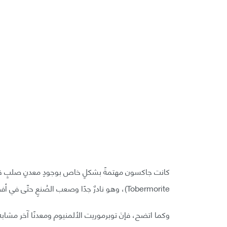
Tobermorite)، وهو نادرٌ جدًا وصعب الصُنعِ حتّى في أفضل المختبرات، ولكنّه موجود بوفرة في الخرسانة القديمة.