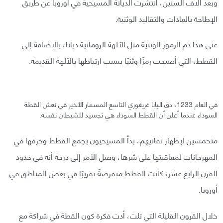
وبعد آلاف السنين، انتشرت الديانة المسيحية في أوروبا عن طريق
الإطاحة بالعادات والتقاليد الوثنية.
عنى هذا ذم الرموز الوثنية مثل الآلهة الرومانية ديانا، بالإضافة إلى
القطط، التي أصبحت رمزًا وثنيًا بسبب ارتباطها بالآلهة القديمة.
في العام 1233، دق البابا غريغوري التاسع المسمار الأخير في نعش القطة
السوداء عندما أعلن أن القطط السوداء هي تجسيد للشيطان نفسه.
متحمسين لإظهار تفانيهم، بدأ المسيحيون بجمع القطط وحرقها في
المهرجانات لمعاقبتها على شرها، وصل الأمر إلى درجة أنه في حدود
القرن الرابع عشر، كانت القطط منقرضةً تقريبًا في بعض المناطق في
أوروبا.
خلال القرون القليلة التي تلت، أدت فكرة كون القطة في شراكة مع