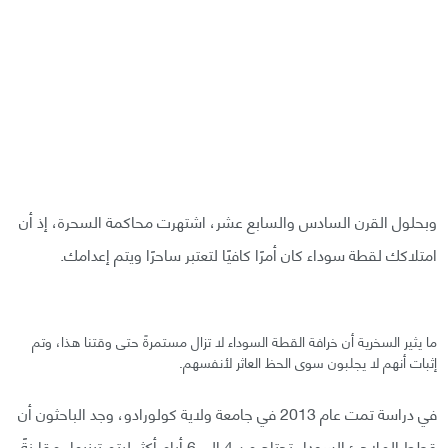
وبحلول القرن السادس والسابع عشر، اشتهرت محاكمة السحرة، إذ أن
امتلاكك لقطة سوداء كان أمرًا كافيًا لتعتبر ساحرًا ويتم إعدامك.
ما يثير السخرية أن خرافة القطة السوداء لا تزال مستمرةً حتى وقتنا هذا، وتم
إثبات أنهم لا يجلبون سوى الحظ العاثر لأنفسهم.
في دراسة تمت عام 2013 في جامعة ولاية كولورادو، وجد الباحثون أن
قطط الملاجئ السوداء تحتاج من 4 إلى 6 أيام أكثر ليتم تبنيها، مقارنةً