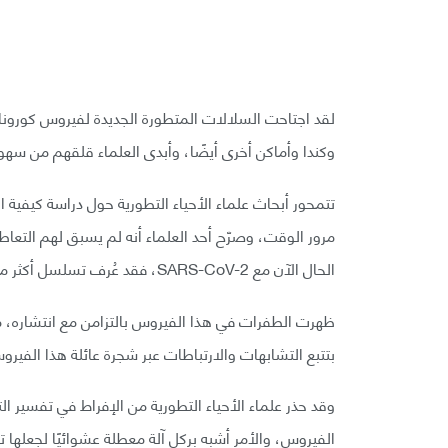
لقد اجتاحت السلالات المتطورة الجديدة لفيروس كورونا 
وكندا وأماكن أخرى أيضًا، وأبدى العلماء قلقهم من سهو
تتمحور أبحاث علماء الأحياء التطورية حول دراسة كيفية 
مرور الوقت، وصرّح أحد العلماء أنه لم يسبق لهم التعا
الحال الآن مع SARS-CoV-2، فقد عُرف تسلسل أكثر من 380,000 جينوم للفيروس في العام الماضي.
ظهرت الطفرات في هذا الفيروس بالتزامن مع انتشاره، 
بتتبع التشابهات والارتباطات عبر شجرة عائلة هذا الفيرو
وقد حذر علماء الأحياء التطورية من الإفراط في تفسير 
الفيروس، والأمر أشبه بركل آلة معطلة عشوائيًا لجعلها ت