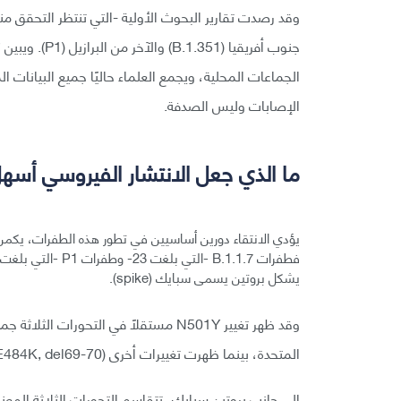
وقد رصدت تقارير البحوث الأولية -التي تنتظر التحقق م
جنوب أفريقيا (
الجماعات المحلية، ويجمع العلماء حاليًا جميع البيانات ال
الإصابات وليس الصدفة.
ما الذي جعل الانتشار الفيروسي أسه
يؤدي الانتقاء دورين أساسيين في تطور هذه الطفرات، يكمن أ
يشكل بروتين يسمى سبايك (spike).
وقد ظهر تغيير N501Y مستقلًا في التحو
المتحدة، بينما ظهرت تغييرات أخرى (E484K, del69-70) في اثنين منها.