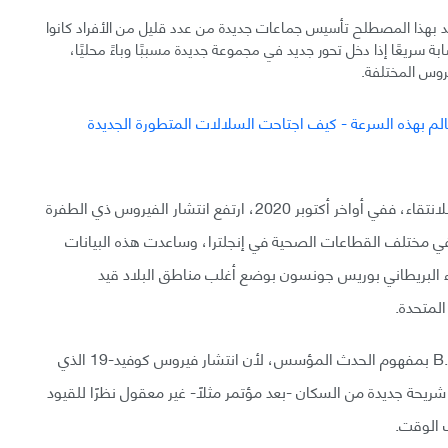
 بهذا المصطلح تأسيس جماعات جديدة من عدد قليل من الأفراد كانوا
بة سريعًا إذا دخل تحور جديد في مجموعة جديدة مسببًا وباءً محليًا،
روس المختلفة.
لكن B.1.1.7 تعد حالةً استثنائيةً، إذ تظهر دليلًا قويًا جدًا للانتقاء، ففي أواخر أكتوبر 2020، ارتفع انتشار الفيروس ذي الطفرة
بوعيًا في مختلف القطاعات الصحية في إنجلترا، وساعدت هذه البيانات
في إقناع رئيس الوزراء البريطاني بوريس جونسون بوضع أغلب مناطق البلاد قيد
لمتحدة.
ولا يمكن تفسير الارتفاع الملحوظ لفيروس طفرة B.1.1.7 بمفهوم الحدث المؤسس، لأن انتشار فيروس كوفيد-19 الذي
ريحة جديدة من السكان -بعد مؤتمر مثلًا- غير معقول نظرًا للقيود
 الوقت.