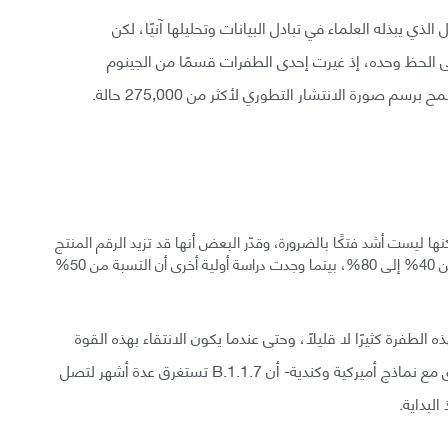
يد-19 بفضل الجهد الهائل الذي يبذله العلماء في تبادل البيانات وتحليلها آنيًا، لكن
ى الحظ وحده، إذ غيرت إحدى الطفرات قسمًا من الجينوم
B. قد تكون أكثر انتشارًا لكنها ليست أشد فتكًا بالضرورة، وقدّر البعض أنها قد تزيد الرقم المنتج
(عدد الحالات الجديدة التي يسببها شخص مصاب) بنسبة من 40% إلى 80%، بينما وجدت دراسة أولية أخرى أن النسبة من 50%
ه الطفرة كثيرًا لا قليلًا، وحتى عندما يكون الانتقاء بهذه القوة
فالتطور ليس فوريًا، إذ تشير النماذج الرياضية -التي تتفق مع نماذج أميركية وكندية- أن B.1.1.7 تستغرق عدة أشهر لتصل
لبداية.