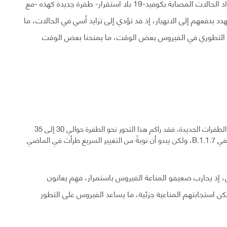
في العديد من البلدان -كالولايات المتحدة وكندا حيث تزداد الحالات المصابة بكوفيد-19 بلا استقرار- طفرة جديدة كهذه -مع
ة انتقال العدوى بمقدار من 40% إلى 80%- تهدد بدفعهم إلى الانهيار، إذ قد تؤدي إلى تزايد أسي في الحالات، ما
ير التطوري في الفيروس بعض الوقت، ما يمنحنا بعض الوقت
تفاجأ الباحثون بأن فيروس B.1.1.7 يحمل عددًا ملحوظًا من الطفرات الجديدة، فقد راكم هذا التحور نحو الطفرة حوالي 30 إلى 35
تغييرًا في السنة الماضية، ولا تتشكل الطفرات بمعدلٍ عالٍ في B.1.1.7، ولكن يبدو أن نوبةً من التغيير السريع طرأت في الماضي
ذ يحارب ضعيفو المناعة الفيروس باستمرار، فهم يعانون
ن استجابتهم المناعية جزئية، ما يساعد الفيروس على التطور