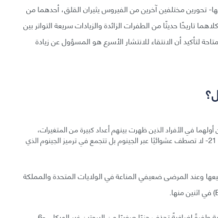
نها- تحورين مختلفين آخرين من الفيروس يثيران القلق، أحدهما من
B.1.351) والآخر من البرازيل (P1). ويبين كلاهما تاريخًا حديثًا من الطفرات الزائدة والزيادات سريعة التواتر بين
متاحة لتأكيد أن الانتقاء للانتشار الأسرع هو المسؤول عن زيادة
ل؟
ولهما في الأفراد الذين ظهرت بينهم أعداد كبيرة من المتغيرات،
فطفرات B.1.1.7 -التي بلغت 23- وطفرات P1 -التي بلغت 21- لا تصطف عشوائيًا عبر الجينوم بل تتجمع في ترميز الجينوم الذي
رات الثلاثة جميعها وعند المرضى ضعيفي المناعة في الولايات المتحدة والمملكة
إلى جانب بروتين سبايك، تتقاسم التحورات الثلاثة المعنية طفرةً إضافيةً تحذف جزءًا صغيرًا من البروتين غير الهيكلي -6