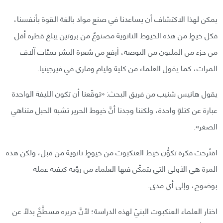
يمكن لهذا الاكتشاف أن يساعدنا في صنع مواد بالغة القوة بأنفسنا،
فكل خيطٍ من هذه الخيوط النانوية مصنوعٌ من بروتين يبلغ قطره أقل
من جزء من المليون من البوصة، أرفع من شعرة البشر بمئات آلاف
المرات، كما يقول العلماء من كلية وليام وماري في فيرجينيا.
يقول هانيس شنيب من فريق البحث: «توقّعنا أن تكون الليفة الواحدة
عبارة عن كتلةٍ واحدة، ولكننا وجدنا أنَّ خيوط الحرير تشبه الحبل متناهي
الصغر».
اقتُرحت فكرة تكوُّن خيط العنكبوت من خيوطٍ نانوية من قبل، ولكن هذه
المرة هي الأولى التي يتمكّن فيها العلماء من رؤية كيفية عمله
بوضوح، وإلى أي مدى.
اختار العلماء العنكبوت البنيّ لهذه الدراسة؛ لأنَّ حريره مسطَّحٌ بدلًا عن