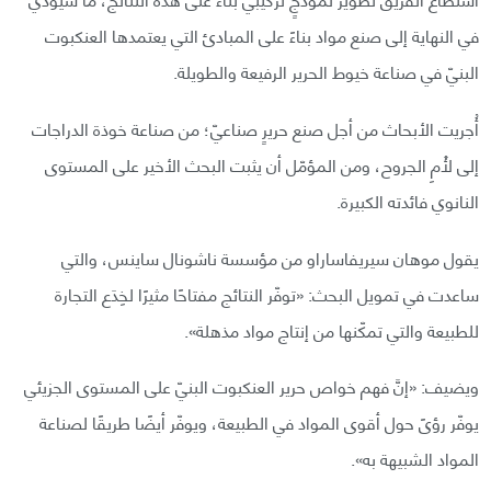
في النهاية إلى صنع مواد بناءً على المبادئ التي يعتمدها العنكبوت
البنيّ في صناعة خيوط الحرير الرفيعة والطويلة.
أُجريت الأبحاث من أجل صنع حريرٍ صناعيّ؛ من صناعة خوذة الدراجات
إلى لَأْمِ الجروح، ومن المؤمّل أن يثبت البحث الأخير على المستوى
النانوي فائدته الكبيرة.
يقول موهان سيريفاساراو من مؤسسة ناشونال ساينس، والتي
ساعدت في تمويل البحث: «توفّر النتائج مفتاحًا مثيرًا لخِدَع التجارة
للطبيعة والتي تمكّنها من إنتاج مواد مذهلة».
ويضيف: «إنَّ فهم خواص حرير العنكبوت البنيّ على المستوى الجزيئي
يوفّر رؤىً حول أقوى المواد في الطبيعة، ويوفّر أيضًا طريقًا لصناعة
المواد الشبيهة به».