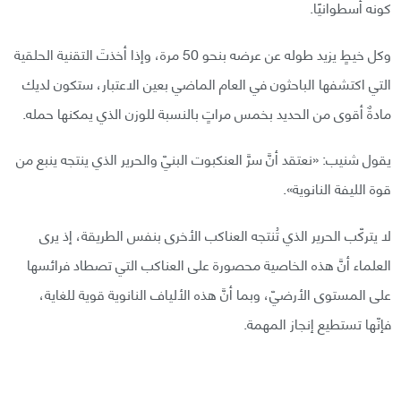
كونه أسطوانيًا.
وكل خيطٍ يزيد طوله عن عرضه بنحو 50 مرة، وإذا أخذتَ التقنية الحلقية
التي اكتشفها الباحثون في العام الماضي بعين الاعتبار، ستكون لديك
مادةٌ أقوى من الحديد بخمس مراتٍ بالنسبة للوزن الذي يمكنها حمله.
يقول شنيب: «نعتقد أنَّ سرَّ العنكبوت البنيّ والحرير الذي ينتجه ينبع من
قوة الليفة النانوية».
لا يتركّب الحرير الذي تُنتجه العناكب الأخرى بنفس الطريقة، إذ يرى
العلماء أنَّ هذه الخاصية محصورة على العناكب التي تصطاد فرائسها
على المستوى الأرضيّ، وبما أنَّ هذه الألياف النانوية قوية للغاية،
فإنّها تستطيع إنجاز المهمة.