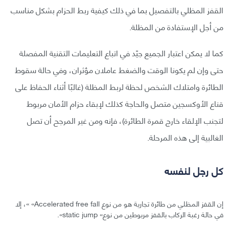
القفز المظلي بالتفصيل بما في ذلك كيفية ربط الحزام بشكل مناسب
من أجل الإستفادة من المظلة.
كما لا يمكن اعتبار الجميع جيّد في اتباع التعليمات التقنية المفصلة
حتى وإن لم يكونا الوقت والضغط عاملان مؤثران، وفي حالة سقوط
الطائرة وامتلاك الشخص لحظة لربط المظلة (غالبًا أثناء الحفاظ على
قناع الأوكسجين متصل والحاجة كذلك لإبقاء حزام الأمان مربوط
لتجنب الإلقاء خارج قمرة الطائرة)، فإنه ومن غير المرجح أن تصل
الغالبية إلى هذه المرحلة.
كل رجل لنفسه
إن القفز المظلي من طائرة تجارية هو من نوع Accelerated free fall» »، إلا
في حالة رغبة الركاب بالقفز مربوطين من نوع» static jump».