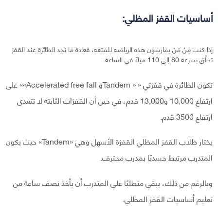
أساسيات القفز المظلي:
إذا كنت مِنْ مَنْ يمارسون هذه الرياضة للمتعة، فعادة ما تجد الطائرة عند القفز
تحلّق بسرعة 80 إلى 110 ميلًا في الساعة.
تكون الطائرة في قفزتي « « Tandemو Accelerated free fall»» على
ارتفاع 10,000 و13,000 قدم، في حين أن القفزات الثابتة لا تتعدى
ارتفاع 3500 قدم.
يختار طلاب القفز المظلي القفزة الأسهل وهي «Tandem» حيث يكون
المتدرب مرتبط جسديًا بمدرب محترف.
وبالرغم من ذلك، يبقى متطلبًا على المتدرب أن يأخذ نصف ساعة من
تعليم أساسيات القفز المظلي.