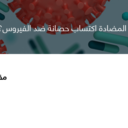
م المضادة اكتساب حصانة ضد الفيروس؟
مق