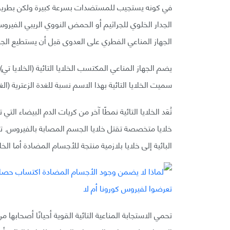
في كونه يستجيب للمستضدات بسرعة كبيرة ولكن بطريقة 
الجدار الخلوي للجراثيم أو الحمض النووي الريبي الفي
الجهاز المناعي الفطري على العدوى قبل أن يستطيع الج
يضم الجهاز المناعي المكتسب الخلايا التائية (الخلايا تي) 
سميت الخلايا التائية بهذا الاسم نسبة للغدة الزعترية (الغ
تُعَد الخلايا التائية نمطًا آخر من كريات الدم البيضاء التي 
خلايا متخصصة تقتل خلايا الجسم المصابة بالفيروس. تختلف 
البائية إلى خلايا بلازمية منتجة للأجسام المضادة أما الخل
تحمي الاستجابة المناعية التائية القوية أحيانًا أصحابه