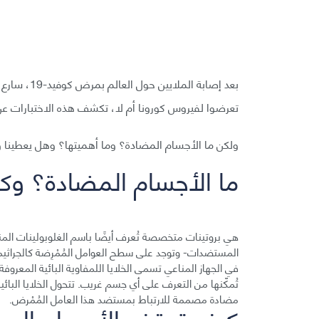
بعد إصابة ال
تعرضوا لفيروس كورونا أم لا، تكشف هذه الاختبارات ع
ولكن ما الأجسام المضادة؟ وما أهميتها؟ وهل يعطينا 
ما الأجسام المضادة؟ وك
هي بروتينات متخصصة تُعرف أيضًا باسم الغلوبولينات المن
المستضدات- وتوجد على سطح العوامل المُمْرِضة كالجراثي
في الجهاز المناعي تسمى الخلايا اللمفاوية البائية المعروفة
تُمكّنها من التعرف على أي جسم غريب. تتحول الخلايا البائية
مضادة مصممة للارتباط بمستضد هذا العامل المُمْرض.
كيف توقف الأجسام المض