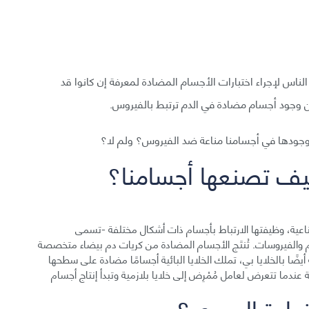
ملايين حول العالم بمرض كوفيد-19، سارع الناس لإجراء اختبارات الأجسام المضادة لمعرفة إن كانوا قد
ن وجود أجسام مضادة في الدم ترتبط بالفيروس.
وجودها في أجسامنا مناعة ضد الفيروس؟ ولم لا؟
يف تصنعها أجسامنا؟
اعية، وظيفتها الارتباط بأجسام ذات أشكال مختلفة -تسمى
م والفيروسات. تُنتَج الأجسام المضادة من كريات دم بيضاء متخصصة
 أيضًا بالخلايا بي، تملك الخلايا البائية أجسامًا مضادة على سطحها
 عندما تتعرض لعامل مُمْرِض إلى خلايا بلازمية وتبدأ إنتاج أجسام
ادة العدوى؟