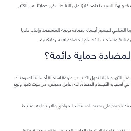
- ولهذا السبب نعتمد كثيرًا على اللقاحات في حمايتنا من الكثير
نا المناعي لتصنيع أجسام مضادة نوعية للمستضد وإنتاج خلايا
ثانية وتستجيب الأجسام المضادة له بسرعة كبيرة.
لمضادة حماية دائمة؟
ل الآن، وما زلنا نجهل الكثير عن طريقة استجابة أجسامنا له، وهناك
 في استجابة الأجسام المضادة لأي عامل ممرض، من حيث كمية ونوع
رة جيدة على تحديد المستضد الموافق والارتباط به، فترتبط
بنفس فاعلية الارتباط بالعامل الممرض وتؤمن حماية جزئية