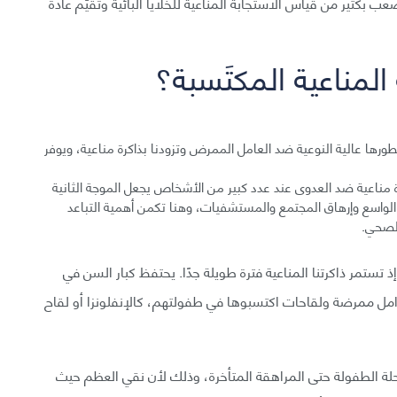
ب بكثير من قياس الاستجابة المناعية للخلايا البائية وتُقيَّم عادة
 المناعية المكتَسبة؟
تطورها عالية النوعية ضد العامل الممرض وتزودنا بذاكرة مناعية، ويوفر
ة مناعية ضد العدوى عند عدد كبير من الأشخاص يجعل الموجة الثانية
واسع وإرهاق المجتمع والمستشفيات، وهنا تكمن أهمية التباعد
الصحي.
ذ تستمر ذاكرتنا المناعية فترة طويلة جدًا. يحتفظ كبار السن في
وامل ممرضة ولقاحات اكتسبوها في طفولتهم، كالإنفلونزا أو لقاح
رحلة الطفولة حتى المراهقة المتأخرة، وذلك لأن نقي العظم حيث