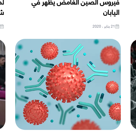
فيروس الصين الغامض يظهر في
لم
اليابان
شر
21 يناير ، 2020