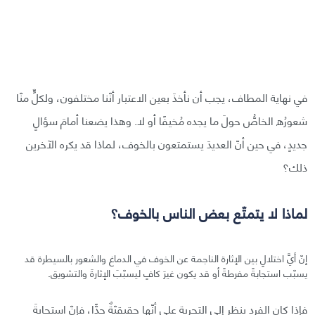
في نهاية المطاف، يجب أن نأخذَ بعين الاعتبار أنّنا مختلفون، ولكلٍّ منّا
شعورُه الخاصُّ حولَ ما يجده مُخيفًا أو لا. وهذا يضعنا أمامَ سؤالٍ
جديدٍ، في حين أنّ العديدَ يستمتعون بالخوف، لماذا قد يكره الآخرين
ذلك؟
لماذا لا يتمتّع بعض الناس بالخوف؟
إنّ أيَّ اختلالٍ بين الإثارة الناجمة عن الخوف في الدماغ والشعور بالسيطرة قد
يسبّب استجابةً مفرطةً أو قد يكون غيرَ كافٍ ليسبّبَ الإثارةَ والتشويق.
فإذا كان الفرد ينظر إلى التجربة على أنّها حقيقيّةٌ جدًّا، فإنّ استجابةَ