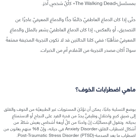
بمسلسل«The Walking Dead» كأيّ شخصٍ آخرَ.
حتّى إذا كان الدماغ العاطفيّ خائفًا جدًّا والدماغ المعرفيّ عاجزًا عن
التصديق، أو بالعكس، إذا كان الدماغ العاطفيّ يشعر بالملل والدماغ
المعرفيّ متأهّبًا؛ ففي كلتا الحالتين قد لا تكون التجربة المخيفة ممتعةً
سواءٌ أكان مصدر التجربة من الأفلام أم من الخبرات.
ماهي اضطرابات الخوف؟
بوضع التسلية جانبًا، يمكن أن تؤدّيَ المستويات غير الطبيعيّة من الخوف والقلق
إلى ضيقٍ كبيرٍ واختلالٍ وظيفيٍّ يحدّ من قدرة الفرد على النجاح أو الاستمتاع
بحياته. وتقول الإحصائيّات إنّ واحدًا من كلّ أربعة أشخاصٍ يعيش شكلًا من
أشكال اضطراب القلق-Anxiety Disorder في حياته، وإنّ 8% منهم يعانون من
اضطراب ما بعد الصدمة-Post-Traumatic Stress Disorder (PTSD).