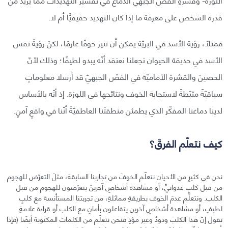
قدرة الشخص على معرفة ما إذا كان التهديد حقيقيًّا أم لا.
فمثلًا، رؤية الأسد في البريّة يمكن أن تثيرَ خوفًا عارمًا، لكنّ رؤيةَ نفس
الأسد في حديقة الحيوان تجعلنا نعتقد أنّه يبدو لطيفًا؛ وذلك لأنّ
الحصينَ والقشرةَ الأماميّةَ في الفصّ الجبهيّ قد أرسلا معلوماتٍ
سياقيّةً مثبّطةً لاستجابة الخوف ونتائجها في اللوزة. إذ أنّه بالأساس
لدينا دماغنا المفكّر الذي يطمئن منطقتَنا العاطفيّةَ أنّنا في واقعٍ آمنٍ.
كيف نتعلّم الفرقَ؟
نحن في كثيرٍ من الأحيان نتعلّم الخوفَ من تجاربنا السابقة، مثلَ التعرّض للهجوم
من قبل كلبٍ عدوانيٍّ، أو مشاهدة أشخاصٍ آخرينَ يتعرّضون للهجوم من قبل
الكلب. ونتعلّم عدمَ الخوف بطريقةٍ مماثلةٍ، من تجربتنا المستأنسة مع كلبٍ
لطيفٍ، أو مشاهدة أشخاصٍ آخرين يتفاعلون بأمانٍ مع الكلب أو قراءة علامةٍ
تقول إنّ هذا الكلبَ ودودٌ وغير مؤذٍ فنحن نتعلّم من الكلمات المكتوبة أيضًا (فإذا