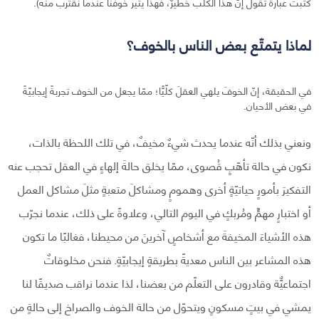
كُتبت عبارةٌ تقول إنّ هذا الكلبَ خطيرٌ، فهذا يثير خوفَنا عندما نقترب منه).
لماذا يتمتّع بعض الناس بالخوف؟
في الحقيقة، إنّ الخوفَ يلهي العقلَ كلّيًّا؛ ممّا يجعل من الخوف تجربةً إيجابيّةً
في بعض الأحيان.
ونعني بذلك أنّه عندما يحدث شيءٌ مخيفٌ، في تلك اللحظة بالذات،
نكون في حالة تأهّبٍ قُصوى، ممّا يخلق حالةَ إلهاءٍ في العقل تحجب عنه
التفكيرَ بأمورٍ حياتيّةٍ أخرى وهمومٍ ومشاكلَ متعبةٍ مثلَ مشاكل العمل
أو اختبارٍ مهمٍّ ومُربكٍ في اليوم التالي، وعلاوةً على ذلك، عندما نجرّب
هذه الأشياءَ المخيفةَ مع أشخاصٍ آخرينَ من محيطنا، فغالبًا ما تكون
هذه المشاعر بين الناس معديةً بطريقةٍ إيجابيّةٍ. فنحن مخلوقاتٌ
اجتماعيٌّة وقادرون على التعلّم من بعضنا، لذا عندما نراقب صديقًا لنا
يمشي في بيتٍ مسكونٍ ويتحوّل من حالة الخوف والصراخ إلى حالةٍ من