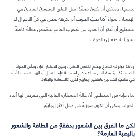
لمسها، ويمكن أن يكونَ معقّدًا مثل القلق الوجوديّ الغريزيّ في
الإنسان. سواءٌ أكنا نحبّ الخوفَ أم نكرهه فنحن في كلّ الأحوال لا
نستطيع أن نُنكرَ أنّ العديدَ من شعوب العالم تخصّص عطلةً كاملةً
سنويًّا للاحتفال بالخوف.
وبأخذ مراوغة الدماغ وعلم النفس البشريّ بعين الاعتبار، فإنّ بعضَ الموادّ
الكيميائيّة الرئيسة التي تساهم في استجابة «إما القتال أو الهرب» تنخرط أيضًا
في حالاتٍ انفعاليّةٍ عاطفيّةٍ إيجابيّةٍ أخرى كالسعادة والإثارة.
لذا، فإنّه من المنطقيّ أنّ حالةَ الاستثارة العالية التي نتعرّض لها أثناءَ
الخوف يمكن أن تكونَ مجرّبةً في حقلٍ أكثرَ إيجابيّةٍ.
لكن ما الفرق بين الشعور بدفقةٍ من الطاقة والشعور
بالرهبة العارمة؟