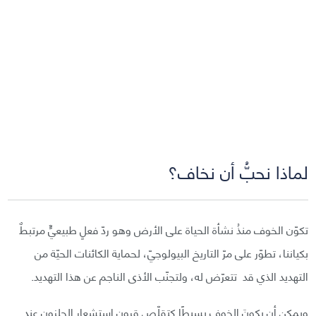
لماذا نحبُّ أن نخاف؟
تكوّن الخوف منذُ نشأة الحياة على الأرض وهو ردّ فعلٍ طبيعيٍّ مرتبطٌ
بكياننا، تطوّر على مرّ التاريخ البيولوجيّ، لحماية الكائنات الحيّة من
التهديد الذي قد تتعرّض له، ولتجنّب الأذى الناجم عن هذا التهديد.
ويمكن أن يكونَ الخوف بسيطًا كتقلّص قرون استشعار الحلزون عند