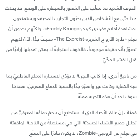
الخوف الشديد قد تتغلّب على الشعور بالسيطرة على الوضع. قد يحدث
هذا حتّى مع الأشخاص الذين يحبّون التجاربَ المخيفةَ ويستمتعون
بمشاهدة أفلام «فريدي كريجرFreddy Krueger»، ولكنّهم يجدون أنّ
فيلمَ «طارد الأرواح الشريرة-The Exorcist» مخيفٌ جدًّا، لأنّ لديهم
تصوّرٌ بأنّه حقيقةٌ موجودةٌ، فالخوف استجابةٌ لا يمكن تعديلها إراديًّا من
قبل القشر المخّيّ.
من ناحيةٍ أخرى، إذا كانتِ التجربة لا تؤدّي لاستثارة الدماغ العاطفيّ بما
فيه الكفاية وكانت غيرَ واقعيّةٍ جدًّا بالنسبة للدماغ المعرفيّ، فعندها
سوف نجد أنّ هذه التجربةَ مملّةً.
فمثلًا، إنّ عالمَ الأحياء الذي لا يستطيع أن يلجمَ دماغَه المعرفيَّ من
تحليل جميع الأشياء الجسديّة التي هي مستحيلةٌ من الناحية الواقعيّة
في فيلمٍ عن الزومبي-Zombie، لا يكون قادرًا على التمتّع