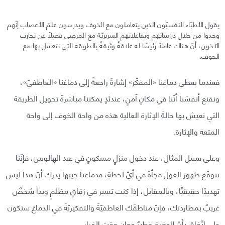
يقول الأطبّاء النفسيّون الذين يتعاملون مع الخوف ويدرسون علمَ الأعصاب إنّهم
وجدوا من خلال دراساتهم وتفاعلاتهم السريريّة مع المرضى فضلًا عن تجارب
الآخرين، أنّ هناك عاملًا رئيسًا له علاقةٌ وثيقةٌ بالطريقة التي نتعامل بها مع
الخوف.
فعندما يعطي دماغنا «المفكّر» إشارةً راجعةً إلى دماغنا «العاطفيّ»،
ونقنع أنفسَنا أنّنا في مكانٍ آمنٍ، عندئذٍ يمكننا مباشرةً تحويل الطريقة
التي نعيش بها حالةَ الإثارة العالية هذه من واحة الخوف إلى واحة
المتعة والإثارة.
وعلى سبيل المثال، عندَ دخول منزلٍ مسكونٍ في عيد الهالويين، فإنّنا
نتوقّع ظهورَ الغول فجأةً في أيّ لحظةٍ، فدماغنا حينها يدرك أنّ هذا ليس
تهديدًا حقيقيًّا، وبالمقابل، إذا كنت تسير في زقاقٍ مظلمٍ وبدأ شخصٌ
غريبٌ بمطاردتك، فإنّ مناطقَك العاطفيّةَ والتفكيريّةَ في الدماغ ستكون
على اتّفاقٍ بأنّ الوضعَ خطيرٌ وحان وقت الفرار.