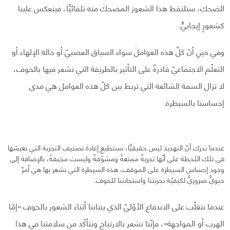
الضحك، سنلتقط هذا الشعورَ المضحكَ منه تلقائيًّا، فينعكس علينا
كشعورٍ إيجابيٍّ.
وفي حينِ أنّ كلَّ هذه العواملَ سواء السياق العصبيّ أو حالة الإلهاء أو
التعلّم الاجتماعيّ قادرةٌ على التأثير بالطريقة التي نشعر فيها بالخوف،
لا تزال السمة الشائعة التي تربط بين كلّ هذه العوامل هي مدى
إحساسنا بالسيطرة.
عندما ندرك أنّ التهديدَ ليس حقيقيًّا، نستطيع إعادةَ تصنيف التجربة التي نعيشها
في تلك اللحظة على أنّها تجربةٌ ممتعةٌ ومشوّقةٌ وليست مخيفةً، بالإضافة إلى
وجود إحساس السيطرة على الموقف، هذه السيطرة التي نشعر بها هي أمرٌ
حيويٌّ ضروريٌّ لكيفيّة تجربتنا واستجابتنا للخوف.
عندما نتغلّب على الاندفاع الأوّليّ الذي ينتابنا أثناءَ الشعور بالخوف «إمّا
الهرب أو المواجهة»، فإنّنا نشعر بالارتياح ونتأكّد من سلامتنا في هذا