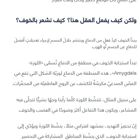
ولكن كيف يفعل العقل هذا؟ كيف نشعر بالخوف؟
يبدأ الخوف كردّ فعلٍ من الدماغ وينتشر خلالَ الجسم لإجراء تعديلاتٍ أفضلَ
للدفاع عن الجسم أو الهرب.
تبدأ استجابة الخوف في منطقةٍ من الدماغ تُسمّى «اللوزة-
Amygdala»، هذه المنطقة من الدماغ لوزيّة الشكل التي تقع في
الفصّ الصدغيّ مكرسّةٌ للكشف عن الروح العاطفيّة من المحفّزات.
على سبيل المثال، تتنشّط اللوزة كلّما رأينا وجهًا بشريًّا تتجلّى فيه
المشاعر، ويكون هذا التفاعل أكثرَ وضوحًا في الغضب والخوف.
إنّ تحفيزَ التهديد، بمشهد افتراسٍ مثلًا، ينشّط اللوزةَ ويؤدّي إلى
استجابة الخوف، الذي ينشّط المناطقَ المشاركةَ في التحضير