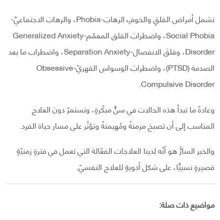
تشمل أمراض القلقِ والخوفِ الرهابَ-Phobia، والرهابَ الاجتماعيَّ-
Social Phobia، واضطرابَ القلق المعمّم-Generalized Anxiety
Disorder، وقلقَ الانفصال-Separation Anxiety، واضطراب ما بعد
الصدمة (PTSD)، واضطرابَ الوسواس القهريّ-Obsessive
Compulsive Disorder.
وعادةً ما تبدأ هذه الحالات في سنٍّ مبكّرةٍ، وتستمرّ دونَ العلاج
المناسب إلى أن تصبحَ مزمنةً ومُهيمنةً وتؤثّر على مسار حياة الفرد.
والخبر السارُّ هو أنّه لدينا العلاجات الفعّالة التي تعمل في فترةٍ زمنيّةٍ
قصيرةٍ نسبيًّا، على شكل أدويةٍ للعلاج النفسيّ.
مواضيع ذات صلة: