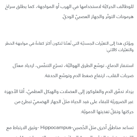
للوظائف الحركيّة لاستخدامها في الهرب أو المواجهة، كما يطلق سراحَ
هرمونات التوتّر والجهاز العصبيّ الوديّ.
ويؤدّي هذا إلى التغيّرات الجسديّة التي تُعدّنا لنكون أكثرَ كفاءةً في مواجهة الخطر
والتغيّرات كالآتي:
استنفار الدماغ، توسّع الطرق الهوائيّة، تسرّع التنفّس، ازدياد معدّل
ضربات القلب، ارتفاع ضغط الدم وتوسّع الحدقة.
يزداد تدفّق الدم والغلوكوز إلى العضلات والهيكل العظميّ، أمّا الأجهزة
غير الضروريّة للبقاء على قيد الحياة مثلَ الجهاز الهضميّ تبطئ من
حركتها وتقلّ تغذيتها الدمويّة.
تساعد مناطقُ أخرى مثلَ الحُصينِ-Hippocampus -وثيق الارتباط مع
اللوزة- وقشرةِ الفصّ الجبهيّ الدماغَ في تفسير التهديدات ممّا يزيد من