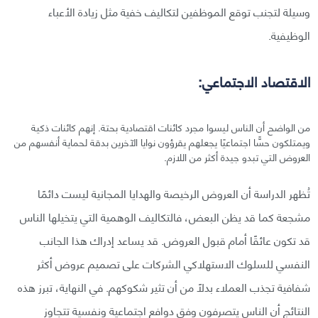
وسيلة لتجنب توقع الموظفين لتكاليف خفية مثل زيادة الأعباء
الوظيفية.
الاقتصاد الاجتماعي:
من الواضح أن الناس ليسوا مجرد كائنات اقتصادية بحتة. إنهم كائنات ذكية
ويمتلكون حسًّا اجتماعيًا يجعلهم يقرؤون نوايا الآخرين بدقة لحماية أنفسهم من
العروض التي تبدو جيدة أكثر من اللازم.
تُظهر الدراسة أن العروض الرخيصة والهدايا المجانية ليست دائمًا
مشجعة كما قد يظن البعض، فالتكاليف الوهمية التي يتخيلها الناس
قد تكون عائقًا أمام قبول العروض. قد يساعد إدراك هذا الجانب
النفسي للسلوك الاستهلاكي الشركات على تصميم عروض أكثر
شفافية تجذب العملاء بدلًا من أن تثير شكوكهم. في النهاية، تبرز هذه
النتائج أن الناس يتصرفون وفق دوافع اجتماعية ونفسية تتجاوز