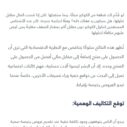
لو قُدِّم لك قطعة من الكوكيز مجانًا، ربما ستقبلها. لكن إذا مُنحت المال مقابل
تناولها، هل سيكون رد فعلك ذاته؟ وفقًا لدراسة جديدة، كان عدد الأشخاص
المستعدين لتناول الكوكيز دون مقابل أكبر بمقدار الضعف مقارنةً بمن عُرض
عليهم مكافأة لتناولها.
تُظهر هذه النتائج سلوكًا يتناقض مع النظرية الاقتصادية التي ترى أن
الحصول على منتج إضافةً إلى مقابل مالي أفضل من الحصول على
المنتج وحده. إلا أن البشر ليسوا آلات حسابية، فهم كائنات اجتماعية
تميل إلى البحث عن دوافع خفية وراء تصرفات الآخرين، خاصةً عندما
تبدو العروض رخيصة بإفراط.
توقع التكاليف الوهمية:
يبدو أن الناس يتوقعون وجود تكلفة خفية عند تقديم عروض رخيصة سخية
وغير عادية. فقد تخيل المشاركون في الدراسة أن الكوكيز المجانية المرفقة