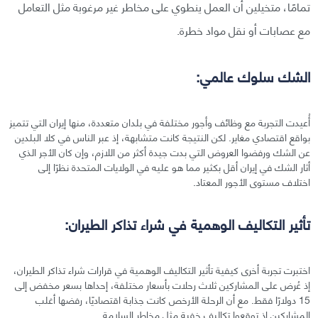
تمامًا، متخيلين أن العمل ينطوي على مخاطر غير مرغوبة مثل التعامل
مع عصابات أو نقل مواد خطرة.
الشك سلوك عالمي:
أُعيدت التجربة مع وظائف وأجور مختلفة في بلدان متعددة، منها إيران التي تتميز
بواقع اقتصادي مغاير. لكن النتيجة كانت متشابهة، إذ عبر الناس في كلا البلدين
عن الشك ورفضوا العروض التي بدت جيدة أكثر من اللازم، وإن كان الأجر الذي
أثار الشك في إيران أقل بكثير مما هو عليه في الولايات المتحدة نظرًا إلى
اختلاف مستوى الأجور المعتاد.
تأثير التكاليف الوهمية في شراء تذاكر الطيران:
اختبرت تجربة أخرى كيفية تأثير التكاليف الوهمية في قرارات شراء تذاكر الطيران،
إذ عُرض على المشاركين ثلاث رحلات بأسعار مختلفة، إحداها بسعر مخفض إلى
15 دولارًا فقط. مع أن الرحلة الأرخص كانت جذابة اقتصاديًا، رفضها أغلب
المشاركين إذ توقعوا تكاليف خفية مثل مخاطر السلامة.