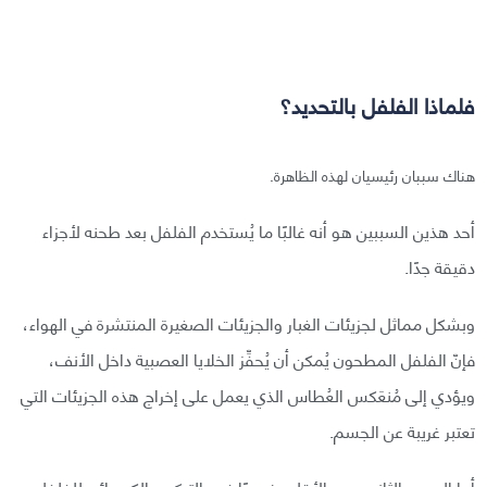
فلماذا الفلفل بالتحديد؟
هناك سببان رئيسيان لهذه الظاهرة.
أحد هذين السببين هو أنه غالبًا ما يُستخدم الفلفل بعد طحنه لأجزاء
دقيقة جدًا.
وبشكل مماثل لجزيئات الغبار والجزيئات الصغيرة المنتشرة في الهواء،
فإنّ الفلفل المطحون يُمكن أن يُحفِّز الخلايا العصبية داخل الأنف،
ويؤدي إلى مُنعَكس العُطاس الذي يعمل على إخراج هذه الجزيئات التي
تعتبر غريبة عن الجسم.
أما السبب الثاني وهو الأقل وضوحًا فهو التركيب الكيميائي للفلفل.