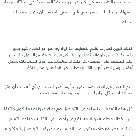
وما يخيف الكاتب بشكل أكبر هو أن عملية "التعميم" هي عمليّة سريعة
وسهلة، وبما أنك تشعر بسهولتها، فمن الصعب أن تكون يقظًا لما
تفعله.
كذلك تلوين العبارات بقلم التخطيط highlighter هو أمر مُشابه، فهو يبدو
بالنسبة للكثيرين طريقة جيّدة للدراسة، لكن في الحقيقة من السهل جدًا تمرير
قلم التخطيط على الصفحة لكنّ ذلك لا يساعدك على تذكّر المعلومات بشكل
أفضل، ومن ناحيةٍ أخرى، الكتابة بخط عريض قد تحسّن مدى التذكّر.
خدع التعديل هي لابعاد نفسك عن المألوف قدر المستطاع، أي أنه يجب أن تغيّر
خط الكتابة، تبدّل ألوان الخلفية، أو تقوم بطباعة ما كتبت..
كل هذه التعديلات تساعد في التواصل مع دماغك وتدفعه ليكون منتبهًا
لأي أخطاء محتملة، وإلا فستقع في أخطاء في الكتابة، فعندما تتعلّم
شيئًا ما بطريقة خاصة يكون من الصعب عليك رؤية التفاصيل المكتوبة