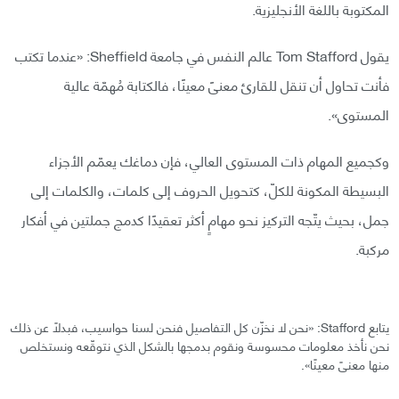
المكتوبة باللغة الأنجليزية.
يقول Tom Stafford عالم النفس في جامعة Sheffield: «عندما تكتب
فأنت تحاول أن تنقل للقارئ معنىً معينًا، فالكتابة مُهمّة عالية
المستوى».
وكجميع المهام ذات المستوى العالي، فإن دماغك يعمّم الأجزاء
البسيطة المكونة للكلّ، كتحويل الحروف إلى كلمات، والكلمات إلى
جمل، بحيث يتّجه التركيز نحو مهامٍ أكثر تعقيدًا كدمج جملتين في أفكار
مركبة.
يتابع Stafford: «نحن لا نخزّن كل التفاصيل فنحن لسنا حواسيب، فبدلًا عن ذلك
نحن نأخذ معلومات محسوسة ونقوم بدمجها بالشكل الذي نتوقّعه ونستخلص
منها معنىً معينًا».