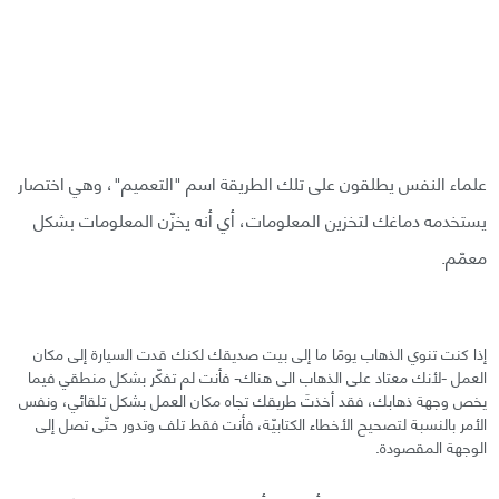
علماء النفس يطلقون على تلك الطريقة اسم "التعميم"، وهي اختصار
يستخدمه دماغك لتخزين المعلومات، أي أنه يخزّن المعلومات بشكل
معمّم.
إذا كنت تنوي الذهاب يومًا ما إلى بيت صديقك لكنك قدت السيارة إلى مكان
العمل -لأنك معتاد على الذهاب الى هناك- فأنت لم تفكّر بشكل منطقي فيما
يخص وجهة ذهابك، فقد أخذتَ طريقك تجاه مكان العمل بشكل تلقائي، ونفس
الأمر بالنسبة لتصحيح الأخطاء الكتابيّة، فأنت فقط تلف وتدور حتّى تصل إلى
الوجهة المقصودة.