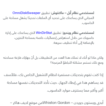
لمستخدمي نظام أبل – ماكنتوش:
تطبيق
OmniDiskSweeper
المجاني الذي يساعدك على تحديد أي الملفات تحديدًا يشغل مساحة على
الحاسوب.
لمستخدمي نظام ويندوز:
تطبيق
WinDirStat
الذي يساعدك على إدارة
حاسوبك من خلال استعراض إحصائيات خاصة بمساحة التخزين،
بالإضافة إلى أداة تنظيف سريعة.
ولكن ماذا لو أنك لا تملك هذا العدد من التطبيقات بل أنّ جهازك فارغة مساحته
ومع ذلك تستمر مشكلة التباطؤ المزعجة؟
إذا كنت تقوم بتحديثات مستمرة لنظام التشغيل الخاص بك، فللأسف
قد يساهم هذا في إبطاء الجهاز، حيث تأخذ التحديثات نفسها مساحة
أكبر وأكبر مما يستنزف موارد الحاسوب.
أبدى ويستون جوردن – Whiston Gordonمن موقع لايف هاكر –