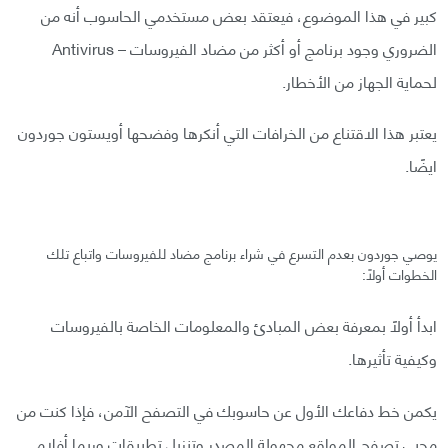
كبير في هذا الموضوع، فيعتقد بعض مستخدمي الحاسوب أنه من
الضروري وجود برنامج أو أكثر من مضاد الفيروسات – Antivirus
لحماية الجهاز من الأخطار.
يعتبر هذا الاقتناع من الخرافات التي أنكرها وفضحها أويستون جوردون
ايضًا.
يوصي جوردون بعدم التسرع في شراء برنامج مضاد للفيروسات واتباع تلك
الخطوات أولًا:
ابدأ أولًا بمعرفة بعض المبادئ والمعلومات الخاصة بالفيروسات
وكيفية تأثيرها.
يكمن خط دفاعك الأول عن حاسوبك في التصفح الآمن، فإذا كنت من
محبي تصفح المواقع مجهولة المصدر وتنزيل تطبيقات وربما أفلام