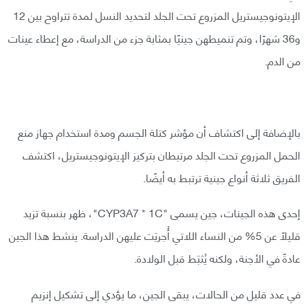
الإيتونوجيستريل المزروع تحت الجلد لتحديد النسل لمدة تتراوح بين 12
و36 شهرًا، وتم تنميطهن جينيًا بمثابة جزء من الدراسة، مع إعطاء عينات
من الدم.
بالإضافة إلى اكتشاف أن مؤشر كتلة الجسم ومدة استخدام جهاز منع
الحمل المزروع تحت الجلد مرتبطان بتركيز الإيتونوجيستريل، اكتشف
الفريق ثلاثة أنواع جينية ترتبط به أيضًا.
إحدى هذه الجينات، جين يسمى "CYP3A7 * 1C"، ظهر بنسبة تزيد
قليلًا عن 5% من النساء اللاتي أُجريَت عليهن الدراسة. ينشط هذا الجين
عادةً في الأجنة، ولكنه يُثبَط قبل الولادة.
في عدد قليل من الحالات، يبقى الجين، ما يؤدي إلى تشكيل إنزيم