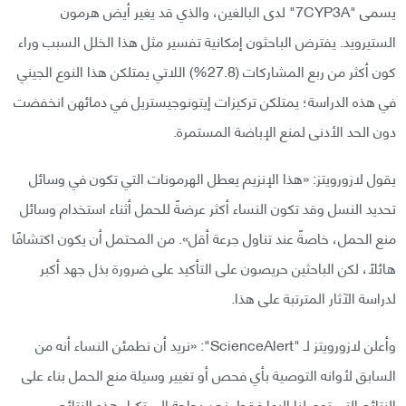
يسمى "7CYP3A" لدى البالغين، والذي قد يغير أيض هرمون
الستيرويد. يفترض الباحثون إمكانية تفسير مثل هذا الخلل السبب وراء
كون أكثر من ربع المشاركات (27.8%) اللاتي يمتلكن هذا النوع الجيني
في هذه الدراسة؛ يمتلكن تركيزات إيتونوجيستريل في دمائهن انخفضت
دون الحد الأدنى لمنع الإباضة المستمرة.
يقول لازورويتز: «هذا الإنزيم يعطل الهرمونات التي تكون في وسائل
تحديد النسل وقد تكون النساء أكثر عرضةً للحمل أثناء استخدام وسائل
منع الحمل، خاصةً عند تناول جرعة أقل». من المحتمل أن يكون اكتشافًا
هائلًا، لكن الباحثين حريصون على التأكيد على ضرورة بذل جهد أكبر
لدراسة الآثار المترتبة على هذا.
وأعلن لازورويتز لـ "ScienceAlert": «نريد أن نطمئن النساء أنه من
السابق لأوانه التوصية بأي فحص أو تغيير وسيلة منع الحمل بناء على
النتائج التي توصلنا إليها فقط. نحن بحاجة إلى تكرار هذه النتائج