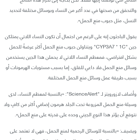
والتحقق من صحتها في عدد أكبر من النساء وبوسائل مختلفة لتحديد
النسل، مثل حبوب منع الحمل».
يقول الباحثون إنه على الرغم من احتمال أن تكون النساء اللاتي يمتلكن
جين "CYP3A7 * 1C" ويتناولن حبوب منع الحمل أكثر عرضةً للحمل
بشكل افتراضي، فمعظم النساء اللاتي لا يحملن هذا الجين يستخدمن
وسائل منع الحمل فلا داعي للقلق، إما بسبب مستويات الهرمونات أو
بسبب طريقة عمل وسائل منع الحمل المختلفة.
وأضاف لازورويتز لـ "ScienceAlert": «بالنسبة لمعظم النساء، لدى
وسيلة منع الحمل المزروعة تحت الجلد هرمون إضافي أكثر من كافٍ ولا
نتوقع أن يؤثر هذا النوع الجيني وحده على قدرته على منع الحمل».
ويضيف: «بالنسبة للوسائل الرحمية لمنع الحمل، فهي لا تعتمد على