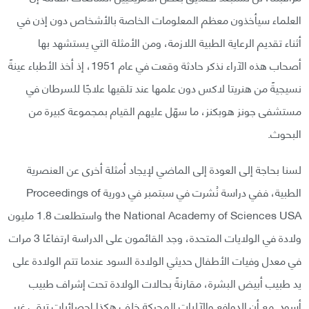
العلماء سيأخذون معظم المعلومات الخاصة بالأشخاص دون إذن في
أثناء تقديم الرعاية الطبية اللازمة، ومن الأمثلة التي يستشهد بها
أصحاب هذه الآراء نذكر حادثة وقعت في عام 1951، إذ أخذ الأطباء عينةً
نسيجيةً من هنريتا لاكس دون علمها عند تلقيها علاجًا للسرطان في
مستشفى جونز هوبكنز، ما سهّل عليهم القيام بمجموعة كبيرة من
البحوث.
لسنا بحاجة إلى العودة إلى الماضي لإيجاد أمثلة أخرى عن العنصرية
الطبية، ففي دراسة نُشرت في سبتمبر في دورية Proceedings of
the National Academy of Sciences USA واستطلعت 1.8 مليون
ولادة في الولايات المتحدة، وجد القائمون على الدراسة ارتفاعًا 3 مرات
في معدل وفيات الأطفال حديثي الولادة السود عندما تتم الولادة على
يد طبيب أبيض البشرة، مقارنةً بحالات الولادة تحت إشراف طبيب
أسود. مع أن الدوافع والآليات المحركة خلف هكذا إحصائيات تبقى غير