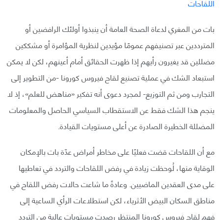
بات من المغري لدعاة الصحة العامة أن ينبذوا أولئك الرافضين أو
المترددين عبر تصنيفهم عمومًا مؤيدين لنظرية المؤامرة أو مشككين
مضللين قد يغيرون رأيهم إذا ظهرت الحقائق أمام أعينهم، لكن لا يمكن
استبعاد الشك في عملية تصنيع لقاح فيروس كورونا -من التطوير إلى
التجارب ومن ثم التوزيع- لمجرد دعوى أنه تفكير «مناهض للعلم»، إذ لا
ينجم هذا الشك فقط عن الاستقطاب السياسي الحاصل والمعلومات
المضللة الخطيرة الصادرة عن أعلى مستويات القيادة.
مع أن اللقاحات قضت فعليًا على مخاطر أمراض عدّة بات بالإمكان
الوقاية منها، لُوحظت زيادة في رفض اللقاحات والتردد في تعاطيها
على مدى العقدين الماضيين. وعادةً ما شاعت حالات رفض اللقاح في
مناطق السكان البيض الأثرياء، لكن استطلاعات الرأي الساعية إلى
فهم لقاح فيروس كورونا المنتظر رصدت مستويات عالية من التردد