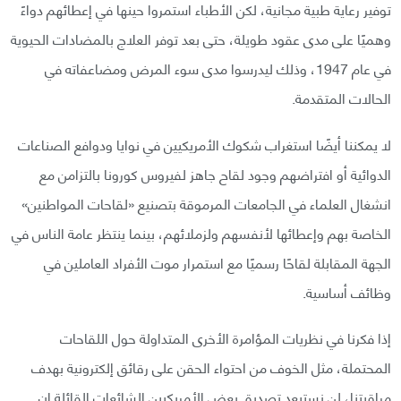
توفير رعاية طبية مجانية، لكن الأطباء استمروا حينها في إعطائهم دواءً
وهميًا على مدى عقود طويلة، حتى بعد توفر العلاج بالمضادات الحيوية
في عام 1947، وذلك ليدرسوا مدى سوء المرض ومضاعفاته في
الحالات المتقدمة.
لا يمكننا أيضًا استغراب شكوك الأمريكيين في نوايا ودوافع الصناعات
الدوائية أو افتراضهم وجود لقاح جاهز لفيروس كورونا بالتزامن مع
انشغال العلماء في الجامعات المرموقة بتصنيع «لقاحات المواطنين»
الخاصة بهم وإعطائها لأنفسهم ولزملائهم، بينما ينتظر عامة الناس في
الجهة المقابلة لقاحًا رسميًا مع استمرار موت الأفراد العاملين في
وظائف أساسية.
إذا فكرنا في نظريات المؤامرة الأخرى المتداولة حول اللقاحات
المحتملة، مثل الخوف من احتواء الحقن على رقائق إلكترونية بهدف
مراقبتنا، لن نستبعد تصديق بعض الأمريكيين الشائعات القائلة إن