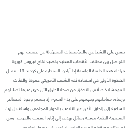
يتعين على الأشخاص والمؤسسات المسؤولة عن تصميم نهج
التواصل بين مختلف الأقطاب المعنية بقضية لقاح فيروس كورونا
مراعاة هذه الخلفية الواسعة إذا أرادوا السيطرة على كوفيد-19؛ تتمثل
الخطوة الأولى في استعادة ثقة الشعب الأمريكي عمومًا والفئات
المهمشة خاصةً في التحقق من صحة الطرق التي جرى عبرها تضليلهم
وإساءة معاملتهم وفهمهم على يد «العلم»، إذ يستمر وجود المصالح
الساعية إلى إلحاق الأذى عبر التلاعب بالحوار المجتمعي واستغلال إرث
العنصرية الطبية بتوجيه رسائل تهدف إلى إثارة الغضب والخوف، ومن
ثم يحتاج مسؤولو الصحة العامة الراغبون في بسط الوضوح