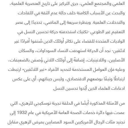
العلمي والمجتمع العلمي، جرى التركيز على تاريخ العنصرية العلمية،
والبحث عن الأسباب الكامنة خلف حالة عدم الثقة في اللقاحات
والتدخلات العلمية. وبنظرة سريعة إلى الماضي، تحديدًا إلى عصر
التعقيم غير الطوعي -تكتيك استخدمته حركة تحسين النسل في
الولايات المتحدة للقضاء على تكاثر أولئك الذين صُنفوا أفرادًا غير
لائقين- نجد أن الحركة استهدفت النساء السوداوات، والسكان
الأصليين، واللاتينيات، إضافةً إلى أولئك اللاتي وُصفن بالضعيفات،
وعليه فإن العوامل المستخدمة لتحديد الأفراد «غير اللائقين» ارتبطت
ارتباطًا وثيقًا بوضعهم الاقتصادي، وليس جيناتهم، أي على عكس
ادعاءات العلماء الذين أيّدوا تحسين النسل.
من الأمثلة المذكورة أيضًا في الحلقة تجربة توسكيجي للزهري، التي
عمدت فيها دائرة خدمات الصحة العامة الأمريكية في عام 1932 إلى
تجنيد مئات الرجال الأمريكيين السود المصابين بمرض الزهري مقابل