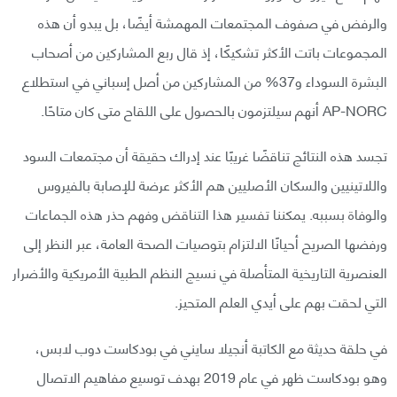
والرفض في صفوف المجتمعات المهمشة أيضًا، بل يبدو أن هذه
المجموعات باتت الأكثر تشكيكًا، إذ قال ربع المشاركين من أصحاب
البشرة السوداء و37% من المشاركين من أصل إسباني في استطلاع
AP-NORC أنهم سيلتزمون بالحصول على اللقاح متى كان متاحًا.
تجسد هذه النتائج تناقضًا غريبًا عند إدراك حقيقة أن مجتمعات السود
واللاتينيين والسكان الأصليين هم الأكثر عرضة للإصابة بالفيروس
والوفاة بسببه. يمكننا تفسير هذا التناقض وفهم حذر هذه الجماعات
ورفضها الصريح أحيانًا الالتزام بتوصيات الصحة العامة، عبر النظر إلى
العنصرية التاريخية المتأصلة في نسيج النظم الطبية الأمريكية والأضرار
التي لحقت بهم على أيدي العلم المتحيز.
في حلقة حديثة مع الكاتبة أنجيلا سايني في بودكاست دوب لابس،
وهو بودكاست ظهر في عام 2019 بهدف توسيع مفاهيم الاتصال