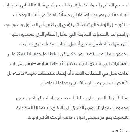
تصميم اللقاح والموافقة عليه، وذلك عبر شرح فعالية اللقاح واختبارات
السلامة التي يمر بها، إضافةً إلى طمأنة العامة في أثناء التوقفات
والفواصل الزمنية الروتينية التي تؤدي إلى تغيير في الجداول والمواعيد،
والاعتراف بالتحديات السابقة التي فشل النظام الذي يعتمدون عليه
الآن فيها، فالتواصل يحقق أفضل النتائج عندما يتحرى مخاوف
الجمهور، بدلاً من التحدث من مكان ذي سلطة منزوعة، لأنه يركز على
المسارات التي نسلكها لتجنب تكرار الأخطاء السابقة –ليس من باب
تدارك عمل في اللحظات الأخيرة أو إعطاء ملاحظات مبهمة فارغة، بل
لأنه جزء أساسي من الرسالة التي يحملها التواصل.
يسلط الوباء الضوء على نقاط الضعف في أنظمتنا والثغرات في
مجموعات مهاراتنا، وفي الطريق إلى اللقاح، لا يمكننا المخاطرة
بالتشبث بحواجز تستثني أفرادًا، خاصة أولئك الأكثر ارتيابًا.
اقرأ أيضًا: