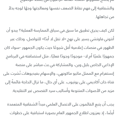
والشفافية إلى فهم نقاط الضعف نفسها ومعالجتها وجهًا لوجه بدلًا
من تجاهلها.
لكن كيف يجري تطبيق ما سبق في سياق الممارسة العملية؟ يبدو أن
أنتوني فاوتشي يسير على نهج «لا تقل لا أبدًا» للتواصل، وذلك عبر
الظهور في منصات إعلامية أقل شيوعًا حيث يكون الجمهور -سواء كان
جمهورًا علميًا أم لا- موجودًا وجودًا فعليًا، مثل استضافته في البرنامج
الإذاعي الخاص بليل وين، والمشاركة في بث مباشر على منصة
إنستغرام مع الممثل ماثيو ماكونهي، والإسهام بفيديوهات نُشرت على
قناة خان أكاديمي على يوتيوب. على أي حال، ما تزال الحاجة قائمةً إلى
مزيد من الأصوات المتنوعة وأساليب سرد القصص غير التقليدية.
يجب أن يتبع القائمون على الاتصال العلمي مبدأ الشفافية المتعمدة
أيضًا، إذ يعززون اطلاع الجمهور العام بصورة استباقية على خطوات