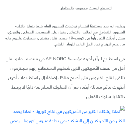
الأسطح ليست محفوفة بالمخاطر.
وعليه، لم يعد مستغرَبًا انقسام توقعات الجمهور العام فيما يتعلق بالآلية
الضرورية للتعامل مع الجائحة والتعافي منها، على الصعيدين الجماعي والفردي،
فحتى أولئك الذين رأوا في كوفيد-19 مصدر قلق حقيقي، سيطرت عليهم حالة
من عدم الارتياح تجاه الحل الواعد للوباء: اللقاح.
في استطلاع للرأي أجرته مؤسسة AP-NORC في منتصف مايو، قال
أقل من نصف الأمريكيين الذين شملهم الاستطلاع إنهم سيلتزمون
بتلقي لقاح الفيروس متى أصبح متاحًا، إضافةً إلى استطلاعات أخرى
أظهرت نتائج مماثلة أيضًا، مع أن السلوك المبلغ عنه ذاتيًا لا يرتبط
دائمًا بالسلوك الفعلي.