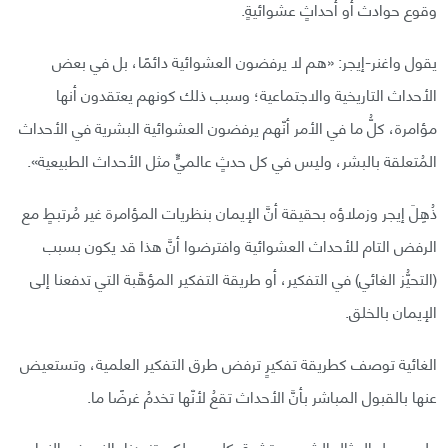
وقوع حوادث أو أحداثٍ عشوائيةٍ.
يقول واغنر-إيجر: «هم لا يرفضون العشوائية دائمًا، بل في بعض
الأحداث التاريخية والاجتماعية؛ وسبب ذلك كونهم يعتقدون أنها
مؤامرة، كلُّ ما في الأمر أنّهم يرفضون العشوائية البشرية في الأحداث
المُتعلقة بالبشر، وليس في كل حدثٍ عالميٍّ مثل الأحداث الطبيعية».
ذُهِلَ إيجر وزملاؤه بحقيقة أنَّ الإيمان بنظريات المؤامرة غير مُرتبطٍ مع
الرفض التام للأحداث العشوائية وافترضوا أنَّ هذا قد يكون بسبب
(التحيُّز الغائي) في التفكير، أو طريقة التفكير المؤهَّبة التي تدفعنا إلى
الإيمان بالخلق.
الغائية توصف كطريقة تفكيرٍ ترفض طرق التفكير العلمية، وتستعيض
عنها بالقبول المباشر بأنَّ الأحداث تقعُ لأنّها تخدمُ غرضًا ما.
على سبيل المثال الشمس تشرق كل يومٍ لكي تزودنا بالنور في النهار،