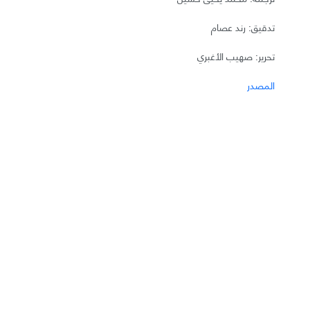
تدقيق: رند عصام
تحرير: صهيب الأغبري
المصدر