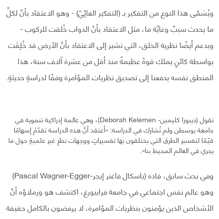
ويُسَمّى هذا النوع من التفكير بـ (التفكير الغائِيّ) - وهو الاعتقاد بأنَّ لكلِّ
ما يحدث سببٌ وغايٌة ما، مثل الاعتقاد بأنَّ الدواب خُلقت للركوب -
ويدعم أيضًا نظرية الخلق، التي تشير إلى الاعتقاد بأنَّ الأرض قد خُلِقَت
بواسطة كائنٍ يملك قوةً عظيمةً منذ أقل من عشرة آلاف سنة، هذا
المنطق نفسه يدفعنا إلى تصديق نظريات المؤامرة وفقًا لدراسةٍ حديثةٍ.
تقول (ديبورا كليمين- Deborah Kelemen)، وهي عالمة إدراكية تنموية في
جامعة بوسطن ولم تُشارك في الدراسة: «أعتقد أنَّ هذه الدراسة تقدّمُ إسهامًا
قيّمًا لتفسير الطرق التي يختلقون بها تفسيراتٍ ووجهات نظرٍ غير علميةٍ حول ما
يجري في العالم المحيط بنا».
وفي بحث سابق، قاده (باسكال فاغنر إيجر-Pascal Wagner-Egger)
وهو عالم نفس اجتماعي في جامعة فرايبورغ، اكتشف هو وزملاؤه أنَّ
الأشخاص الذين يؤمنون بنظريات المؤامرة، لا يرفضون بالكامل حقيقة