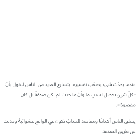
عندما يحدُث شيء يصعُب تفسيره، يتسارع العديد من الناس للقول بأنَّ:
«كلَّ شيءٍ يحصل لسببٍ ما وأنّ ما حدث لم يكن صدفةً بل كان
مقصودًا».
يختلق الناس أهدافًا ومقاصد لأحداثٍ تكون في الواقع عشوائيةً وحدثت
عن طريق الصدفة.