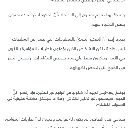
ونتيجة لهذا، فهم يميلون إلى الاعتقاد بأنَّ الحكومات والقادة يخفون
بعض الأشياء عنهم.
يخبرنا إيجر أنَّ التفكير النقديّ بالمعلومات التي تصدر عن السلطات
ليس خاطئًا، لكن الأشخاص الذين يؤمنون بنظريات المؤامرة يبالغون
في الأمر، ويركزون فقط على سرد قصص المؤامرات، رافضين النظر
في الحُجج التي تدحض نظرياتهم.
يوضِّحُ إيجر:«ليس لديهم أيّ شكوكٍ في كونهم غير مُحقِّين، فإذا رفضوا كلَّ
الحجج، سيصبحون غير قابلين للنقاش؛ وهذا ما سيشكل مشكلةً حقيقيةً في
السنوات المُقبلة».
فتنامي هذه الظاهرة قد يكون له عواقب وخيمة؛ لأنَّ نظريات المؤامرة
ترتبط بأمورٍ أكبر مثل رفض اللقاح وإنكار تغيِّرات المناخ.