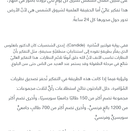
هذا تفكير غائيّ أما الحقيقة العلمية لشروق الشمس هي لأنَّ الأرض
تدور حول محورها كل 24 ساعةً.
ففي رواية فولتيرر السَّاخرة (Candide)، إحدى الشخصيات كان الدكتور بانغلوس
الذي يفكّر بطريقةٍ تقوده إلى استنتاجاتٍ منطقيّةٍ سخيفةٍ، مثل التفكير بأنَّ
النظارات تناسب الأنف لأنَّ الله خلق أنوفًا تلائم النظارات. هذا التفكير الغائيّ
شائع في مرحلة الطفولة وقد يستمر عند العديد من الناس حتى سن البلوغ.
ولرؤية فيما إذا كانت هذه الطريقة في التفكير تُحفز تصديق نظريات
المُؤامرة، حلل الباحثون نتائج استطلاعات رأيٍّ لثلاث مجموعات:
مجموعة تضم أكثر من 150 طالبًا جامعيًا سويسريًا، وأخرى تضم أكثر
من 1200 بالغٍ فرنسيٍّ، وأخرى تضم أكثر من 700 طالبٍ جامعيٍّ
سويسريٍّ وفرنسيٍّ.