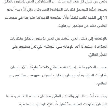
وتبين من خلال كل هذه الدراسات، أنَّ المشاركين الذين يُؤمنون بالخَلق
يميلون أيضًا لتصديق نظريات المؤامرة المعروفة، مثلَ أنَّ رحلة أبولو
11 إلى القمر كانت مُزيفةً وأنَّ الحكومة الأميركية متورطة في هجمات
الحادي عشر من سبتمبر الإرهابية.
بالإضافة إلى ذلك، أبدى الأشخاص الذين يؤمنون بالخلق ونظريات
المؤامرة استعدادًا أكبر للإجابة على الأسئلة التي تدل بوضوحٍ على
التحيُّز الغائيّ.
بحسب الدكتور فاغنر-إيجر: «هذه النتائج كانت مُفاجِئةً، لأنَّ الإيمان
بنظريات المؤامرة أو الإيمان بالخلق يفسران مفهومين مختلفين عن
العالم».
ويضيف أيضًا: «الخلق والتفكير الغائيّ يتعلقان بالعالم الطبيعي، بينما
الإيمان بنظريات المؤامرة مُتَعلق بأحداثٍ تاريخيةٍ واجتماعيةٍ».