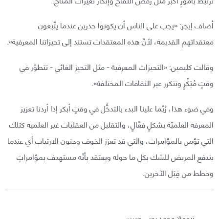
أضاف إيجر: «يجب على الناس أن يكونوا حذرين عندما يتَّبعون
معتقداتهم القديمة، لأنَّ هذه المعتقدات تستند إلى تحيزاتنا المعرفية».
وقالت كليمين: «التحيزات المعرفية - مثل التحيز الغائي - تتطوّر في
وقتٍ مُبَكِّرٍ وتتكرر عبر الثقافات المختلفة».
وفي ضوء هذا، رُبَّما علينا البدء بالتدخُّل في وقتٍ أبكر إذا أردنا تعزيز
المعرفة العلميّة بشكلٍ فعَّالٍ، والتقليل من العقليات غير العلمية كتلك
التي تؤمن بالمؤامرات، والتي قد تعزز الخوف وجنون الارتياب أي عندما
يندفع المريض للشك بكل ما حوله ويعتقد بأنّه مستهدف بمؤامراتٍ
وخطط من قِبَل الآخرين.
ترجمة: محمد يحيى حسين