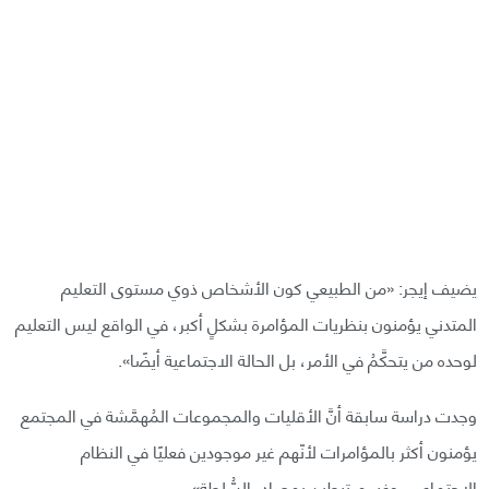
يضيف إيجر: «من الطبيعي كون الأشخاص ذوي مستوى التعليم
المتدني يؤمنون بنظريات المؤامرة بشكلٍ أكبر، في الواقع ليس التعليم
لوحده من يتحكَّمُ في الأمر، بل الحالة الاجتماعية أيضًا».
وجدت دراسة سابقة أنَّ الأقليات والمجموعات المُهمَّشة في المجتمع
يؤمنون أكثر بالمؤامرات لأنّهم غير موجودين فعليًا في النظام
الاجتماعي، وغير مرتبطين بمصادر السُّلطة».