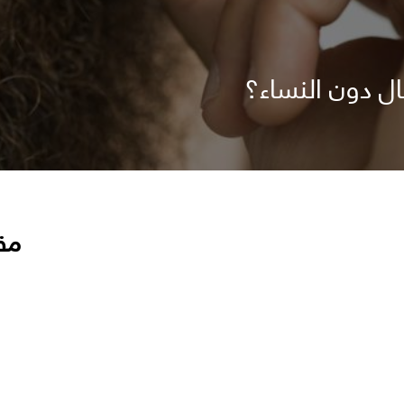
ال دون النساء؟
مق