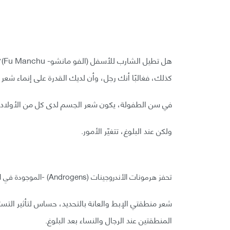
كذلك، فغالبًا أنك رجل، وأن لديك القدرة على إنماء شعر ا
في سن الطفولة، يكون شعر الجسم لدى كل من الأولاد وال
ولكن عند البلوغ، تتغيّر الأمور.
تحفز هرمونات الأندروجينات (Androgens) -الموجودة في الجنسين- الشعر الزغابي لكي يصبح داكنًا ويزداد خشونة.
شعر منطقتي الإبط والعانة بالتحديد، حساس لتأثير التس
المنطقتين عند الرجال والنساء بعد البلوغ.