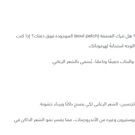
هل تطيل الشارب للأسفل (الفو مانشو- Fu Manchu)؟ هل تترك العنفقة (soul patch) الموجودة فوق ذقنك؟ إذا كنت
لوجه استجابةً لهرموناتك.
بنات خفيفًا وناعمًا، يُسمى بالشعر الزغابي.
توستيرون وغيره من الأندروجينات، مما يفسر نمو الشعر الداكن في