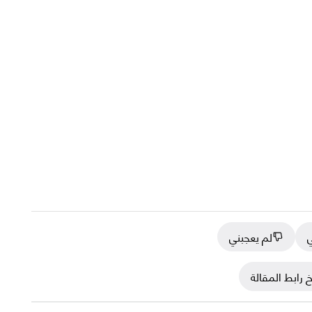
ي
لم يعجبني
 رابط المقالة