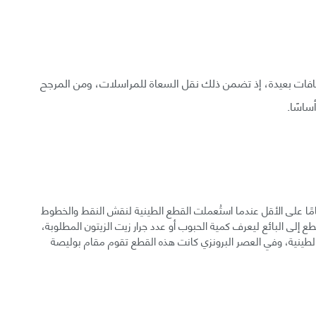
سافات بعيدة، إذ تضمن ذلك نقل السعاة للمراسلات، ومن المرجح
ساسًا.
عت بدايات الكتابة في بلاد ما بين النهرين قبل 9500 عامًا على الأقل عندما استُعملت القطع الطينية لنقش النقط والخطوط
إلى البائع ليعرف كمية الحبوب أو عدد جرار زيت الزيتون المطلوبة،
الطينية، وفي العصر البرونزي كانت هذه القطع تقوم مقام بوليصة