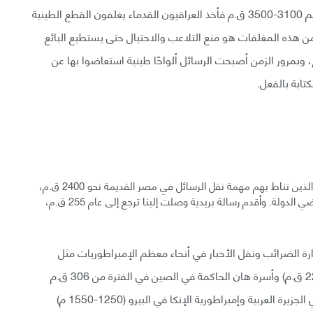
تضخمت شبكة التجارة إبان حقبة أوروك في العراق القديم 3100-3500 ق.م فأخذ العراقيون القدماء يغلفون القطع الطينية
 هذه المغلفات هو منع التلاعب والاحتيال حتى يستطيع البائع
 وبمرور الزمن أصبحت الرسائل ألواحًا طينية استعاضوا بها عن
تابة بالفعل.
ظهر أول نظامٍ بريدي موثق ترعاه الدولة وتوظف له السعاة الذين تناط بهم مهمة نقل الرسائل في مصر القديمة نحو 2400 ق.م،
حين استعمل الفراعنة سعاة البريد لينقلوا مراسيمهم عبر أراضي الدولة. وأقدم رسالة بريدية وصلت إلينا ترجع إلى عام 255 ق.م،
ة الضرائب ونقل الأخبار في أنحاء معظم الإمبراطوريات مثل
الإمبراطورية الفارسية في الهلال الخصيب (نحو 500-220 ق.م) وأسرة هان الحاكمة في الصين في الفترة من 306 ق.م
حتى 221 م. والإمبراطورية الإسلامية (622-1923 م) في الجزيرة العربية وإمبراطورية الإنكا في البيرو (1250-1550 م)