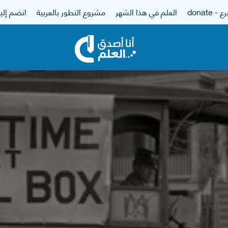
 - donate
العلم في هذا الشهر
مشروع التطور بالعربية
انضم إلين