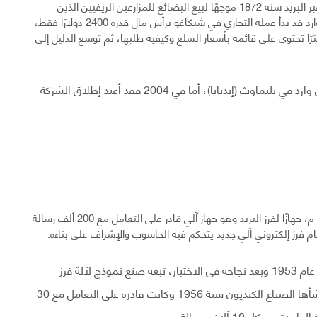
وزع آرون مونتغمري وارد (1843-1913 م) أول دليل للطلب عبر البريد سنة 1872 موجهًا لبيع البضائع للمزارعين الريفيين الذين
واجهوا صعوبة في الوصول إلى المدن الكبرى للتجارة وكان وارد قد بدأ عمله التجاري في شيكاغو برأس مال قدره 2400 دولارًا فقط،
ليله الأول من ورقة واحدة بقياس 20x30 سنتيمترًا تحتوي على قائمة بأسعار السلع وكيفية طلبها، ثم توسع الدليل إلى
في 1926، افتتح أول متجر للبيع بالتجزئة تابع لمونتغمري وارد في بليماوث (إنديانا)، أما في 2004 فقد أعيد إطلاق الشركة
اخترع عالم الإلكترونيات الكندي «موريس ليفي»، عام 1957 م، جهازًا لفرز البريد وهو جهاز آلي قادر على التعامل مع 200 ألف رسالة
م فرز إلكتروني آلي جديد يتحكم فيه الحاسوب والإشراف على بناءه.
اختُبر نموذج فارز بريد مصنوع باليد في مركز البريد بأوتاوا عام 1953 وبعد نجاحه في الاختبار، تبعه صنع نموذج لآلة فرز
وترميز تستطيع التعامل مع كل بريد مدينة أوتاوا، وقد أنشأها الصناع الكنديون سنة 1956 وكانت قادرة على التعامل مع 30
ن كل 10 آلاف رسالة.