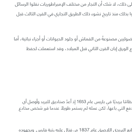
ل في الهند (1650-1857 م). إضافة إلى ذلك، لا شك أن التجار من مختلف الإمبراطوريات نقلوا الرسائل
 بذلك منذ تاريخ نشوء ذلك الطريق التجاري في القرن الثالث قبل
ليين مصنوعةً من القماش أو جلود الحيوانات أو أجزاء نباتية، أما
 الورق إبان القرن الثاني قبل الميلاد، وقد استعملت لحفظ
أسس الفرنسي جان-جاك رينوار دي فيلاير (1607-1691 م) نظامًا بريديًا في باريس عام 1653 إذ أعدّ صناديق للبريد وأوصل أي
فع التي باعها، لكن عمله لم يستمر طويلًا عندما قرر شخص مخادع
اخترع معلم إنكليزي يُدعى رولاند هيل (1795-1879) الطابع البريدي اللاصق عام 1837 م، فنال عليه رتبة فارس. وبجهوده