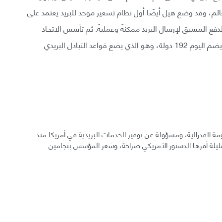
 طوابع بريد في العالم، وقد وضع هيل أيضًا أول نظام تسعير موحد للبريد يعتمد على
دفع المسبق لإرسال البريد ممكنةً وعمليةً. ثم تأسس الاتحاد
البريدي العالمي (اتحاد البريد العالمي) عام 1874 م الذي يضم اليوم 192 دولة، وهو الذي يضع قواعد التبادل البريدي
ة الفدرالية، ومسؤولة عن توفير الخدمات البريدية في أمريكا منذ
حكومية قليلة أقرها الدستور الأمريكي صراحةً، وشغر المؤسس بنجامين