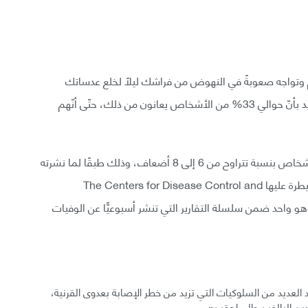
وم وتواجه صعوبةً في النهوض من فراشك ليلًا لخلع عدساتك
اللاصقة، فأنت لست الشخص الوحيد، فهناك تقارير تفيد بأنّ حوالي 33% من الأشخاص يعانون من ذلك، حتّى أنّهم
إنّ ذلك يزيد خطر الإصابة بإنتانات العيون لدى هؤلاء الأشخاص بنسبة تتراوح من 6 إلى 8 أضعاف، وذلك طبقًا لما نشرته
الوكالة الأمريكية المسماة مراكز مكافحة الأمراض والسيطرة عليها The Centers for Disease Control and
Prev) في تقريرها الجديد بتاريخ 16 آب، وهو واحد ضمن سلسلة التقارير التي تنشر أسبوعيًّا عن الوفيات
د العديد من السلوكيات التي تزيد من خطر الإصابة بعدوى القرنية،
بين البالغين والمراهقين».