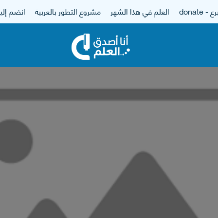
 - donate
العلم في هذا الشهر
مشروع التطور بالعربية
انضم إلين