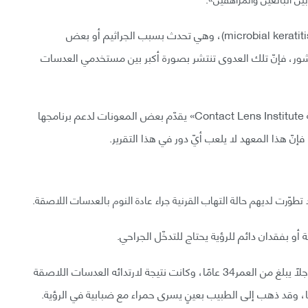
ويطلق على هذه العدوى اسم (التهاب القرنية البكتيري-microbial keratitis)، وهي تحدث بسبب الجراثيم أو بعض
منشور، فإنّ تلك العدوى تنتشر بصورة أكبر بين مستخدمي العدسات
ولقد لاحظت وكالة (CDC) أنّ «معهد العدسات اللاصقة Contact Lens Institute» يقدّم بعض المعونات لدعم برنامجها
ّ هذا المعهد لا يلعب أيّ دور في هذا التقرير.
وّرت لديهم حالة التهاب القرنية جراء عادة النوم بالعدسات اللاصقة.
أو بفقدان دائم للرؤية يحتاج للتدخّل الجراحي.
وبالنظر إلى بعض هذه الحالات، يتبين أنّ إحداها تخصّ رجلًا يبلغ من العمر34 عامًا، وكانت نتيجة لارتدائه العدسات اللاصقة
ضًا، وقد ذهب إلى الطبيب بعينٍ يسرى حمراء مع ضبابية في الرؤية.