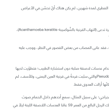
 الفطري لمدة شهرين، لم يكن هناك أيّ تحسّن في الأعراض.
وطبقًا لتقرير (CDC)، تبيّن فيما بعد أنّه قد التقط عدوى نادرة تدعى (التهاب القرنية بالشَّوكَميبة-Acanthamoeba keratitis)،
الة، فقد عانى المصاب من بعض القصور في النظر، ووجب عليه
ت لفتاة ذات 17 عامًا اعتادت استخدام عدسات لاصقة صلبة دون استشارة الطبيب؛ فتطوّرت لديها
عدوى جرثومية بالزَّائِفَةُ الزِّنْجارِيَّة- Pseudomonas Aeruginosaوالتي سبّبت قرحةً في قرنية العين اليمنى، وللأسف، لم
كنّها أزالت العدوى فقط.
جراحي؛ على سبيل المثال، سمع أحدهم داخل الحمام صوتَ
طقطقةٍ صاحبَه ألمٌ بعينه اليسرى، كان هذا جراء ارتداء ذلك الرجل البالغ من العمر 59 عامًا العدسات اللاصقة اللينة ليلًا في