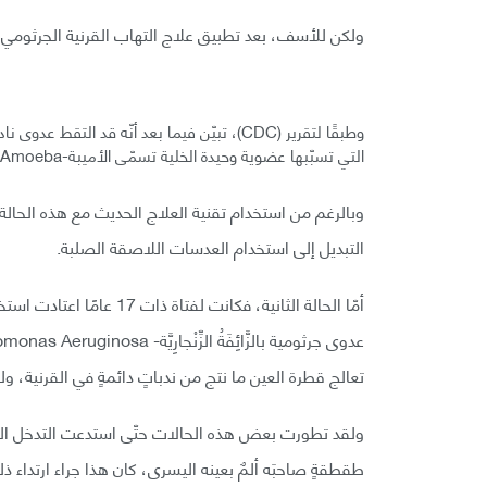
ولكن للأسف، بعد تطبيق علاج التهاب القرنية الجرثومي
التي تسبّبها عضوية وحيدة الخلية تسمّى الأميبة-Amoeba.
وبالرغم من استخدام تقنية العلاج الحديث مع هذه الح
التبديل إلى استخدام العدسات اللاصقة الصلبة.
أمّا الحالة الثانية، فكان
تعالج قطرة العين ما نتج من ندباتٍ دائمةٍ في القرنية، ول
ولقد تطورت بعض هذه الحالات حتّى استدعت التدخل ال