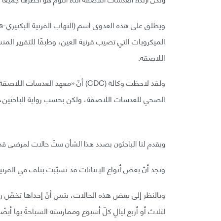
الميكروبات التي تصيب قرنية العين، وطبقًا للتقرير ال
اللاصقة.
الصحي للعدسات اللاصقة، ولكن بحسب رواية الباحثين، فإن
ويقدم لنا الباحثون بصدد هذا الشأن ستّ حالات لمرضى قد تط
ونجد أنّ بعض أنواع الإنتانات قد تسبّبت بتلف في القرنية 
لثلاث أو أربع ليالٍ كلّ أسبوع وممارسته السباحةَ بها أي