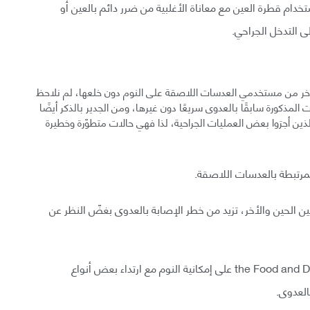
دام قطرة العين مع معاناة الأغلبية من ضرر دائم بالعين أو
ى التدخل الجراحي.
لآخر من مستخدمي العدسات اللاصقة على النوم دون خلعها، لم نلاحظ
ت المذكورة سابقًا بالعدوى سريعًا دون غيرها، ومن الجدير بالذكر أيضًا
الذين أجرَوا بعض العمليات الجراحية، لذا فهي حالات متطوّرة وخطيرة
المرتبطة بالعدسات اللاصقة.
ين الحين والأخر، تزيد من خطر الإصابة بالعدوى بغضّ النظر عن
وافقت إدارة الغذاء والدواء the Food and Drug Administration (FDA) على إمكانية النوم مع ارتداء بعض أنواع
العدوى.