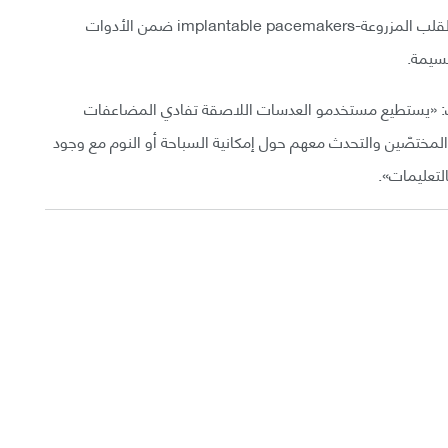
وتندرج تلك العدسات اللاصقة الليلية مع ناظمات خُطا القلب المزروعة-implantable pacemakers ضمن الأدوات
جسيمة.
تقرير، فكتبت: «يستطيع مستخدمو العدسات اللاصقة تفادي المضاعفات
ء المختصّين والتحدث معهم حول إمكانية السباحة أو النوم مع وجود
لتعليمات».