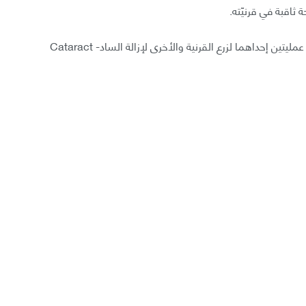
اقبة في قرنيّته.
ولكنّه استطاع فيما بعد استعادة الرؤية بعض الشيء بعد عمليتين إحداهما لزرع القرنية والأخرى لإزالة الساد- Cataract