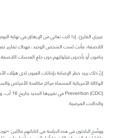
عزيزي القارئ، إذا كنت تعاني من الإرهاق في نهاية الي
ينامون أو يأخذون قيلولتهم دون خلع العدسات اللاصقة.
ention (CDC
والحالات المرضية.
ووضَّح الباحثون في هذه الدراسة في كتاباتهم قائلين: «توج
ولكنّ ارتداءَ العدسات اللاصقة أثناء النوم هو أخطرها جميعًا 