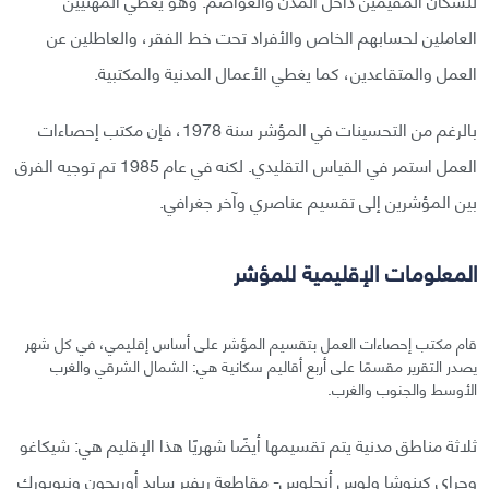
العاملين لحسابهم الخاص والأفراد تحت خط الفقر، والعاطلين عن
العمل والمتقاعدين، كما يغطي الأعمال المدنية والمكتبية.
بالرغم من التحسينات في المؤشر سنة 1978، فإن مكتب إحصاءات
العمل استمر في القياس التقليدي. لكنه في عام 1985 تم توجيه الفرق
بين المؤشرين إلى تقسيم عناصري وآخر جغرافي.
المعلومات الإقليمية للمؤشر
قام مكتب إحصاءات العمل بتقسيم المؤشر على أساس إقليمي، في كل شهر
يصدر التقرير مقسمًا على أربع أقاليم سكانية هي: الشمال الشرقي والغرب
الأوسط والجنوب والغرب.
ثلاثة مناطق مدنية يتم تقسيمها أيضًا شهريًا هذا الإقليم هي: شيكاغو
وجراي كينوشا ولوس أنجلوس- مقاطعة ريفير سايد أوريجون ونيويورك