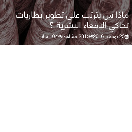
ماذا س يترتب على تطوير بطاريات
تحاكي الامعاء البشرية ؟
25 نوفمبر 2016
231
مشاهدة
0
اعجاب
•
•