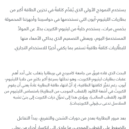
يستخدم النموذج الأولي الذي يُقدِّم كثافةً في تخزين الطاقة أكبر من
بطاريات الليثيوم-آيون التي نستخدمها في حواسيبنا وأجهزتنا المحمولة
بخَمسِ مرات، يستخدم خليةً من ليثيوم-الكبريت بدلًا عن الموادِّ
المستخدمةِ اليوم، ويعطي التصميم الذي يحاكي الأمعاء منها
للبطَّاريات كثافةً طاقيةً تستمر بما يكفي أخيرًا للاستخدام التجاري.
البحث الذي قاده فريقٌ من جامعة كامبردج في بريطانيا يتغلب على أحد أهم
عقبات بطاريات ليثيوم-الكبريت، وهو تحللها بسرعةٍ أكبر بكثيرٍ من خلايا الليثيوم-
آيون، رغم تمَيُّزِ كثافتها الطاقية، إذ أنَّ انتهاء طاقة البطارية عادةً يعني أن يقوم
الكبريتُ في أشعة الكاثود (القطب الموجب من البطارية) بامتصاص الليثيوم من
الأنود (القطب السالب)، ويؤدي هذا إلى تحوُّلِ ذرات الكبريت إلى بنىً تشبه
السلاسل تدعى ب(بولي الكبريتيدات).
بعد مرور البطارية بعددٍ من دورات الشحن والتفريغ، يبدأ التفاعل
بالضغط على القطب الموجب، ما يؤدي إلى انكسار أجزاءٍ من بولي