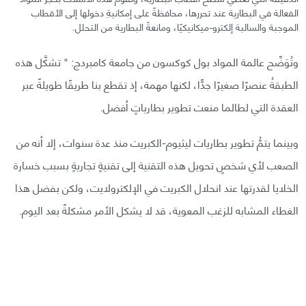
الفعالة في البطارية عند تحررها، محافظةً على إمكانيةِ دخولها إلى الأقطاب
الموجبة والسالبة إلكترو-ميكانيكيًا، ومانعةً البطارية من التحلل.
وتُوَضِّح عالمة المواد بول كوكسون من جامعة كامبردج: " تشكَّل هذه
الطبقةُ عنصرًا صغيرًا جدًّا، لكنها مهمة، إذ تقطع بنا طريقًا طويلةً عبر
العقدة التي لطالما منعت تطوير بطارياتٍ أفضل.
وبينما يتمُّ تطوير بطاريات ليثيوم-الكبريت منذ عدة سنوات، إلا أنه من
الصعب لأي شخصٍ تحويل هذه التقنية إلى تقنيةٍ تجاريةٍ بسبب خسارة
الخلايا لقدرتها عند انحلال الكبريت في الإلكترولايت، ولكن بفضل هذا
الغطاء المشابه للزغب المعوية، قد لا يشكل الأمر مشكلةً بعد اليوم.