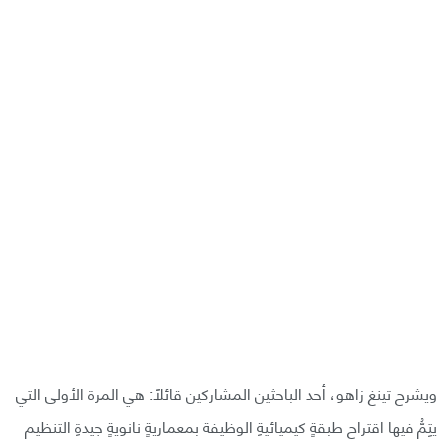
ويشرح تينغ زاهو، أحد الباحثين المشاركين قائلًا: هي المرة الأولى التي
يتِمُّ فيها اقتراح طبقةٍ كيميائيةِ الوظيفة بمعماريةٍ نانويةٍ جيدةِ التنظيم