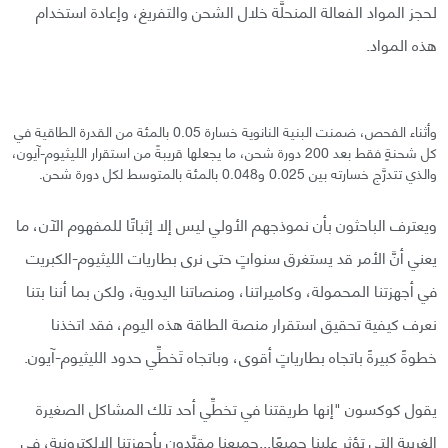
لحجز المواد الفعالة المنحلَّة خلال الشحن والتفريغ، وإعادة استخدام
هذه المواد.
وأثناء الفحص، ضمنت البنية النانوية خسارة 0.05 بالمئة من القدرة الطاقية في
كل شحنةٍ فقط بعد 200 دورة شحن، ما يجعلها قريبةً من استقرار الليثيوم-آيون،
والذي تتدرَّج خسارته بين 0.025 و0.048 بالمئة بالمتوسط لكل دورة شحن.
ويعترف الباحثون بأن نموذجهم الأولي ليس إلا إثباتًا للمفهوم الآن، ما
يعني أنَّ الأمر قد يستغرق سنواتٍ حتى نرى بطاريات الليثيوم-الكبريت
في أجهزتنا المحمولة، وكاميراتنا، ومنصاتنا اليدوية، ولكن بما أننا بتنا
نعرف كيفية تحقيق استقرار منصة الطاقة هذه اليوم، فقد اتخذنا
خطوةً كبيرةً باتجاه بطارياتٍ أقوى، وباتجاه تَخطِّي حدود الليثيوم-آيون.
يقول كوكسون "إنها طريقتنا في تخطِّي أحد تلك المشاكل الصغيرة
الغريبة التي تؤثر علينا جميعًا...جميعنا مقيَّدون بأجهزتنا الالكترونية، في