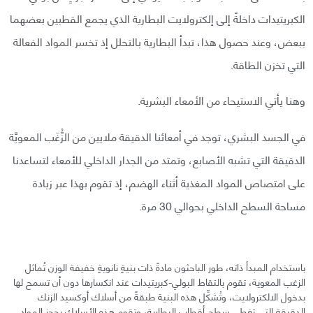
الكبريتيدات داخلةً إلى إلكترولايت البطارية الذي يجمع القطبين بعضهما
ببعض، وعند حصول هذا، تبدأ البطارية بالتحلل إذ تخسر المواد الفعالة
التي تخزن الطاقة.
وهنا يأتي الاستيحاء من الأمعاء البشرية.
في الجسد البشري، توجد في أمعائنا الدقيقة ملايين من الزُّغَب المعويَّة
الدقيقة التي تشبه الأصابع، وتمتد من الجدار الداخلي للأمعاء لتساعدنا
على امتصاص المواد المغذية أثناء الهضم، إذ تقوم بهذا عبر زيادة
مساحة السطح الداخلي بحوالي 30 مرة.
باستخدام المبدأ ذاته، طور الباحثون مادةً ذات بنيةٍ نانويةٍ خفيفة الوزن تُماثل
الزغب المعوية، تقوم بالتقاط البولي-كبريتيدات عند انكسارها دون أن تسمح لها
بدخول الالكترولايت، وتُشكِّل هذه البنية طبقةً من أسلاك أوكسيد الزنك
الدقيقة التي تغطي سطح أقطاب البطارية، وتقوم هذه الأسلاك بحجز المواد