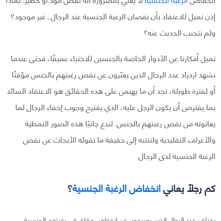
إذن نميل للاعتقاد بأن نقصان الرغبة الجنسية عند الرجال ـ غير موجود؟
ولم نتجنب الحديث عنه؟
تميل أفكارنا عن الأدوار الخاصة بالجنسين للاختباء عميقًا، فحتى عندما
نشهد ازدياد عدد الرجال الذين يعبّرون عن نقص رغبتهم بالجنس مؤقتًا
أو لفترة طويلة، نجد أن ما يهيمن على هذه الحقائق هو الاعتقاد السائد
بما يفترض أن يكون الرجل عليه، الذي يقترح وجوب إخفاء الرجال لما
يعانونه من نقص رغبتهم بالجنس. لندع جانبًا هذه الصور النمطية
والأعراف التقليدية ولننتبه إلى حقيقة ما تقوله الأبحاث عن نقص
الرغبة الجنسية لدى الرجال.
كم رجلًا يعاني
انخفاض الرغبة الجنسية
؟
يختلف عدد الرجال الذين يصرحون عن انخفاض مقلق في رغبتهم الجنسية