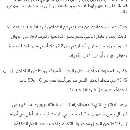
اعتمادًا على تعريفهم لهذا الانخفاض، والمقاييس التي يستخدمها الباحثون في
ذلك.
مثلًا، عند استجوابهم عن تجربتهم مع انخفاض الرغبة الجنسية فيما لو
كانت أليمة، خلال الاثني عشر شهرًا الماضية، أعرب 8% من الرجال
النرويجيين ممن تتراوح أعمارهم بين 22 و67 أنهم شعروا بذلك تقريبًا
طوال الوقت أو في أغلب الأحيان.
وفي دراسة وطنية أجريت على الرجال الأمريكيين، خلص الباحثون إلى أن
15% من تعداد الذكور الذين تتراوح أعمارهم بين 18 و59 عانوا
انخفاضًا مستمرًا بالرغبة الجنسية.
وبعد الاقتراح الذي تقدمه الدراستان السابقتان بوجود عدد كبير من
الرجال ممن يختبرون نقصًا مقلقًا في الرغبة الجنسية، أُعلن عن أن 14
إلى 19% من الرجال قد عبّروا بانتظام وثقة عن معاناتهم انخفاضًا