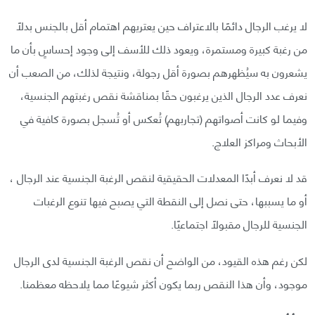
لا يرغب الرجال دائمًا بالاعتراف حين يعتريهم اهتمام أقل بالجنس بدلًا
من رغبة كبيرة ومستمرة، ويعود ذلك للأسف إلى وجود إحساسٍ بأن ما
يشعرون به سيُظهرهم بصورة أقل رجولة، ونتيجة لذلك، من الصعب أن
نعرف عدد الرجال الذين يرغبون حقًا بمناقشة نقص رغبتهم الجنسية،
وفيما لو كانت أصواتهم (تجاربهم) تُعكس أو تُسجل بصورة كافية في
الأبحاث ومراكز العلاج.
قد لا نعرف أبدًا المعدلات الحقيقية لنقص الرغبة الجنسية عند الرجال ،
أو ما يسببها، حتى نصل إلى النقطة التي يصبح فيها تنوع الرغبات
الجنسية للرجال مقبولًا اجتماعيًا.
لكن رغم هذه القيود، من الواضح أن نقص الرغبة الجنسية لدى الرجال
موجود، وأن هذا النقص ربما يكون أكثر شيوعًا مما يلاحظه معظمنا.