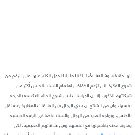
إنها حقيقة، وشائعة أيضًا، لكننا ما زلنا نجهل الكثير عنها. على الرغم من
شيوع الفكرة التي تزعم انخفاض اهتمام النساء بالجنس أكثر من
شركائهم الذكور، إلا أن الدراسات تبين شيوع الحالة العكسية بالدرجة
نفسها، وأن من الشائع أن يبدي الرجال في العلاقات المغايرة رغبة أقل
بالجنس، ويواجه العديد من الرجال والنساء نقصًا في الرغبة الجنسية
يعدونه محنة يقاسونها مع أنفسهم وفي علاقاتهم الحميمية، لكن
انخفاض
الرغبة الجنسية
لا يعني بالضرورة أنه نقص مؤذ أو خطير. لماذا