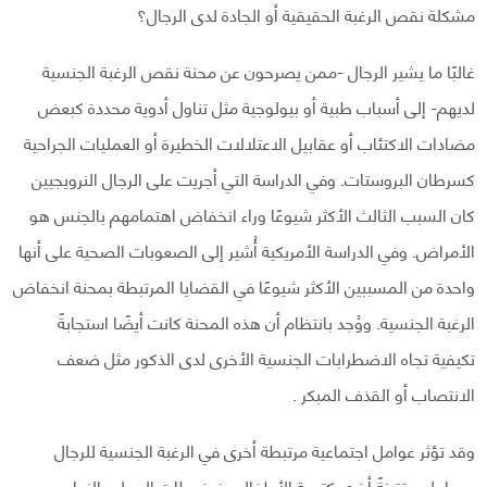
مشكلة نقص الرغبة الحقيقية أو الجادة لدى الرجال؟
غالبًا ما يشير الرجال -ممن يصرحون عن محنة نقص الرغبة الجنسية
لديهم- إلى أسباب طبية أو بيولوجية مثل تناول أدوية محددة كبعض
مضادات الاكتئاب أو عقابيل الاعتلالات الخطيرة أو العمليات الجراحية
كسرطان البروستات. وفي الدراسة التي أجريت على الرجال النرويجيين
كان السبب الثالث الأكثر شيوعًا وراء انخفاض اهتمامهم بالجنس هو
الأمراض. وفي الدراسة الأمريكية أُشير إلى الصعوبات الصحية على أنها
واحدة من المسببين الأكثر شيوعًا في القضايا المرتبطة بمحنة انخفاض
الرغبة الجنسية. ووُجد بانتظام أن هذه المحنة كانت أيضًا استجابةً
تكيفية تجاه الاضطرابات الجنسية الأخرى لدى الذكور مثل ضعف
الانتصاب أو القذف المبكر .
وقد تؤثر عوامل اجتماعية مرتبطة أخرى في الرغبة الجنسية للرجال
وعوامل مقترنةً أخرى كتربية الأطفال وضغوطات العمل والزواج.