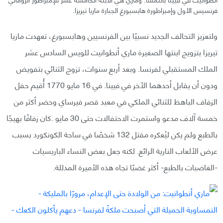
فرنسيس الأول وإمبراطورة هابسبورغ الجبارة ماريا تيريزا.
ولتعزيز التحالف الجديد نسبيًا بين الفرنسيين وهابسبورغ، تعهدت ماريا
تيريزا بتزويج ابنتها الصغيرة ماري أنطوانيت للويس السادس عشر
الملك المستقبلي لفرنسا. وبعد أربع سنوات، تزوج الثنائي بتفويض
ودون أن يقابل أحدهما الأخر في فيينا. في 16 مايو 1770 أُقيم حفل
الزفاف الباهظ للثنائي الملكي في معبد قصر فيرساي وحضر أكثر من
خمسة آلاف مدعو واستمرت الاحتفالات حتى 30 مايو .كان زفافًا بهيجًا
بالطبع ولم يكن ليُعكره مقتل 132 شخصًا في ساحة الكونكورد بسبب
عرض الألعاب النارية الرائع. لكنه جعل بعض النساء الباريسيات
-الغاضبات بالطبع- أكثر غضبًا تجاه هذه الأميرة المدللة.