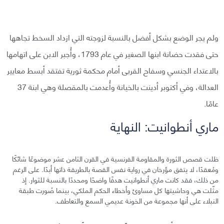
ولم يجر الوضع بشكل أفضل بالنسبة لزوجته التي ازداد السخط تجاهها
حتى فقدت حضانة ابنها الصغير في عام 1793، وأُجبر الابن على اتهامها
بالاعتداء الجنسي وسفاح القربى أمام محكمة ثورية تفتقد أبسط معايير
العدالة، وفي أكتوبر أدينت بالخيانة وأُعدمت بالمقصلة وهي ابنة 37
عامًا.
ماري أنطوانيت: النهاية
ظلت قصص الثورة والمقاومة الفرنسية في القرن الثامن عشر موضوعًا شائكًا
ومُعقدًا، لا يتفق مؤرخان في رواية نفس القصة بالطريقة ذاتها أبدًا. على الرغم
من ذلك، فقد كانت ماري أنطوانيت هدفًا واضحًا ومحددًا بالنسبة للثوار. إذ
مثّلت هي وحاشيتها كل مساوئ وأخطاء الحكم الملكي، بينما صُورت طبقة
النبلاء على أنها مجموعة من الخونة عديمي السمع والتعاطف.