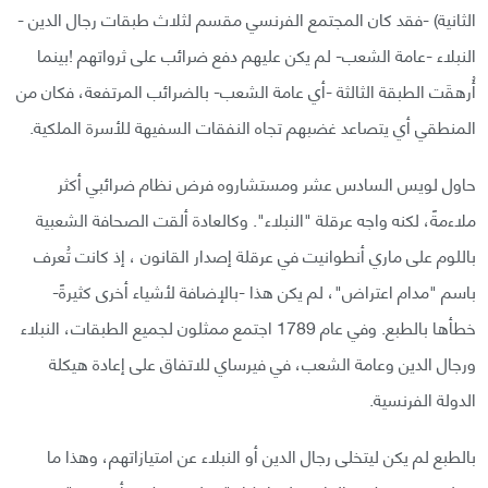
الثانية) -فقد كان المجتمع الفرنسي مقسم لثلاث طبقات رجال الدين -
النبلاء -عامة الشعب- لم يكن عليهم دفع ضرائب على ثرواتهم !بينما
أُرهقَت الطبقة الثالثة -أي عامة الشعب- بالضرائب المرتفعة، فكان من
المنطقي أي يتصاعد غضبهم تجاه النفقات السفيهة للأسرة الملكية.
حاول لويس السادس عشر ومستشاروه فرض نظام ضرائبي أكثر
ملاءمةً، لكنه واجه عرقلة "النبلاء". وكالعادة ألقت الصحافة الشعبية
باللوم على ماري أنطوانيت في عرقلة إصدار القانون ، إذ كانت تُعرف
باسم "مدام اعتراض"، لم يكن هذا -بالإضافة لأشياء أخرى كثيرةً-
خطأها بالطبع. وفي عام 1789 اجتمع ممثلون لجميع الطبقات، النبلاء
ورجال الدين وعامة الشعب، في فيرساي للاتفاق على إعادة هيكلة
الدولة الفرنسية.
بالطبع لم يكن ليتخلى رجال الدين أو النبلاء عن امتيازاتهم، وهذا ما