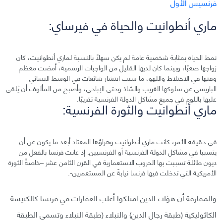
ماري أنطوانيت والحياة في فيرساي:
نمط الحياة بمثابة شخصية عامة لم يكن سهلًا بالنسبة لماري أنطوانيت، كان
زواجها صعبًا، وبينما كان لديها القليل من الواجبات الرسمية، أمضت معظم
وقتها في الاختلاط واللهو، ما سبب انتشار شائعات في الوسط النسائي
الباريسي عن سلوكها الغريب والشاذ وحتى الإباحي، وأصبح من المألوف أن يُلقى
عليها باللوم في جميع مشاكل الدولة الفرنسية تقريبًا.
ماري أنطوانيت والثورة الفرنسية:
في حقيقة الأمر، كانت ماري أنطوانيت وهراؤها المعتاد أبعد ما يكون عن أن
يتسببا في مشاكل الدولة الفرنسية أو الفرنسيين. إذ عانت فرنسا بالفعل من
ديون طائلة تسببت بها الحروب الاستعمارية في القرن الثامن عشر –خاصةً الثورة
الأمريكية التي تدخلت فيها فرنسا نيابةً عن المستعمرين-.
والمفارقة أن هؤلاء الذين امتلكوا أغلب العقارات في فرنسا كالكنيسة
الكاثوليكية (طبقة رجال الدين) والنبلاء (طبقة النبلاء وتسمى الطبقة