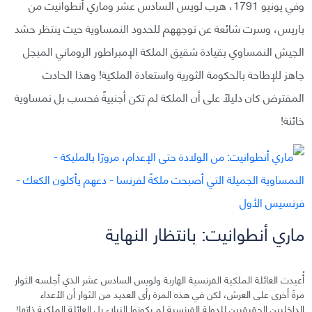
وفي يونيو 1791، هرب لويس السادس عشر وماري أنطوانيت من
باريس، وسرت شائعة عن توجههم للحدود النمساوية حيث ينتظر حشد
الجيش النمساوي بقيادة شقيق الملكة الإمبراطور الروماني المبجل
جاهز للإطاحة بالحكومة الثورية واستعادة الملكية! وهذا الحادث
المفترض كان دليلًا على أن الملكة لم تكن أجنبيةً فحسب بل نمساوية
خائنة!
ماري أنطوانيت: بانتظار النهاية
أُعيدت العائلة الملكية الفرنسية الهاربة ولويس السادس عشر الذي أجلسه الثوار
مرةً أخرى على العرش، لكن في هذه المرة رأى العديد من الثوار أن الأعداء
الداخليين الحقيقيين للدولة الفرنسية لم يكونوا النبلاء بل العائلة الملكية ذاتها!