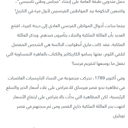
حمل مندوبي طبقة العامة على إنشاء "مجلس وطني تأسيسي"،
واضعين الحكومة بيد المواطنين الفرنسيين لأول مرة في التاريخ!
بينما ساءت أحوال المواطن الفرنسي العادي إلى درجة كبيرة، اقتنع
العديد بأن العائلة الملكية والنبلاء يتآمرون ضدهم. وبذكر العائلة
الملكية، فقد كانت ماري أنطوانيت البائسة هي الشخص المفضل
لتلقي اللوم، نعتها رسامو الكاريكاتير والكتاب بالعاهرة النمساوية التي
تفعل ما بوسعها لتقزيم فرنسا!
وفي أكتوبر 1789، تحركت مجموعة من النساء الباريسيات الغاضبات
في تظاهرة نحو قصر فيرساي للاعتراض على غلاء أسعار الخبز والسلع
الرئيسية، لكن المظاهرة التي بدأت بالاعتراض على ارتفاع الأسعار
انتهت بجر العائلة الملكية خارج القصر ومن ثم سجنهم في قصر
تويلري.