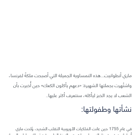
ماري أنطوانيت...هذه النمساوية الجميلة التي أصبحت ملكةً لفرنسا،
واشتُهرت بجملتها الشهيرة: «دعهم يأكلون الكعك» حين أُخبرت بأن
الشعب لا يجد الخبز ليأكله، سنتعرف أكثر عليها..
نشأتها وطفولتها:
في عام 1755 حين عانت المَلكيات الأوروبية التقلب الشديد، وُلدت ماري
أنطوانيت في فيينا بالنمسا. وماري هي الابنة الخامسة عشر للإمبراطور الروماني