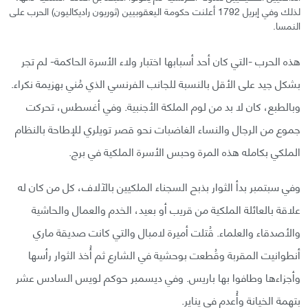
لذلك وفي إبريل 1792 أعلنت حكومة اليعقوبيين (ثوريون راديكاليون) الحرب على
النمسا.
هذه الحرب -التي كان أحد أسبابها اختبار ولاء الأسرة الحاكمة- لم تجر
بشكل جيد على الأقل بالنسبة للجانب الفرنسي الذي مُني بهزيمة نكراء.
وبالطبع، كان لا بد من لوم الملكة الأجنبية. وفي أغسطس، تحركت
جموع من الرجال والنساء الغاضبات نحو قصر تويلري للإطاحة بالنظام
الملكي بكامله هذه المرة وحبس الأسرة الملكية في برج.
وفي سبتمبر بدأ الثوار بذبح السجناء الملكيين بالآلاف، كل من كان له
علاقة بالعائلة الملكية من قريب أو بعيد، الخدم والعمال والحاشية
والأصدقاء والعلماء. قُتلت أميرة لامبال والتي كانت صديقة ماري
أنطوانيت المقربة وقُطعت بوحشية في الشارع ثم أُخذ الثوار رأسها
وأجزاءها وطافوا بها باريس. وفي ديسمبر حوكم لويس السادس عشر
بتهمة الخيانة وأُعدم في يناير.