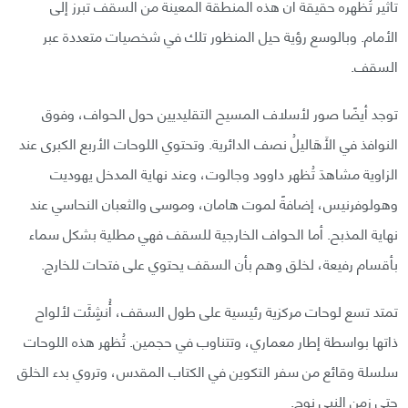
تأثير تُظهره حقيقة أن هذه المنطقة المعينة من السقف تبرز إلى
الأمام. وبالوسع رؤية حيل المنظور تلك في شخصيات متعددة عبر
السقف.
توجد أيضًا صور لأسلاف المسيح التقليديين حول الحواف، وفوق
النوافذ في الأَهَاليلُ نصف الدائرية. وتحتوي اللوحات الأربع الكبرى عند
الزاوية مشاهدَ تُظهر داوود وجالوت، وعند نهاية المدخل يهوديت
وهولوفرنيس، إضافةً لموت هامان، وموسى والثعبان النحاسي عند
نهاية المذبح. أما الحواف الخارجية للسقف فهي مطلية بشكل سماء
بأقسام رفيعة، لخلق وهم بأن السقف يحتوي على فتحات للخارج.
تمتد تسع لوحات مركزية رئيسية على طول السقف، أُنشِئَت لألواح
ذاتها بواسطة إطار معماري، وتتناوب في حجمين. تُظهر هذه اللوحات
سلسلة وقائع من سفر التكوين في الكتاب المقدس، وتروي بدء الخلق
حتى زمن النبي نوح.