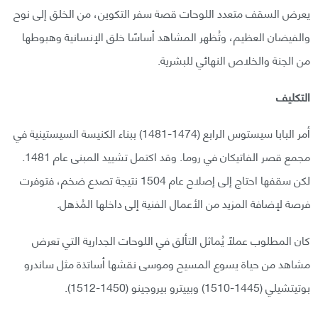
يعرض السقف متعدد اللوحات قصة سفر التكوين، من الخلق إلى نوح
والفيضان العظيم، وتُظهر المشاهد أساسًا خلق الإنسانية وهبوطها
من الجنة والخلاص النهائي للبشرية.
التكليف
أمر البابا سيستوس الرابع (1474-1481) ببناء الكنيسة السيستينية في
مجمع قصر الفاتيكان في روما. وقد اكتمل تشييد المبنى عام 1481.
لكن سقفها احتاج إلى إصلاح عام 1504 نتيجة تصدع ضخم، فتوفرت
فرصة لإضافة المزيد من الأعمال الفنية إلى داخلها المُذهل.
كان المطلوب عملًا يُماثل التألق في اللوحات الجدارية التي تعرض
مشاهد من حياة يسوع المسيح وموسى نقشها أساتذة مثل ساندرو
بوتيتشيلي (1445-1510) وبييترو بيروجينو (1450-1512).