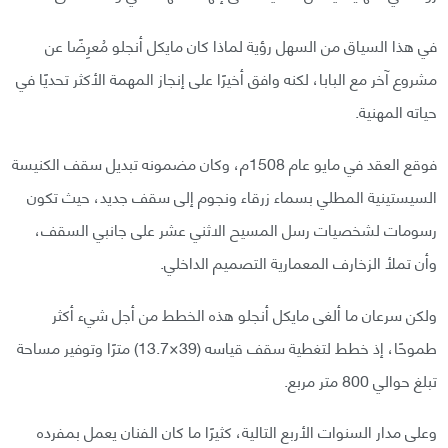
في هذا السياق من السهل رؤية لماذا كان مايكل أنجلو مُعرِضًا عن
مشروع آخر مع البابا، لكنه وافق أخيرًا على إنجاز المهمة الأكثر تحديًا في
حياته المهنية.
فوقع العقد في مايو عام 1508م، وكان مضمونه تبديل سقف الكنيسة
السيستينية المطلي بسماء زرقاء ونجوم إلى سقف جديد، حيث تكون
رسومات لشخصيات رسل المسيح الاثني عشر على جانبي السقف،
وأن تملأ الزخارف المعمارية التصميم الداخلي.
ولكن سرعان ما ألغى مايكل أنجلو هذه الخطط من أجل شيء أكثر
طموحًا، إذ خطط لتغطية سقف قياسه (39×13.7) مترًا وتوفير مساحة
تبلغ حوالي 800 متر مربع.
وعلى مدار السنوات الأربع التالية، كثيرًا ما كان الفنان يعمل بمفرده