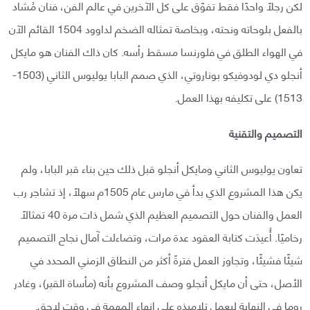
لكن رجلًا واحدًا فقط تفوّق على كل الآخرين في عالم الفن، فنان مُشاد
بالفعل بلوحاته ونحته، وبخاصة تمثاله الضخم لداوود 1504 القائم الآن
في الهواء الطلق في فلورنسا مسقط رأسه. كان ذاك الفنان هو مايكل
أنجلو دي لودوفيكو بوناروتي، الذي صمم البابا يوليوس الثاني (1503-
1513) على تكليفه بهذا العمل.
التصميم والتقنية
تعاون يوليوس الثاني ومايكل أنجلو قبل ذلك حين بناء قبر البابا، ولم
يكن هذا المشروع الذي بدأ في مارس عام 1505م سهلًا، إذ تشاجر رب
العمل والفنان حول التصميم العظيم الذي شمل ذات مرة 40 تمثالًا
رخاميًا. أُعيدَت كتابة العقود عدة مرات، وتضاءلت آمال نجاح التصميم
شيئًا فشيئًا، وتجاوز العمل فترةً أكثر من النطاق الزمني المحدد في
الأصل، حتى أن مايكل أنجلو وصف المشروع بأنه (مأساة القبر)، وغادر
روما في النهاية ليعمل تلاميذه على إنهاء المهمة في وقت لاحق.