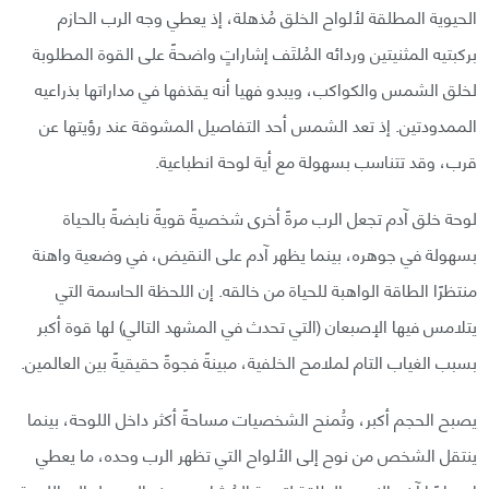
الحيوية المطلقة لألواح الخلق مُذهلة، إذ يعطي وجه الرب الحازم
بركبتيه المثنيتين وردائه المُلتَف إشاراتٍ واضحةً على القوة المطلوبة
لخلق الشمس والكواكب، ويبدو فهيا أنه يقذفها في مداراتها بذراعيه
الممدودتين. إذ تعد الشمس أحد التفاصيل المشوقة عند رؤيتها عن
قرب، وقد تتناسب بسهولة مع أية لوحة انطباعية.
لوحة خلق آدم تجعل الرب مرةً أخرى شخصيةً قويةً نابضةً بالحياة
بسهولة في جوهره، بينما يظهر آدم على النقيض، في وضعية واهنة
منتظرًا الطاقة الواهبة للحياة من خالقه. إن اللحظة الحاسمة التي
يتلامس فيها الإصبعان (التي تحدث في المشهد التالي) لها قوة أكبر
بسبب الغياب التام لملامح الخلفية، مبينةً فجوةً حقيقيةً بين العالمين.
يصبح الحجم أكبر، وتُمنح الشخصيات مساحةً أكثر داخل اللوحة، بينما
ينتقل الشخص من نوح إلى الألواح التي تظهر الرب وحده، ما يعطي