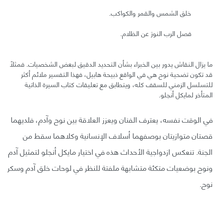
خلق الشمس والقمر والكواكب.
فصل الرب النورَ عن الظلام.
ما يزال النقاش يدور بين الخبراء بشأن التحديد الدقيق لبعض الشخصيات. فمثلًا
قد تكون تضحية نوح هي في الواقع ذبيحة هابيل، فهذا التفسير ملائم أكثر
للتسلسل الزمني للسقف كله، ويتطابق مع تعليقات كتاب السيرة الذاتية
المتأخر لمايكل أنجلو.
في الوقت نفسه، يعترف الفنان ويعزز العلاقة بين نوح وآدم، فلديهما
قصتان متوازيتان بوصفهما أسلاف الإنسانية وكلاهما سقط من
الجنة. تنعكس ازدواجية الأحداث هذه في اختيار مايكل أنجلو لتمثيل آدم
ونوح بوضعيات متكئة متشابهة ملفتة للنظر في لوحات خلق آدم وسكر
نوح.