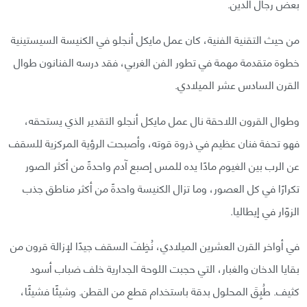
بعض رجال الدين.
من حيث التقنية الفنية، كان عمل مايكل أنجلو في الكنيسة السيستينية
خطوة متقدمة مهمة في تطور الفن الغربي، فقد درسه الفنانون طوال
القرن السادس عشر الميلادي.
وطوال القرون اللاحقة نال عمل مايكل أنجلو التقدير الذي يستحقه،
فهو تحفة فنان عظيم في ذروة قوته، وأصبحت الرؤية المركزية للسقف
عن الرب بين الغيوم مادًا يده للمس إصبع آدم واحدةً من أكثر الصور
تكرارًا في كل العصور، وما تزال الكنيسة واحدةً من أكثر مناطق جذب
الزوّار في إيطاليا.
في أواخر القرن العشرين الميلادي، نُظِفَ السقف جيدًا لإزالة قرون من
بقايا الدخان والغبار، التي حجبت اللوحة الجدارية خلف ضباب أسود
كثيف. طُبِقَ المحلول بدقة باستخدام قطع من القطن. وشيئًا فشيئًا،