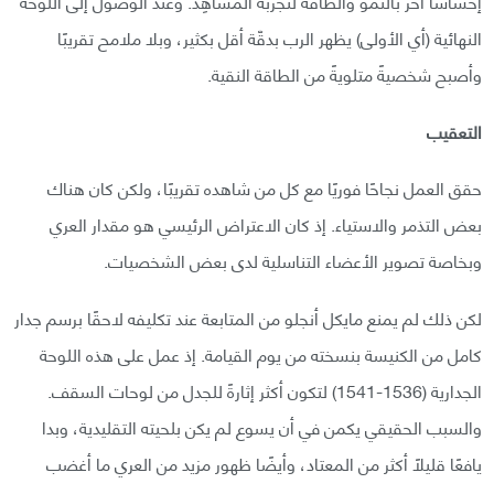
إحساسًا آخر بالنمو والطاقة لتجربة المُشاهِد. وعند الوصول إلى اللوحة
النهائية (أي الأولى) يظهر الرب بدقّة أقل بكثير، وبلا ملامح تقريبًا
وأصبح شخصيةً متلويةً من الطاقة النقية.
التعقيب
حقق العمل نجاحًا فوريًا مع كل من شاهده تقريبًا، ولكن كان هناك
بعض التذمر والاستياء. إذ كان الاعتراض الرئيسي هو مقدار العري
وبخاصة تصوير الأعضاء التناسلية لدى بعض الشخصيات.
لكن ذلك لم يمنع مايكل أنجلو من المتابعة عند تكليفه لاحقًا برسم جدار
كامل من الكنيسة بنسخته من يوم القيامة. إذ عمل على هذه اللوحة
الجدارية (1536-1541) لتكون أكثر إثارةً للجدل من لوحات السقف.
والسبب الحقيقي يكمن في أن يسوع لم يكن بلحيته التقليدية، وبدا
يافعًا قليلًا أكثر من المعتاد، وأيضًا ظهور مزيد من العري ما أغضب