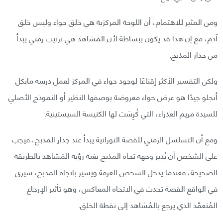
ومن المثير للاهتمام، أن اللوحة المركزية هي خلق حواء وليس خلق
آدم، مع إن هذا قد يكون ببساطة لأن المَشاهد هي ترتيب زمني يبدأ
من جدار المذبح.
ولكن التفسير الأكثر إقناعًا لوجود حواء في المركز لعمل درسه مايكل
أنجلو جيدًا هو عرض حواء معروضة بوصفها النظير أو النموذج الأصلي
للسيدة مريم العذراء، التي كُرِسَت لها الكنيسة السيستينية.
ومع أن التسلسل الزمني للقصة التوراتية يبدأ عند جدار المذبح، فيجب
على الشخص أن يُدير وجهه تجاه المذبح بغية رؤية المَشاهد بالطريقة
الصحيحة، فعندما يدخل الشخص الغرفة ويسير باتجاه المذبح، سيرى
في الواقع القصة تحدث في الاتجاه المعاكس، وهو تأثير الإرجاع
المُتعمَّد الذي يرجع بالمُشاهد إلى نقطة الخلق.