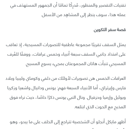
تقنيات التقصير والمنظور، مُدرِكًا تمامًا أن الجمهور المستهدَف في
عمله هذا، سوف ينظر إلى المشاهِد من الأسفل.
قصة سفر التكوين
يمثل السقف تقريبًا مجموعة عاطفية للتصورات المسيحية، إذ تعاقب
على امتداد جانبي السقف سبعة أنبياء وخمس عرافات، ووفقًا للعُرف
المسيحي تنبأت هاتان المجموعتان بمجيء يسوع المسيح.
العرافات الخمس هن تصويرات لأولئك من دلفي وكوماي وليبيا وبلاد
فارس وإيرثراي، أما الأنبياء السبعة فهم: يونس ودانيال واشعيا وزكريا
ويوئيل وإرميا وحزقيال. ونال النبي يونس ذكرًا خاصًا، حيث نراه فوق
المذبح مع الحوت الذي ابتلعه.
أظهر مايكل أنجلو أن الشخصية تتراجع إلى الخلف على ما يبدو، وهو