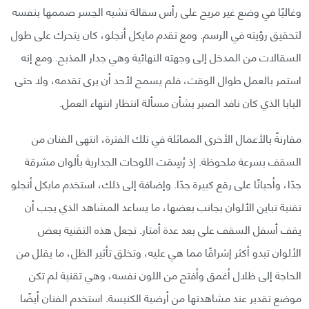
وغالبًا في وضع غير مريح على رأس سقالة تشبه الجسر صممها بنفسه
لتحقيق رؤيته في الرسم. ومع تقدم مايكل أنجلو، كان يتحرك على طول
السقالات من المدخل إلى وجهته النهائية وهي جدار المذبح. ومع إنه
استمر بالعمل طوال الوقت، فلم يسمح لأحد أن يرى تقدمه، ولا حتى
البابا الذي كان نافد الصبر بشأن مسألة انتظار انتهاء العمل.
مقارنةً بالأعمال الأخرى المماثلة في تلك الفترة، انتهى الفنان من
السقف بسرعة ملحوظة. إذ رُسِمَت اللوحات الجدارية بألوان مشرقة
جدًا، وأحيانًا على رقع كبيرة جدًا. وإضافة إلى ذلك، استخدم مايكل أنجلو
تقنية تباين الألوان بجانب بعضها، ما يساعد المشاهد الذي يجب أن
يقف أسفل السقف على بعد عدة أمتار. تجعل هذه التقنية بعض
الألوان تبدو أكثر إشراقًا مما هي عليه، وتخلق تأثير الظل، ما يقلل من
الحاجة إلى ظلال أغمق وأفتح من اللون نفسه، وهي تقنية لم تكن
موضع تقدير عند مشاهدتها من أرضية الكنيسة. استخدم الفنان أيضًا